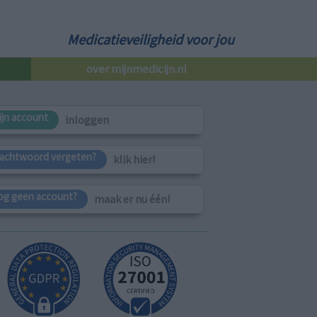
Medicatieveiligheid voor jou
over mijnmedicijn.nl
ijn account
inloggen
achtwoord vergeten?
klik hier!
og geen account?
maak er nu één!