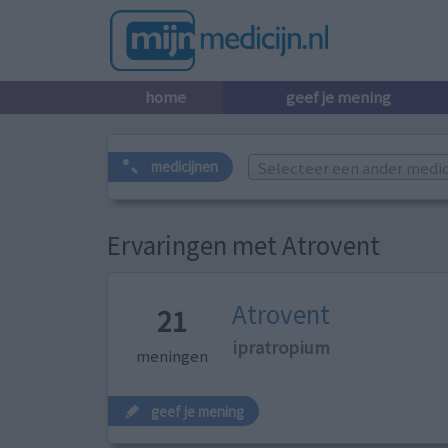
home
geef je mening
Selecteer een ander medicij
medicijnen
Ervaringen met Atrovent
Atrovent
21
ipratropium
meningen
geef je mening