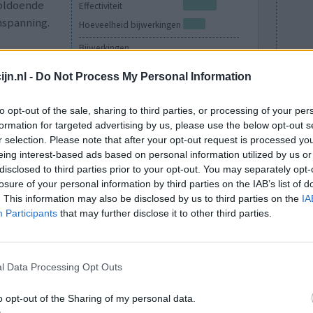
voldoende
Effectiviteit
inspanning.
Hoeveelheid bijwerkingen
Bijwerkingen
hoesten
jn.nl -
Do Not Process My Personal Information
0 reacties
to opt-out of the sale, sharing to third parties, or processing of your per
formation for targeted advertising by us, please use the below opt-out s
r selection. Please note that after your opt-out request is processed y
eing interest-based ads based on personal information utilized by us or
disclosed to third parties prior to your opt-out. You may separately opt-
losure of your personal information by third parties on the IAB’s list of
. This information may also be disclosed by us to third parties on the
IA
Participants
that may further disclose it to other third parties.
en (binnen
Effectiviteit
l Data Processing Opt Outs
imte (ander
Hoeveelheid bijwerkingen
ochtig weer
Bijwerkingen
o opt-out of the Sharing of my personal data.