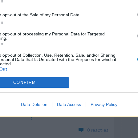
In
krampen
kriebelige keel
o opt-out of the Sale of my Personal Data.
0 reacties
In
to opt-out of processing my Personal Data for Targeted
ing.
In
o opt-out of Collection, Use, Retention, Sale, and/or Sharing
ersonal Data that Is Unrelated with the Purposes for which it
lected.
Out
CONFIRM
 heb er al
Effectiviteit
Hoeveelheid bijwerkingen
Bijwerkingen
Data Deletion
Data Access
Privacy Policy
hoesten
0 reacties