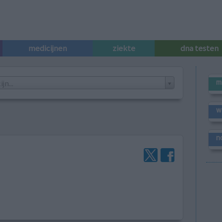
medicijnen
ziekte
dna testen
m
n...
w
n