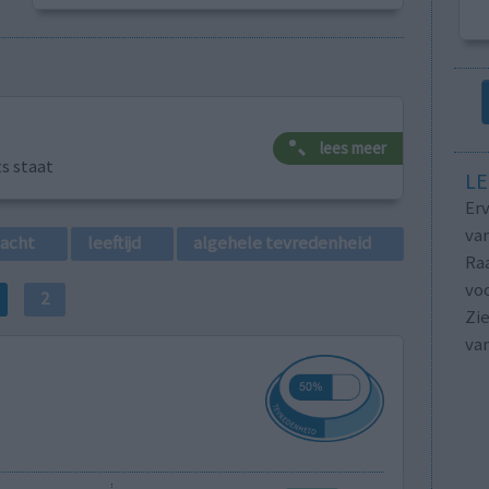
lees meer
ts staat
LE
Erv
van
lacht
leeftijd
algehele tevredenheid
Raa
voo
2
Zie
va