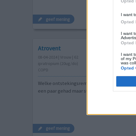
Opted 
I want t
geef mening
Opted 
I want 
Advertis
Opted 
Atrovent
I want t
08-04-2024 | Vrouw | 62
of my P
was col
ipratropium (20ug/do)
Opted 
COPD
Welke ontstekingsremmers gebruiken jullie ik
een paar gehad maar steeds dood ziek ervan
geef mening