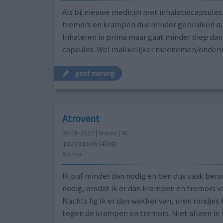
Als bij nieuwe medicijn met inhalatiecapsules
tremors en krampen dus minder gebruiken da
Inhaleren in prima maar gaat minder diep da
capsules. Wel makkelijker meenemen/onder
geef mening
Atrovent
30-01-2022 | Vrouw | 60
ipratropium (40ug)
Astma
Ik puf minder dan nodig en ben dus vaak ben
nodig, omdat ik er dan krampen en tremors van
Nachts lig ik er dan wakker van, uren rondjes
tegen de krampen en tremors. Niet alleen in mij