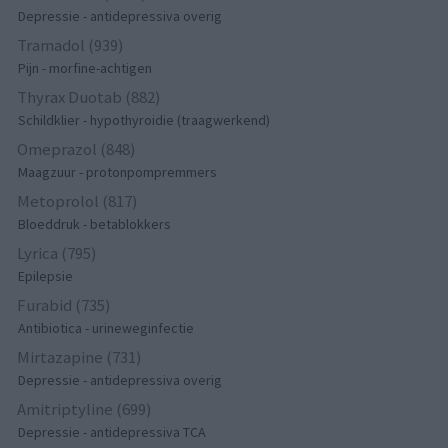
Depressie - antidepressiva overig
Tramadol (939)
Pijn - morfine-achtigen
Thyrax Duotab (882)
Schildklier - hypothyroidie (traagwerkend)
Omeprazol (848)
Maagzuur - protonpompremmers
Metoprolol (817)
Bloeddruk - betablokkers
Lyrica (795)
Epilepsie
Furabid (735)
Antibiotica - urineweginfectie
Mirtazapine (731)
Depressie - antidepressiva overig
Amitriptyline (699)
Depressie - antidepressiva TCA