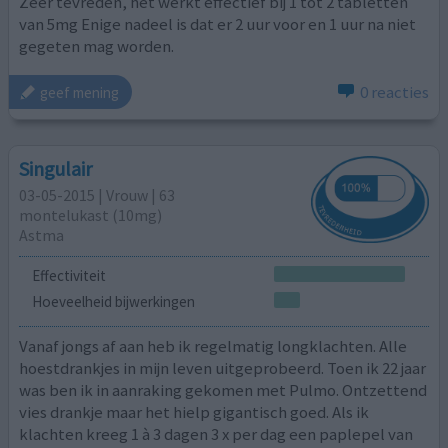
Zeer tevreden, het werkt effectief bij 1 tot 2 tabletten
van 5mg Enige nadeel is dat er 2 uur voor en 1 uur na niet
gegeten mag worden.
0 reacties
geef mening
Singulair
03-05-2015 | Vrouw | 63
montelukast (10mg)
Astma
Effectiviteit
Hoeveelheid bijwerkingen
Vanaf jongs af aan heb ik regelmatig longklachten. Alle
hoestdrankjes in mijn leven uitgeprobeerd. Toen ik 22 jaar
was ben ik in aanraking gekomen met Pulmo. Ontzettend
vies drankje maar het hielp gigantisch goed. Als ik
klachten kreeg 1 à 3 dagen 3 x per dag een paplepel van