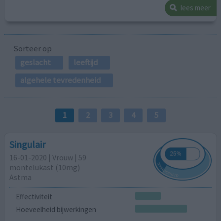
lees meer
Sorteer op
geslacht
leeftijd
algehele tevredenheid
1
2
3
4
5
Singulair
16-01-2020 | Vrouw | 59
montelukast (10mg)
Astma
Effectiviteit
Hoeveelheid bijwerkingen