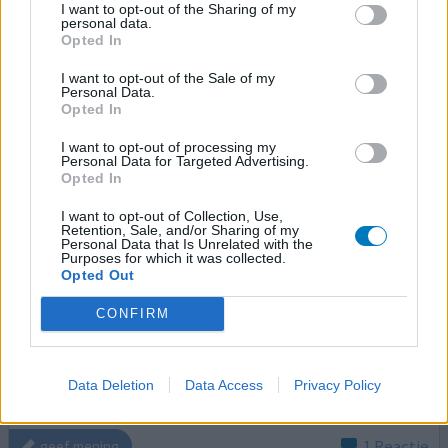
I want to opt-out of the Sharing of my
personal data.
Opted In
Singulair
I want to opt-out of the Sale of my
Personal Data.
01-09-2014 | Vrouw | 60
Opted In
montelukast
Astma
I want to opt-out of processing my
Personal Data for Targeted Advertising.
Effectiviteit
Opted In
Hoeveelheid bijwerkingen
I want to opt-out of Collection, Use,
Retention, Sale, and/or Sharing of my
Jaren geleden moest ik bij een longverpleegster komen
Personal Data that Is Unrelated with the
Purposes for which it was collected.
deze was mij aanbevolen door onze huisarts. Mij werd
Opted Out
Singulair voorgeschreven er ging een wereld voor mij
open niet meer benauwd geen inhalers meer . Ik had voor
CONFIRM
14 dagen pilletjes meegekregen na een maand moest ik
weer komen . Vraag hoe gaat het antwoord de eerste 14
dagen goed. Toen weer benauwd Hoe komt dit had geen
Data Deletion
Data Access
Privacy Policy
[lees meer...]
1 Reactie
geef mening