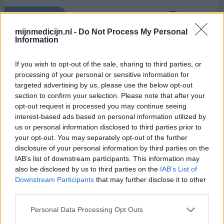
0 reacties
geef mening
mijnmedicijn.nl -
Do Not Process My Personal
Information
Singulair
If you wish to opt-out of the sale, sharing to third parties, or
30-09-2014 | Vrouw | 31
processing of your personal or sensitive information for
montelukast
targeted advertising by us, please use the below opt-out
Astma
section to confirm your selection. Please note that after your
Effectiviteit
opt-out request is processed you may continue seeing
interest-based ads based on personal information utilized by
Hoeveelheid bijwerkingen
us or personal information disclosed to third parties prior to
your opt-out. You may separately opt-out of the further
Wie is er nog meer ongewenst overgestapt van Singulair
disclosure of your personal information by third parties on the
naar Montelukast? Hierdoor heb ik veel meer klachten.
IAB’s list of downstream participants. This information may
Jaren naar tevredenheid Singulair gebruikt. Nu met
also be disclosed by us to third parties on the
IAB’s List of
Montelukast weer veel benauwd. Maar Singulair wordt
Downstream Participants
that may further disclose it to other
niet meer vergoed. Wie heeft hier nog meer mee te
third parties.
maken?
Personal Data Processing Opt Outs
1 Reactie
geef mening