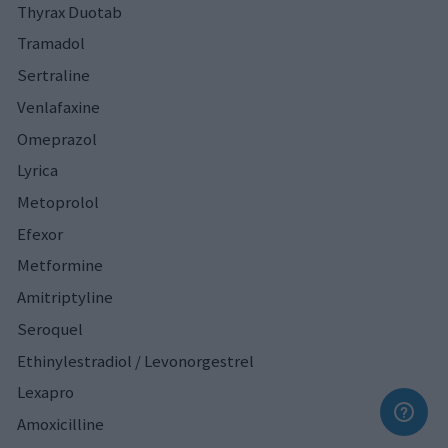
Thyrax Duotab
Tramadol
Sertraline
Venlafaxine
Omeprazol
Lyrica
Metoprolol
Efexor
Metformine
Amitriptyline
Seroquel
Ethinylestradiol / Levonorgestrel
Lexapro
Amoxicilline