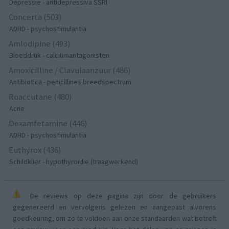
Depressie - antidepressiva SSRI
Concerta (503)
ADHD - psychostimulantia
Amlodipine (493)
Bloeddruk - calciumantagonisten
Amoxicilline / Clavulaanzuur (486)
Antibiotica - penicillines breedspectrum
Roaccutane (480)
Acne
Dexamfetamine (446)
ADHD - psychostimulantia
Euthyrox (436)
Schildklier - hypothyroidie (traagwerkend)
De reviews op deze pagina zijn door de gebruikers
gegenereerd en vervolgens gelezen en aangepast alvorens
goedkeuring, om zo te voldoen aan onze standaarden wat betreft