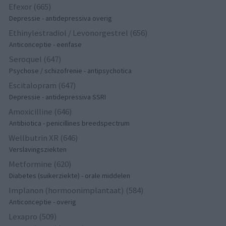
Efexor (665)
Depressie - antidepressiva overig
Ethinylestradiol / Levonorgestrel (656)
Anticonceptie - eenfase
Seroquel (647)
Psychose / schizofrenie - antipsychotica
Escitalopram (647)
Depressie - antidepressiva SSRI
Amoxicilline (646)
Antibiotica - penicillines breedspectrum
Wellbutrin XR (646)
Verslavingsziekten
Metformine (620)
Diabetes (suikerziekte) - orale middelen
Implanon (hormoonimplantaat) (584)
Anticonceptie - overig
Lexapro (509)