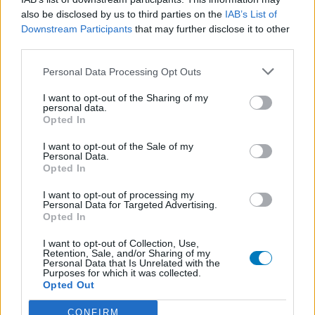
Metoprolol (817)
also be disclosed by us to third parties on the
IAB’s List of
Bloeddruk - betablokkers
Downstream Participants
that may further disclose it to other
Lyrica (795)
third parties.
Epilepsie
Personal Data Processing Opt Outs
Furabid (735)
Antibiotica - urineweginfectie
I want to opt-out of the Sharing of my
personal data.
Mirtazapine (731)
Opted In
Depressie - antidepressiva overig
I want to opt-out of the Sale of my
Amitriptyline (699)
Personal Data.
Depressie - antidepressiva TCA
Opted In
Efexor (665)
I want to opt-out of processing my
Depressie - antidepressiva overig
Personal Data for Targeted Advertising.
Opted In
Ethinylestradiol / Levonorgestrel (656)
Anticonceptie - eenfase
I want to opt-out of Collection, Use,
Retention, Sale, and/or Sharing of my
Seroquel (647)
Personal Data that Is Unrelated with the
Purposes for which it was collected.
Psychose / schizofrenie - antipsychotica
Opted Out
Escitalopram (647)
Depressie - antidepressiva SSRI
CONFIRM