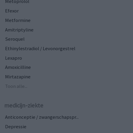
Metoprolol
Efexor
Metformine
Amitriptyline
Seroquel
Ethinylestradiol / Levonorgestrel
Lexapro
Amoxicilline
Mirtazapine
Toon alle...
medicijn-ziekte
Anticonceptie / zwangerschapspr...
Depressie