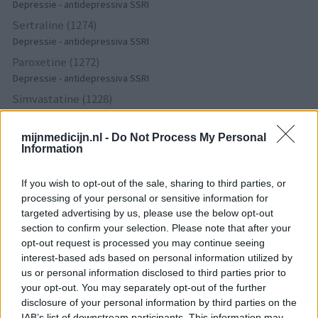
Depressie - antidepressiva SSRI
Sertraline (1274)
Depressie - antidepressiva SSRI
Paroxetine (1272)
Depressie - antidepressiva SSRI
Simvastatine (1228)
Cholesterol
Champix (1187)
mijnmedicijn.nl -
Do Not Process My Personal
Information
Verslavingsziekten
Venlafaxine (1004)
If you wish to opt-out of the sale, sharing to third parties, or
Depressie - antidepressiva overig
processing of your personal or sensitive information for
Tramadol (939)
targeted advertising by us, please use the below opt-out
Pijn - morfine-achtigen
section to confirm your selection. Please note that after your
opt-out request is processed you may continue seeing
Thyrax Duotab (882)
interest-based ads based on personal information utilized by
Schildklier - hypothyroidie (traagwerkend)
us or personal information disclosed to third parties prior to
Omeprazol (848)
your opt-out. You may separately opt-out of the further
Maagzuur - protonpompremmers
disclosure of your personal information by third parties on the
IAB’s list of downstream participants. This information may