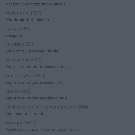
Maagzuur - protonpompremmers
Metoprolol (817)
Bloeddruk - betablokkers
Lyrica (795)
Epilepsie
Furabid (735)
Antibiotica - urineweginfectie
Mirtazapine (731)
Depressie - antidepressiva overig
Amitriptyline (699)
Depressie - antidepressiva TCA
Efexor (665)
Depressie - antidepressiva overig
Ethinylestradiol / Levonorgestrel (656)
Anticonceptie - eenfase
Seroquel (647)
Psychose / schizofrenie - antipsychotica