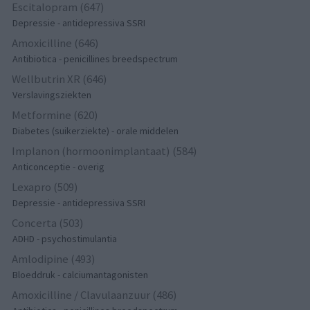
Escitalopram (647)
Depressie - antidepressiva SSRI
Amoxicilline (646)
Antibiotica - penicillines breedspectrum
Wellbutrin XR (646)
Verslavingsziekten
Metformine (620)
Diabetes (suikerziekte) - orale middelen
Implanon (hormoonimplantaat) (584)
Anticonceptie - overig
Lexapro (509)
Depressie - antidepressiva SSRI
Concerta (503)
ADHD - psychostimulantia
Amlodipine (493)
Bloeddruk - calciumantagonisten
Amoxicilline / Clavulaanzuur (486)