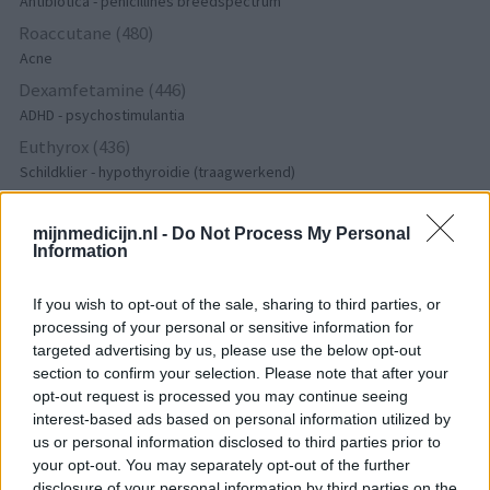
Antibiotica - penicillines breedspectrum
Roaccutane (480)
Acne
Dexamfetamine (446)
ADHD - psychostimulantia
Euthyrox (436)
Schildklier - hypothyroidie (traagwerkend)
mijnmedicijn.nl -
Do Not Process My Personal
De reviews op deze pagina zijn door de gebruikers
Information
gegenereerd en vervolgens gelezen en aangepast alvorens
goedkeuring, om zo te voldoen aan onze standaarden wat betreft
If you wish to opt-out of the sale, sharing to third parties, or
een review voor een medicijn. Voor het delen van ervaringen is
processing of your personal or sensitive information for
geen medische kennis noodzakelijk. Op deze manier geven de
targeted advertising by us, please use the below opt-out
reviews alleen een beeld van de ervaring van de schrijvers en niet
section to confirm your selection. Please note that after your
die van de eigenaar van deze website. Denk er aan dat de
opt-out request is processed you may continue seeing
ervaringen kunnen verschillen van persoon tot persoon en dat u
interest-based ads based on personal information utilized by
voor medisch advies altijd contact op moet nemen met uw arts of
us or personal information disclosed to third parties prior to
apotheker.
your opt-out. You may separately opt-out of the further
disclosure of your personal information by third parties on the