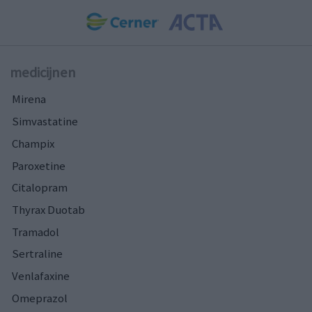
medicijnen
Mirena
Simvastatine
Champix
Paroxetine
Citalopram
Thyrax Duotab
Tramadol
Sertraline
Venlafaxine
Omeprazol