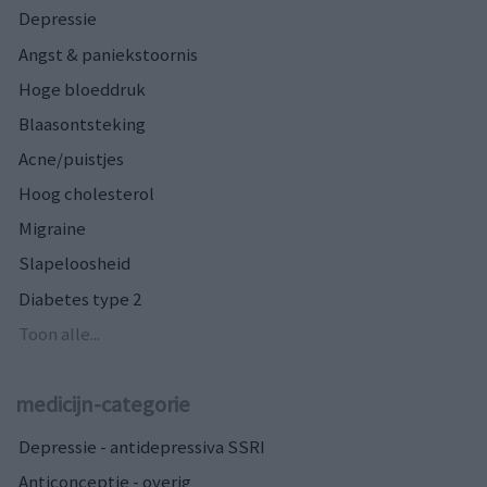
Depressie
Angst & paniekstoornis
Hoge bloeddruk
Blaasontsteking
Acne/puistjes
Hoog cholesterol
Migraine
Slapeloosheid
Diabetes type 2
Toon alle...
medicijn-categorie
Depressie - antidepressiva SSRI
Anticonceptie - overig