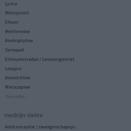
Lyrica
Metoprolol
Efexor
Metformine
Amitriptyline
Seroquel
Ethinylestradiol / Levonorgestrel
Lexapro
Amoxicilline
Mirtazapine
Toon alle...
medicijn-ziekte
Anticonceptie / zwangerschapspr...