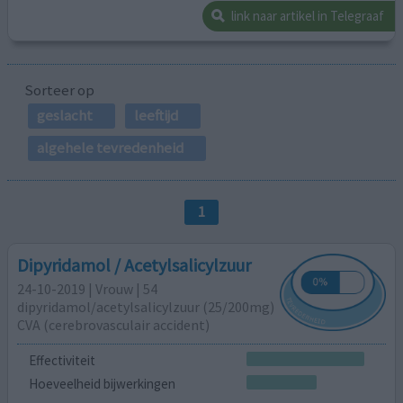
link naar artikel in Telegraaf
Sorteer op
geslacht
leeftijd
algehele tevredenheid
1
Dipyridamol / Acetylsalicylzuur
24-10-2019 | Vrouw | 54
dipyridamol/acetylsalicylzuur (25/200mg)
CVA (cerebrovasculair accident)
Effectiviteit
Hoeveelheid bijwerkingen