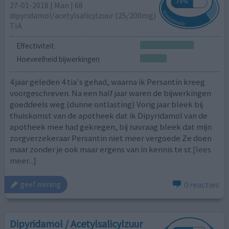
27-01-2018 | Man | 68
dipyridamol/acetylsalicylzuur (25/200mg)
TIA
Effectiviteit
Hoeveelheid bijwerkingen
4 jaar geleden 4 tia's gehad, waarna ik Persantin kreeg
voorgeschreven. Na een half jaar waren de bijwerkingen
goeddeels weg (dunne ontlasting) Vorig jaar bleek bij
thuiskomst van de apotheek dat ik Dipyridamol van de
apotheek mee had gekregen, bij navraag bleek dat mijn
zorgverzekeraar Persantin niet meer vergoede Ze doen
maar zonder je ook maar ergens van in kennis te st
[lees
meer...]
0 reacties
geef mening
Dipyridamol / Acetylsalicylzuur