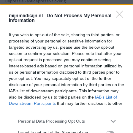
Depressie - antidepressiva overig
Ethinylestradiol / Levonorgestrel (656)
mijnmedicijn.nl -
Do Not Process My Personal
Anticonceptie - eenfase
Information
Escitalopram (647)
Depressie - antidepressiva SSRI
If you wish to opt-out of the sale, sharing to third parties, or
Seroquel (647)
processing of your personal or sensitive information for
Psychose / schizofrenie - antipsychotica
targeted advertising by us, please use the below opt-out
section to confirm your selection. Please note that after your
Amoxicilline (646)
opt-out request is processed you may continue seeing
Antibiotica - penicillines breedspectrum
interest-based ads based on personal information utilized by
Wellbutrin XR (646)
us or personal information disclosed to third parties prior to
Verslavingsziekten
your opt-out. You may separately opt-out of the further
disclosure of your personal information by third parties on the
Metformine (620)
IAB’s list of downstream participants. This information may
Diabetes (suikerziekte) - orale middelen
also be disclosed by us to third parties on the
IAB’s List of
Implanon (hormoonimplantaat) (584)
Downstream Participants
that may further disclose it to other
Anticonceptie - overig
third parties.
Lexapro (509)
Personal Data Processing Opt Outs
Depressie - antidepressiva SSRI
I want to opt-out of the Sharing of my