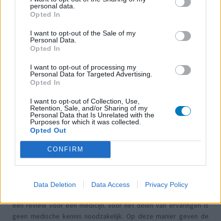
Concerta (503)
personal data.
ADHD - psychostimulantia
Opted In
Amlodipine (493)
I want to opt-out of the Sale of my
Bloeddruk - calciumantagonisten
Personal Data.
Opted In
Amoxicilline / Clavulaanzuur (486)
Antibiotica - penicillines breedspectrum
I want to opt-out of processing my
Personal Data for Targeted Advertising.
Roaccutane (480)
Opted In
Acne
I want to opt-out of Collection, Use,
Dexamfetamine (446)
Retention, Sale, and/or Sharing of my
ADHD - psychostimulantia
Personal Data that Is Unrelated with the
Purposes for which it was collected.
Euthyrox (436)
Opted Out
Schildklier - hypothyroidie (traagwerkend)
CONFIRM
De reviews op deze pagina zijn door de gebruikers
gegenereerd en vervolgens gelezen en aangepast alvorens
Data Deletion
Data Access
Privacy Policy
goedkeuring, om zo te voldoen aan onze standaarden wat betreft
een review voor een medicijn. Voor het delen van ervaringen is
geen medische kennis noodzakelijk. Op deze manier geven de