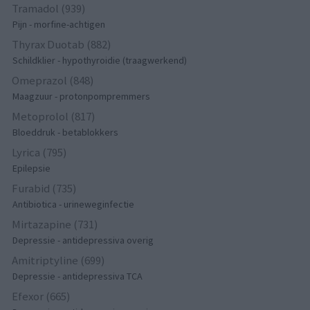
Tramadol (939)
Pijn - morfine-achtigen
Thyrax Duotab (882)
Schildklier - hypothyroidie (traagwerkend)
Omeprazol (848)
Maagzuur - protonpompremmers
Metoprolol (817)
Bloeddruk - betablokkers
Lyrica (795)
Epilepsie
Furabid (735)
Antibiotica - urineweginfectie
Mirtazapine (731)
Depressie - antidepressiva overig
Amitriptyline (699)
Depressie - antidepressiva TCA
Efexor (665)