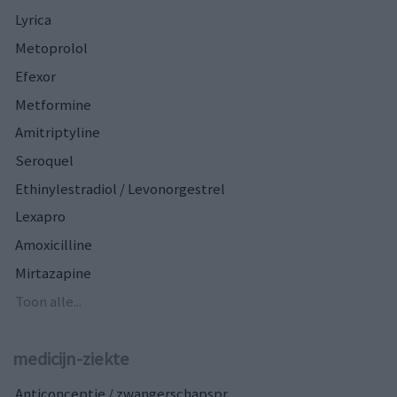
Lyrica
Metoprolol
Efexor
Metformine
Amitriptyline
Seroquel
Ethinylestradiol / Levonorgestrel
Lexapro
Amoxicilline
Mirtazapine
Toon alle...
medicijn-ziekte
Anticonceptie / zwangerschapspr...