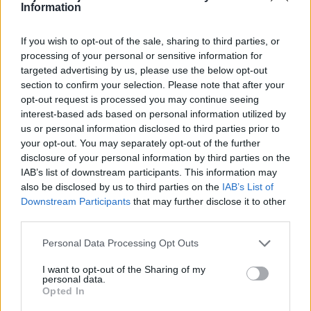
Information
Antibiotica - penicillines breedspectrum
Roaccutane (480)
If you wish to opt-out of the sale, sharing to third parties, or
Acne
processing of your personal or sensitive information for
Dexamfetamine (446)
targeted advertising by us, please use the below opt-out
ADHD - psychostimulantia
section to confirm your selection. Please note that after your
Euthyrox (436)
opt-out request is processed you may continue seeing
interest-based ads based on personal information utilized by
Schildklier - hypothyroidie (traagwerkend)
us or personal information disclosed to third parties prior to
your opt-out. You may separately opt-out of the further
disclosure of your personal information by third parties on the
De reviews op deze pagina zijn door de gebruikers
IAB’s list of downstream participants. This information may
gegenereerd en vervolgens gelezen en aangepast alvorens
also be disclosed by us to third parties on the
IAB’s List of
goedkeuring, om zo te voldoen aan onze standaarden wat betreft
Downstream Participants
that may further disclose it to other
een review voor een medicijn. Voor het delen van ervaringen is
third parties.
geen medische kennis noodzakelijk. Op deze manier geven de
reviews alleen een beeld van de ervaring van de schrijvers en niet
Personal Data Processing Opt Outs
die van de eigenaar van deze website. Denk er aan dat de
I want to opt-out of the Sharing of my
ervaringen kunnen verschillen van persoon tot persoon en dat u
personal data.
voor medisch advies altijd contact op moet nemen met uw arts of
Opted In
apotheker.