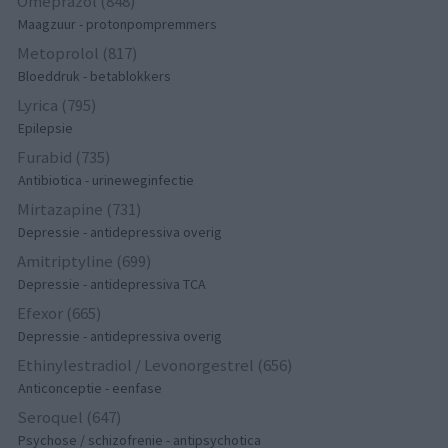
Omeprazol (848)
Maagzuur - protonpompremmers
Metoprolol (817)
Bloeddruk - betablokkers
Lyrica (795)
Epilepsie
Furabid (735)
Antibiotica - urineweginfectie
Mirtazapine (731)
Depressie - antidepressiva overig
Amitriptyline (699)
Depressie - antidepressiva TCA
Efexor (665)
Depressie - antidepressiva overig
Ethinylestradiol / Levonorgestrel (656)
Anticonceptie - eenfase
Seroquel (647)
Psychose / schizofrenie - antipsychotica