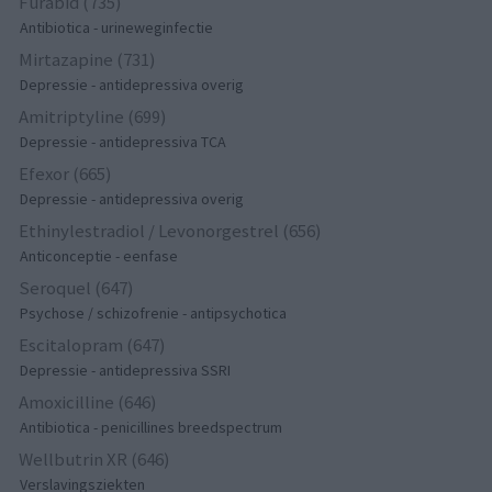
Furabid (735)
Antibiotica - urineweginfectie
Mirtazapine (731)
Depressie - antidepressiva overig
Amitriptyline (699)
Depressie - antidepressiva TCA
Efexor (665)
Depressie - antidepressiva overig
Ethinylestradiol / Levonorgestrel (656)
Anticonceptie - eenfase
Seroquel (647)
Psychose / schizofrenie - antipsychotica
Escitalopram (647)
Depressie - antidepressiva SSRI
Amoxicilline (646)
Antibiotica - penicillines breedspectrum
Wellbutrin XR (646)
Verslavingsziekten