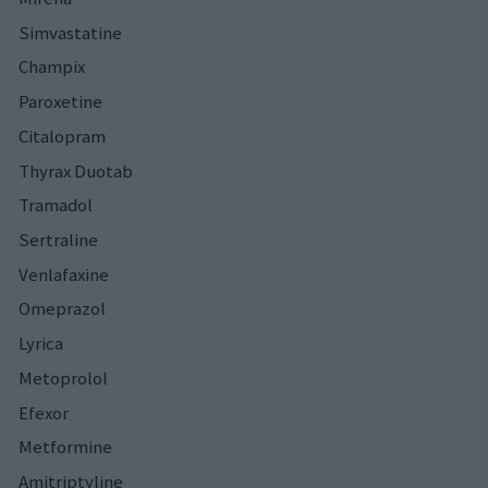
Simvastatine
Champix
Paroxetine
Citalopram
Thyrax Duotab
Tramadol
Sertraline
Venlafaxine
Omeprazol
Lyrica
Metoprolol
Efexor
Metformine
Amitriptyline