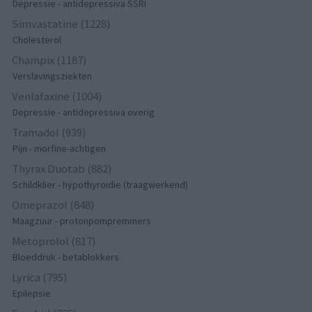
Depressie - antidepressiva SSRI
Simvastatine (1228)
Cholesterol
Champix (1187)
Verslavingsziekten
Venlafaxine (1004)
Depressie - antidepressiva overig
Tramadol (939)
Pijn - morfine-achtigen
Thyrax Duotab (882)
Schildklier - hypothyroidie (traagwerkend)
Omeprazol (848)
Maagzuur - protonpompremmers
Metoprolol (817)
Bloeddruk - betablokkers
Lyrica (795)
Epilepsie