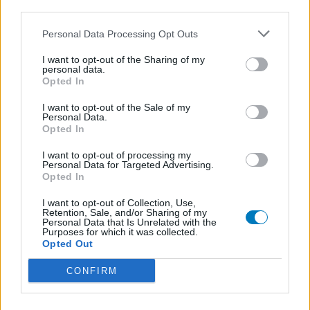
third parties.
Schildklier - hypothyroidie (traagwerkend)
Personal Data Processing Opt Outs
De reviews op deze pagina zijn door de gebruikers
I want to opt-out of the Sharing of my
personal data.
gegenereerd en vervolgens gelezen en aangepast alvorens
Opted In
goedkeuring, om zo te voldoen aan onze standaarden wat betreft
een review voor een medicijn. Voor het delen van ervaringen is
I want to opt-out of the Sale of my
geen medische kennis noodzakelijk. Op deze manier geven de
Personal Data.
Opted In
reviews alleen een beeld van de ervaring van de schrijvers en niet
die van de eigenaar van deze website. Denk er aan dat de
I want to opt-out of processing my
ervaringen kunnen verschillen van persoon tot persoon en dat u
Personal Data for Targeted Advertising.
voor medisch advies altijd contact op moet nemen met uw arts of
Opted In
apotheker.
I want to opt-out of Collection, Use,
Retention, Sale, and/or Sharing of my
Personal Data that Is Unrelated with the
Purposes for which it was collected.
Opted Out
CONFIRM