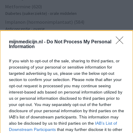
Metformine (620)
Diabetes (suikerziekte) - orale middelen
Implanon (hormoonimplantaat) (584)
Anticonceptie - overig
Lexapro (509)
mijnmedicijn.nl -
Do Not Process My Personal
Depressie - antidepressiva SSRI
Information
Concerta (503)
ADHD - psychostimulantia
If you wish to opt-out of the sale, sharing to third parties, or
processing of your personal or sensitive information for
Amlodipine (493)
targeted advertising by us, please use the below opt-out
Bloeddruk - calciumantagonisten
section to confirm your selection. Please note that after your
Amoxicilline / Clavulaanzuur (486)
opt-out request is processed you may continue seeing
Antibiotica - penicillines breedspectrum
interest-based ads based on personal information utilized by
Roaccutane (480)
us or personal information disclosed to third parties prior to
your opt-out. You may separately opt-out of the further
Acne
disclosure of your personal information by third parties on the
Dexamfetamine (446)
IAB’s list of downstream participants. This information may
ADHD - psychostimulantia
also be disclosed by us to third parties on the
IAB’s List of
Euthyrox (436)
Downstream Participants
that may further disclose it to other