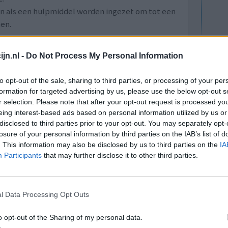
an als een hulpmiddel worden ingezet om tot een
en.
lees meer
jn.nl -
Do Not Process My Personal Information
lacht
leeftijd
algehele tevredenheid
to opt-out of the sale, sharing to third parties, or processing of your per
formation for targeted advertising by us, please use the below opt-out s
r selection. Please note that after your opt-out request is processed y
2
3
eing interest-based ads based on personal information utilized by us or
disclosed to third parties prior to your opt-out. You may separately opt-
losure of your personal information by third parties on the IAB’s list of
. This information may also be disclosed by us to third parties on the
IA
Participants
that may further disclose it to other third parties.
l Data Processing Opt Outs
druk
Effectiviteit
an
Hoeveelheid bijwerkingen
o opt-out of the Sharing of my personal data.
atig