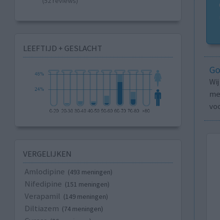
(52 reviews)
LEEFTIJD + GESLACHT
Go
Wi
med
vo
VERGELIJKEN
Amlodipine
(493 meningen)
Nifedipine
(151 meningen)
Verapamil
(149 meningen)
Diltiazem
(74 meningen)