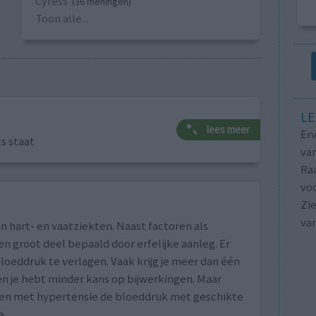
Cyress
(36 meningen)
Toon alle...
LE
lees meer
Erv
ts staat
van
Raa
voo
Zie
va
n hart- en vaatziekten. Naast factoren als
n groot deel bepaald door erfelijke aanleg. Er
loeddruk te verlagen. Vaak krijg je meer dan één
n je hebt minder kans op bijwerkingen. Maar
nten met hypertensie de bloeddruk met geschikte
e.