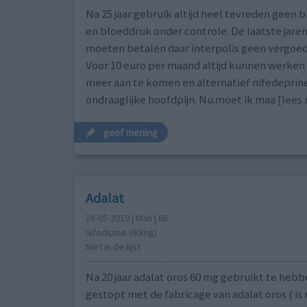
Na 25 jaar gebruik altijd heel tevreden geen 
en bloeddruk onder controle. De laatste jaren
moeten betalen daar interpolis geen vergoed
Voor 10 euro per maand altijd kunnen werken
meer aan te komen en alternatief nifedeprine
ondraaglijke hoofdpijn. Nu.moet ik maa
[lees 
geef mening
Adalat
18-05-2019 | Man | 68
nifedipine (60mg)
Niet in de lijst
Na 20 jaar adalat oros 60 mg gebruikt te hebb
gestopt met de fabricage van adalat oros ( is