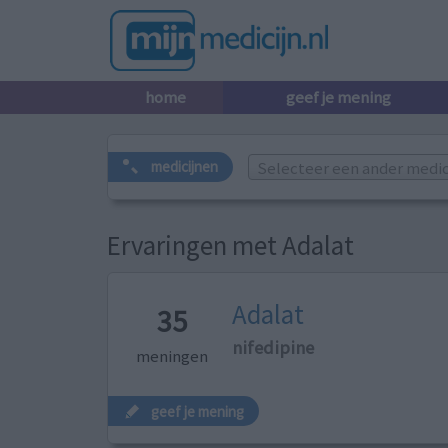
home
geef je mening
Selecteer een ander medicij
medicijnen
Ervaringen met Adalat
Adalat
35
nifedipine
meningen
geef je mening