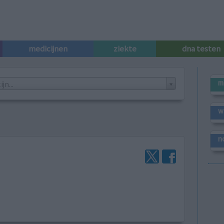
medicijnen
ziekte
dna testen
m
n...
w
n