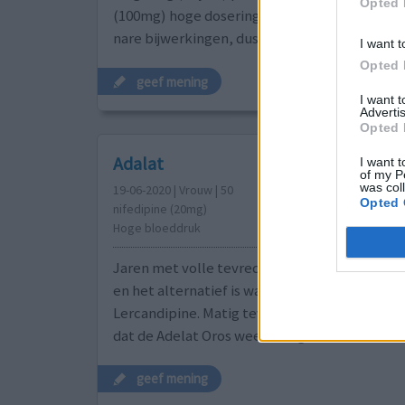
Opted 
(100mg) hoge dosering. Adalat uit de handel 
nare bijwerkingen, dus gebruik ik niet.
I want t
Opted 
geef mening
I want 
Advertis
Opted 
Adalat
I want t
of my P
was col
19-06-2020 | Vrouw | 50
Opted 
nifedipine (20mg)
Hoge bloeddruk
Jaren met volle tevredenheid gebruikt. Is uit
en het alternatief is waardeloos dus moest o
Lercandipine. Matig tevreden, veel bijwerki
dat de Adelat Oros weer terug komt.
geef mening