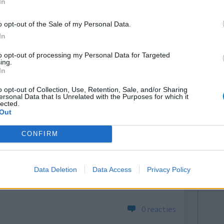
In
en Nefidepine gekregen. Hiervan krijg ik enorme
o opt-out of the Sale of my Personal Data.
In
0 reacties
to opt-out of processing my Personal Data for Targeted
ing.
In
o opt-out of Collection, Use, Retention, Sale, and/or Sharing
ersonal Data that Is Unrelated with the Purposes for which it
lected.
Out
CONFIRM
 de handel
Effectiviteit
vergaan op
Hoeveelheid bijwerkingen
Data Deletion
Data Access
Privacy Policy
ngen. Hoop
0 reacties