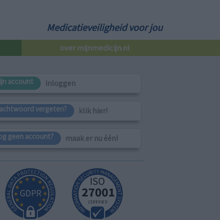
Medicatieveiligheid voor jou
over mijnmedicijn.nl
ijn account
inloggen
achtwoord vergeten?
klik hier!
og geen account?
maak er nu één!