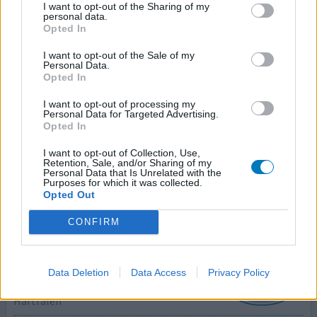
I want to opt-out of the Sharing of my
Niet in de lijst
personal data.
Opted In
Effectiviteit
I want to opt-out of the Sale of my
Hoeveelheid bijwerkingen
Personal Data.
Opted In
Het heeft een jaar geduurd voordat de heftige
spierkrampen minder werden maar zijn niet in zijn geheel
I want to opt-out of processing my
Personal Data for Targeted Advertising.
weg. De spierpijnen en -zwakte verergeren door de jaren
Opted In
heen. De vermoeidheid door hyperaldosteronisme was
erg maar niets in vergelijking na het gebruik van
I want to opt-out of Collection, Use,
Retention, Sale, and/or Sharing of my
Epleneron.
Personal Data that Is Unrelated with the
Purposes for which it was collected.
Opted Out
0 reacties
geef mening
CONFIRM
Eplerenon
31-01-2019 | Man | 68
Data Deletion
Data Access
Privacy Policy
eplerenon (25mg)
Hartfalen