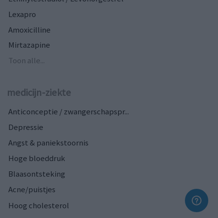
Lexapro
Amoxicilline
Mirtazapine
Toon alle...
medicijn-ziekte
Anticonceptie / zwangerschapspr...
Depressie
Angst & paniekstoornis
Hoge bloeddruk
Blaasontsteking
Acne/puistjes
Hoog cholesterol