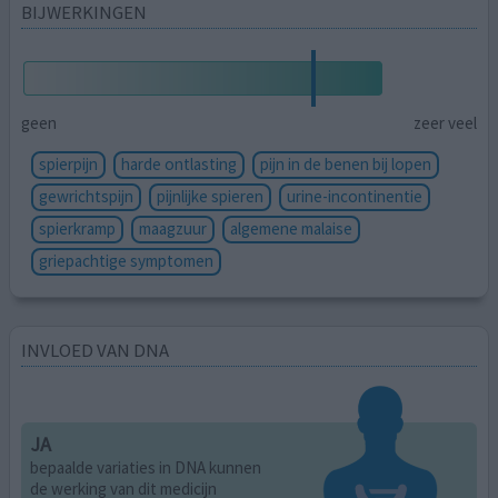
BIJWERKINGEN
geen
zeer veel
spierpijn
harde ontlasting
pijn in de benen bij lopen
gewrichtspijn
pijnlijke spieren
urine-incontinentie
spierkramp
maagzuur
algemene malaise
griepachtige symptomen
INVLOED VAN DNA
JA
bepaalde variaties in DNA kunnen
de werking van dit medicijn