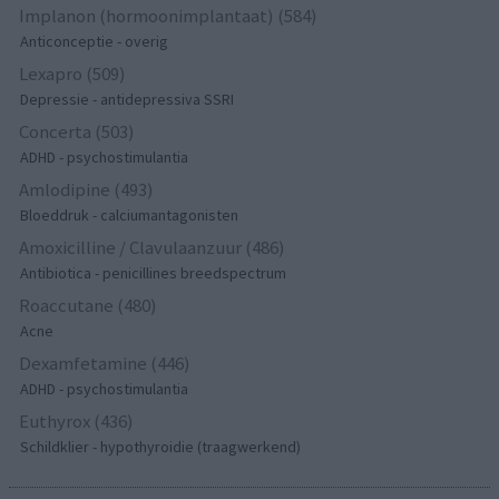
Implanon (hormoonimplantaat) (584)
Anticonceptie - overig
Lexapro (509)
Depressie - antidepressiva SSRI
Concerta (503)
ADHD - psychostimulantia
Amlodipine (493)
Bloeddruk - calciumantagonisten
Amoxicilline / Clavulaanzuur (486)
Antibiotica - penicillines breedspectrum
Roaccutane (480)
Acne
Dexamfetamine (446)
ADHD - psychostimulantia
Euthyrox (436)
Schildklier - hypothyroidie (traagwerkend)