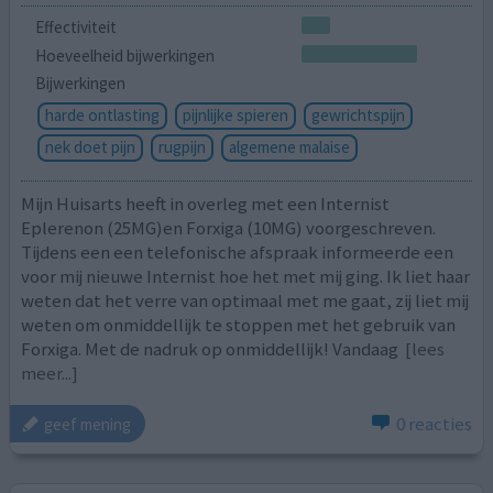
Effectiviteit
Hoeveelheid bijwerkingen
Bijwerkingen
harde ontlasting
pijnlijke spieren
gewrichtspijn
nek doet pijn
rugpijn
algemene malaise
Mijn Huisarts heeft in overleg met een Internist
Eplerenon (25MG)en Forxiga (10MG) voorgeschreven.
Tijdens een een telefonische afspraak informeerde een
voor mij nieuwe Internist hoe het met mij ging. Ik liet haar
weten dat het verre van optimaal met me gaat, zij liet mij
weten om onmiddellijk te stoppen met het gebruik van
Forxiga. Met de nadruk op onmiddellijk! Vandaag
[lees
meer...]
0 reacties
geef mening