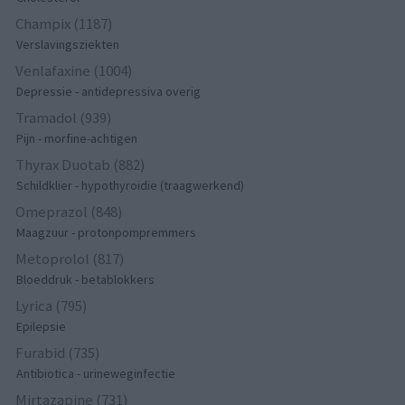
Champix (1187)
Verslavingsziekten
Venlafaxine (1004)
Depressie - antidepressiva overig
Tramadol (939)
Pijn - morfine-achtigen
Thyrax Duotab (882)
Schildklier - hypothyroidie (traagwerkend)
Omeprazol (848)
Maagzuur - protonpompremmers
Metoprolol (817)
Bloeddruk - betablokkers
Lyrica (795)
Epilepsie
Furabid (735)
Antibiotica - urineweginfectie
Mirtazapine (731)