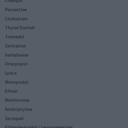
Champix
Paroxetine
Citalopram
Thyrax Duotab
Tramadol
Sertraline
Venlafaxine
Omeprazol
Lyrica
Metoprolol
Efexor
Metformine
Amitriptyline
Seroquel
Ethinylestradiol / Levonorgestrel