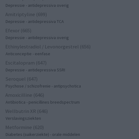
Depressie - antidepressiva overig
Amitriptyline (699)
Depressie - antidepressiva TCA
Efexor (665)
Depressie - antidepressiva overig
Ethinylestradiol / Levonorgestrel (656)
Anticonceptie - eenfase
Escitalopram (647)
Depressie - antidepressiva SSRI
Seroquel (647)
Psychose / schizofrenie - antipsychotica
Amoxicilline (646)
Antibiotica - penicillines breedspectrum
Wellbutrin XR (646)
Verslavingsziekten
Metformine (620)
Diabetes (suikerziekte) - orale middelen