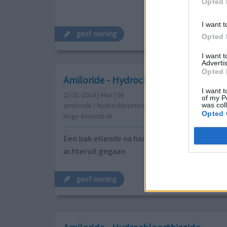
Opted 
I want t
geef mening
Opted 
I want 
Advertis
Opted 
Amiloride - Hydrochloorthiazide
I want t
22-01-2024 | Man | 68
of my P
was col
amiloride / hydrochloorthiazide (12,5)
Opted 
Hoge bloeddruk
Een bak ellende na hartoperatie in 2016 alle
achteruit gegaan
geef mening