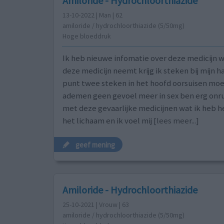
Amiloride - Hydrochloorthiazide
13-10-2022 | Man | 62
amiloride / hydrochloorthiazide (5/50mg)
Hoge bloeddruk
Ik heb nieuwe infomatie over deze medicijn w
deze medicijn neemt krijg ik steken bij mijn h
punt twee steken in het hoofd oorsuisen moer
ademen geen gevoel meer in sex ben erg onrus
met deze gevaarlijke medicijnen wat ik heb he
het lichaam en ik voel mij
[lees meer...]
geef mening
Amiloride - Hydrochloorthiazide
25-10-2021 | Vrouw | 63
amiloride / hydrochloorthiazide (5/50mg)