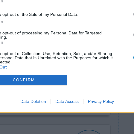
In
vermoeidheid
o opt-out of the Sale of my Personal Data.
0 reacties
In
to opt-out of processing my Personal Data for Targeted
ing.
In
o opt-out of Collection, Use, Retention, Sale, and/or Sharing
ersonal Data that Is Unrelated with the Purposes for which it
lected.
Out
CONFIRM
en maar
Effectiviteit
Hoeveelheid bijwerkingen
Data Deletion
Data Access
Privacy Policy
0 reacties