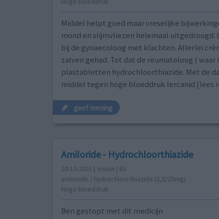
Hoge bloeddruk
Middel helpt goed maar vreselijke bijwerking
mond en slijmvliezen helemaal uitgedroogd. 
bij de gynaecoloog met klachten. Allerlei crè
zalven gehad. Tot dat de reumatoloog ( waar
plastabletten hydrochloorthiazide. Met de da
middel tegen hoge bloeddruk lercanid
[lees m
geef mening
Amiloride - Hydrochloorthiazide
20-10-2021 | Vrouw | 63
amiloride / hydrochloorthiazide (2,5/25mg)
Hoge bloeddruk
Ben gestopt met dit medicijn