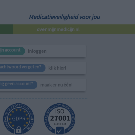
Medicatieveiligheid voor jou
over mijnmedicijn.nl
ijn account
inloggen
achtwoord vergeten?
klik hier!
og geen account?
maak er nu één!