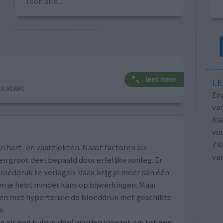
Toon alle...
lees meer
LE
ts staat
Erv
van
Raa
voo
Zie
n hart- en vaatziekten. Naast factoren als
va
n groot deel bepaald door erfelijke aanleg. Er
loeddruk te verlagen. Vaak krijg je meer dan één
n je hebt minder kans op bijwerkingen. Maar
nten met hypertensie de bloeddruk met geschikte
e.
an als een hulpmiddel worden ingezet om tot een