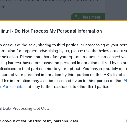
en.
lees meer
jn.nl -
Do Not Process My Personal Information
lacht
leeftijd
algehele tevredenheid
to opt-out of the sale, sharing to third parties, or processing of your per
formation for targeted advertising by us, please use the below opt-out s
2
r selection. Please note that after your opt-out request is processed y
eing interest-based ads based on personal information utilized by us or
disclosed to third parties prior to your opt-out. You may separately opt-
losure of your personal information by third parties on the IAB’s list of
. This information may also be disclosed by us to third parties on the
IA
Participants
that may further disclose it to other third parties.
al geen
Effectiviteit
l Data Processing Opt Outs
Hoeveelheid bijwerkingen
o opt-out of the Sharing of my personal data.
Bijwerkingen