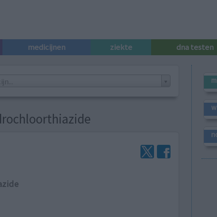
medicijnen
ziekte
dna testen
m
n...
w
drochloorthiazide
n
azide