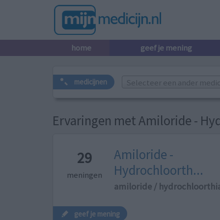
home
geef je mening
Selecteer een ander medicij
medicijnen
Ervaringen met Amiloride - Hy
Amiloride -
29
Hydrochloorth...
meningen
amiloride / hydrochloorthi
geef je mening