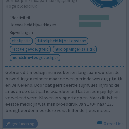
perindopril / indapamide (5/1,25mg)
Hoge bloeddruk
Effectiviteit
Hoeveelheid bijwerkingen
Bijwerkingen
obstipatie
duizeligheid bij het opstaan
rectale gevoeligheid
huid op vinger(s) is dik
mondslijmvlies gevoeliger
Gebruik dit medicijn nu 6 weken en langzaam worden de
bijwerkingen minder maar de wen periode was erg pijnlijk
en vervelend. Door dat geïrriteerde slijmvlies in/rond de
anus en de obstipatie waardoor ontlasten een pijnlijk en
vervelend werd. Kloven in vingertoppen. Maar dit is het
eerste medicijn wat mijn bloeddruk van 170+ naar 135
brengt eerder meerdere verschillende
[lees meer...]
0 reacties
geef mening