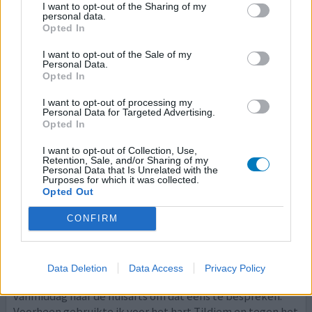
I want to opt-out of the Sharing of my
Hoeveelheid bijwerkingen
personal data.
Opted In
kan niet meer zonder, wel tevreden
I want to opt-out of the Sale of my
Personal Data.
0 reacties
geef mening
Opted In
I want to opt-out of processing my
Personal Data for Targeted Advertising.
Coversyl Plus
Opted In
27-12-2010 | Man | 79
I want to opt-out of Collection, Use,
perindopril / indapamide
Retention, Sale, and/or Sharing of my
Personal Data that Is Unrelated with the
Hart/oedeem
Purposes for which it was collected.
Opted Out
Effectiviteit
Hoeveelheid bijwerkingen
CONFIRM
Het bestanddeel voor terugdringen van het oedeem
werkt goed maar de coversyl zelf verlaagt de toch al lage
Data Deletion
Data Access
Privacy Policy
bloeddruk nog verder met vermoeidheid als gevolg. Ga
vanmiddag naar de huisarts om dat eens te bespreken.
Voorheen gebruikte ik voor het hart Tildiem en tegen het