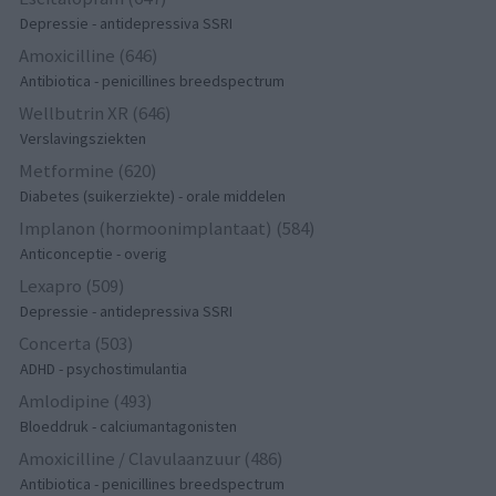
Depressie - antidepressiva SSRI
Amoxicilline (646)
Antibiotica - penicillines breedspectrum
Wellbutrin XR (646)
Verslavingsziekten
Metformine (620)
Diabetes (suikerziekte) - orale middelen
Implanon (hormoonimplantaat) (584)
Anticonceptie - overig
Lexapro (509)
Depressie - antidepressiva SSRI
Concerta (503)
ADHD - psychostimulantia
Amlodipine (493)
Bloeddruk - calciumantagonisten
Amoxicilline / Clavulaanzuur (486)
Antibiotica - penicillines breedspectrum