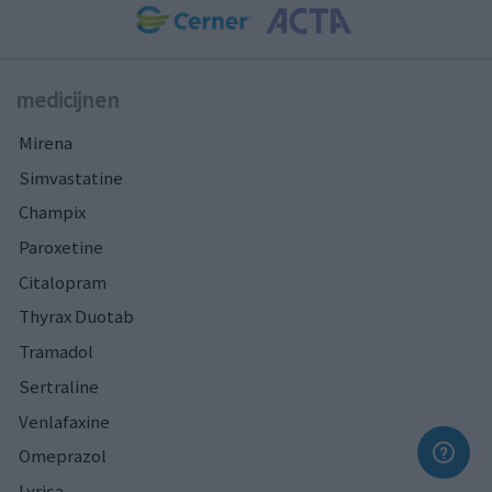
medicijnen
Mirena
Simvastatine
Champix
Paroxetine
Citalopram
Thyrax Duotab
Tramadol
Sertraline
Venlafaxine
Omeprazol
Lyrica