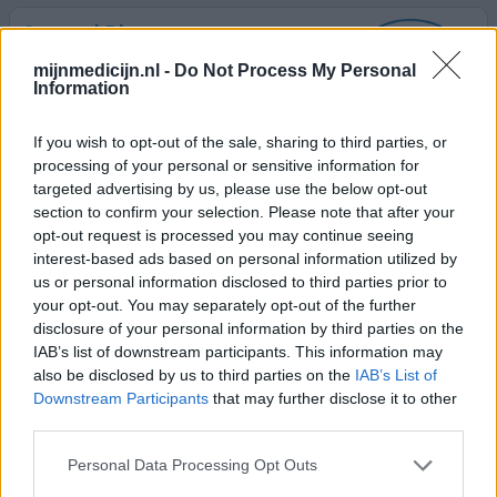
Coversyl Plus
11-03-2011 | Vrouw | 65
mijnmedicijn.nl -
Do Not Process My Personal
perindopril / indapamide
Information
Hypertensie
If you wish to opt-out of the sale, sharing to third parties, or
Effectiviteit
processing of your personal or sensitive information for
Hoeveelheid bijwerkingen
targeted advertising by us, please use the below opt-out
section to confirm your selection. Please note that after your
droge ogen
opt-out request is processed you may continue seeing
interest-based ads based on personal information utilized by
0 reacties
geef mening
us or personal information disclosed to third parties prior to
your opt-out. You may separately opt-out of the further
disclosure of your personal information by third parties on the
IAB’s list of downstream participants. This information may
Coversyl Plus
also be disclosed by us to third parties on the
IAB’s List of
23-01-2011 | Vrouw | 52
Downstream Participants
that may further disclose it to other
perindopril / indapamide
third parties.
Hoge bloeddruk
Personal Data Processing Opt Outs
Effectiviteit