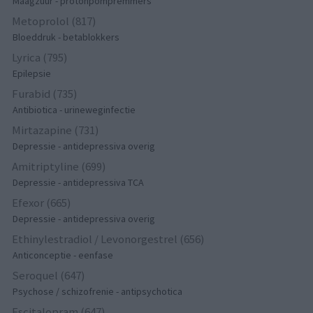
Maagzuur - protonpompremmers
Metoprolol (817)
Bloeddruk - betablokkers
Lyrica (795)
Epilepsie
Furabid (735)
Antibiotica - urineweginfectie
Mirtazapine (731)
Depressie - antidepressiva overig
Amitriptyline (699)
Depressie - antidepressiva TCA
Efexor (665)
Depressie - antidepressiva overig
Ethinylestradiol / Levonorgestrel (656)
Anticonceptie - eenfase
Seroquel (647)
Psychose / schizofrenie - antipsychotica
Escitalopram (647)