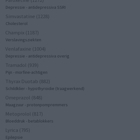
Paroxetine (1272)
Depressie - antidepressiva SSRI
Simvastatine (1228)
Cholesterol
Champix (1187)
Verslavingsziekten
Venlafaxine (1004)
Depressie - antidepressiva overig
Tramadol (939)
Pijn - morfine-achtigen
Thyrax Duotab (882)
Schildklier - hypothyroidie (traagwerkend)
Omeprazol (848)
Maagzuur - protonpompremmers
Metoprolol (817)
Bloeddruk - betablokkers
Lyrica (795)
Epilepsie