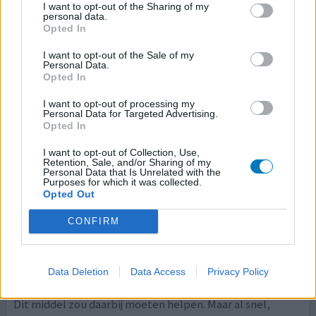
I want to opt-out of the Sharing of my
personal data.
Effectiviteit
Opted In
Hoeveelheid bijwerkingen
I want to opt-out of the Sale of my
Personal Data.
Opted In
I want to opt-out of processing my
0 reacties
geef mening
Personal Data for Targeted Advertising.
Opted In
I want to opt-out of Collection, Use,
Metoclopramide
Retention, Sale, and/or Sharing of my
Personal Data that Is Unrelated with the
13-03-2022 | Man | 69
Purposes for which it was collected.
Opted Out
metoclopramide (10mg)
Hikken
CONFIRM
Effectiviteit
Hoeveelheid bijwerkingen
Data Deletion
Data Access
Privacy Policy
Wegens ongeneeslijke kanker heb ik voortdurend de hik.
Dit middel zou daarbij moeten helpen. Maar al snel,