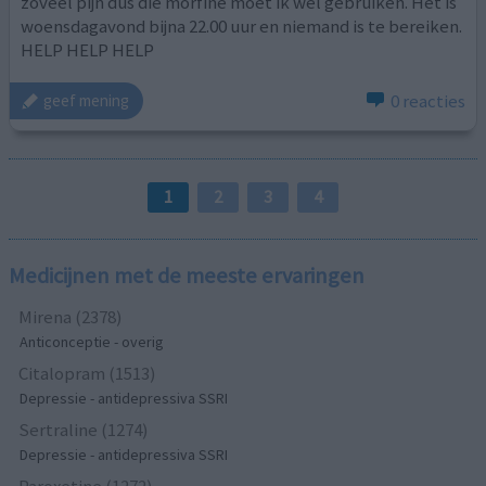
zoveel pijn dus die morfine moet ik wel gebruiken. Het is
woensdagavond bijna 22.00 uur en niemand is te bereiken.
HELP HELP HELP
0 reacties
geef mening
1
2
3
4
Medicijnen met de meeste ervaringen
Mirena (2378)
Anticonceptie - overig
Citalopram (1513)
Depressie - antidepressiva SSRI
Sertraline (1274)
Depressie - antidepressiva SSRI