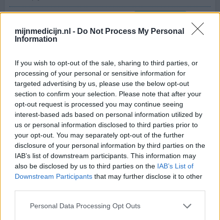
Effectiviteit
Hoeveelheid bijwerkingen
mijnmedicijn.nl -
Do Not Process My Personal
Information
Ik loop al 2 maanden rond met zenuwpijn klachten.
Maand geleden kreeg ik migrafin voorgeschreven (5
If you wish to opt-out of the sale, sharing to third parties, or
daags een zakje), dat werkte goed tegen zenuwpijn. Maar
processing of your personal or sensitive information for
ik kreeg contactexceem aan beide middelvingers. Ik
targeted advertising by us, please use the below opt-out
dacht gewoon vette pech. Mijn linkermiddelvinger kon ik
section to confirm your selection. Please note that after your
niet buigen en de huid was verhard, met bultjes. Nu een
opt-out request is processed you may continue seeing
maand later wilde ik weer die migrafin slikken, maar
[lees
interest-based ads based on personal information utilized by
meer...]
us or personal information disclosed to third parties prior to
your opt-out. You may separately opt-out of the further
disclosure of your personal information by third parties on the
0 reacties
geef mening
IAB’s list of downstream participants. This information may
also be disclosed by us to third parties on the
IAB’s List of
Downstream Participants
that may further disclose it to other
Metoclopramide
third parties.
26-03-2022 | Vrouw | 20
Personal Data Processing Opt Outs
metoclopramide (20mg)
Misselijkheid