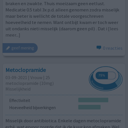
braken en zwakte. Thuis moeizaam geen eetlust.
Medicatie 0.5 tabl 3x p.d. alleen genomen zodra misselijk
maar beter is wellicht de totale voorgeschreven
hoeveelheid te nemen. Want ontbijt kwam er toch weer
uit ondanks nieti misselijk (daarom geen pil) . Dat i
[lees
meer...]
0 reacties
geef mening
Metoclopramide
03-09-2021 | Vrouw | 25
metoclopramide (10mg)
Misselijkheid
Effectiviteit
Hoeveelheid bijwerkingen
Misselijk door antibiotica. Enkele dagen metoclopramide
erbij, wat ervoor zorgde dat ik de kuur kon afmaken. Wel