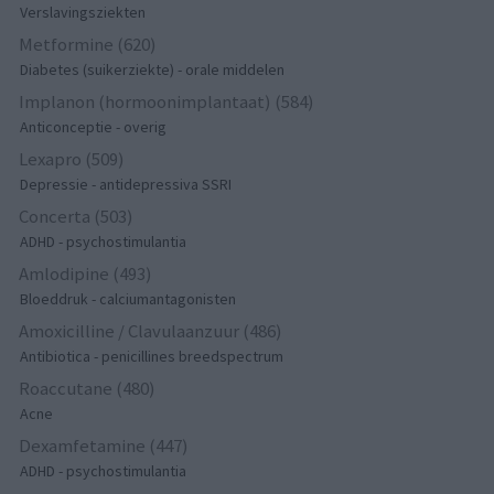
Verslavingsziekten
Metformine (620)
Diabetes (suikerziekte) - orale middelen
Implanon (hormoonimplantaat) (584)
Anticonceptie - overig
Lexapro (509)
Depressie - antidepressiva SSRI
Concerta (503)
ADHD - psychostimulantia
Amlodipine (493)
Bloeddruk - calciumantagonisten
Amoxicilline / Clavulaanzuur (486)
Antibiotica - penicillines breedspectrum
Roaccutane (480)
Acne
Dexamfetamine (447)
ADHD - psychostimulantia