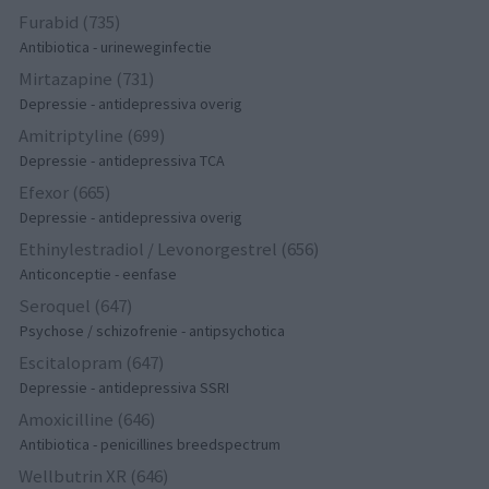
Furabid (735)
Antibiotica - urineweginfectie
Mirtazapine (731)
Depressie - antidepressiva overig
Amitriptyline (699)
Depressie - antidepressiva TCA
Efexor (665)
Depressie - antidepressiva overig
Ethinylestradiol / Levonorgestrel (656)
Anticonceptie - eenfase
Seroquel (647)
Psychose / schizofrenie - antipsychotica
Escitalopram (647)
Depressie - antidepressiva SSRI
Amoxicilline (646)
Antibiotica - penicillines breedspectrum
Wellbutrin XR (646)