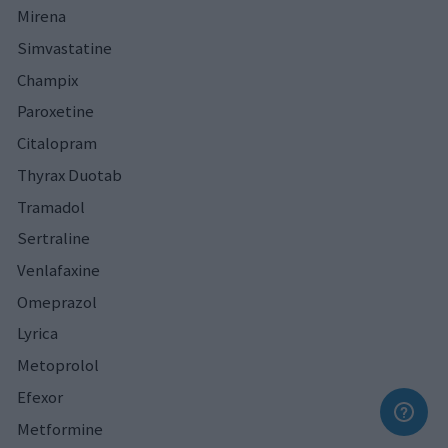
Mirena
Simvastatine
Champix
Paroxetine
Citalopram
Thyrax Duotab
Tramadol
Sertraline
Venlafaxine
Omeprazol
Lyrica
Metoprolol
Efexor
Metformine