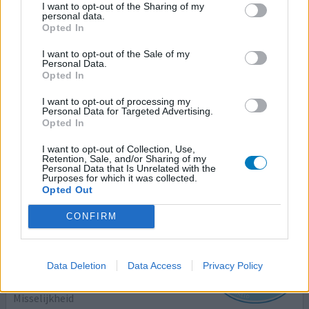
I want to opt-out of the Sharing of my
personal data.
Opted In
Primperan
I want to opt-out of the Sale of my
16-08-2020 | Vrouw | 21
Personal Data.
Opted In
metoclopramide (10mg)
Niet in de lijst
I want to opt-out of processing my
Personal Data for Targeted Advertising.
Effectiviteit
Opted In
Hoeveelheid bijwerkingen
I want to opt-out of Collection, Use,
Retention, Sale, and/or Sharing of my
Personal Data that Is Unrelated with the
Purposes for which it was collected.
Opted Out
0 reacties
geef mening
CONFIRM
Primperan
Data Deletion
Data Access
Privacy Policy
20-11-2019 | Vrouw | 42
metoclopramide (20mg)
Misselijkheid