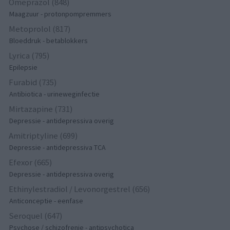
Omeprazol (848)
Maagzuur - protonpompremmers
Metoprolol (817)
Bloeddruk - betablokkers
Lyrica (795)
Epilepsie
Furabid (735)
Antibiotica - urineweginfectie
Mirtazapine (731)
Depressie - antidepressiva overig
Amitriptyline (699)
Depressie - antidepressiva TCA
Efexor (665)
Depressie - antidepressiva overig
Ethinylestradiol / Levonorgestrel (656)
Anticonceptie - eenfase
Seroquel (647)
Psychose / schizofrenie - antipsychotica