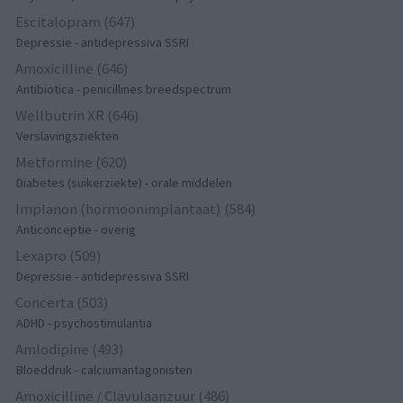
Escitalopram (647)
Depressie - antidepressiva SSRI
Amoxicilline (646)
Antibiotica - penicillines breedspectrum
Wellbutrin XR (646)
Verslavingsziekten
Metformine (620)
Diabetes (suikerziekte) - orale middelen
Implanon (hormoonimplantaat) (584)
Anticonceptie - overig
Lexapro (509)
Depressie - antidepressiva SSRI
Concerta (503)
ADHD - psychostimulantia
Amlodipine (493)
Bloeddruk - calciumantagonisten
Amoxicilline / Clavulaanzuur (486)