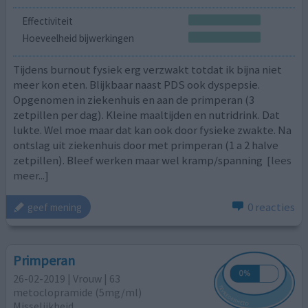
Effectiviteit
Hoeveelheid bijwerkingen
Tijdens burnout fysiek erg verzwakt totdat ik bijna niet
meer kon eten. Blijkbaar naast PDS ook dyspepsie.
Opgenomen in ziekenhuis en aan de primperan (3
zetpillen per dag). Kleine maaltijden en nutridrink. Dat
lukte. Wel moe maar dat kan ook door fysieke zwakte. Na
ontslag uit ziekenhuis door met primperan (1 a 2 halve
zetpillen). Bleef werken maar wel kramp/spanning
[lees
meer...]
0 reacties
geef mening
Primperan
26-02-2019 | Vrouw | 63
metoclopramide (5mg/ml)
Misselijkheid