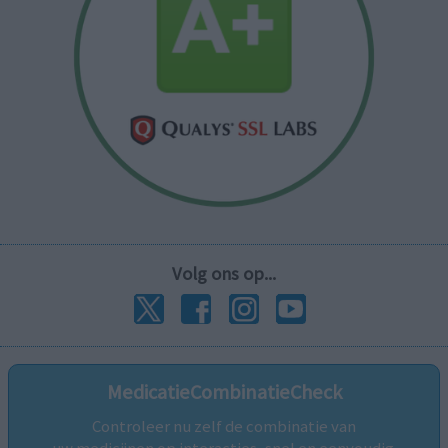
Volg ons op...
MedicatieCombinatieCheck
Controleer nu zelf de combinatie van
uw medicijnen op interacties, snel en eenvoudig.