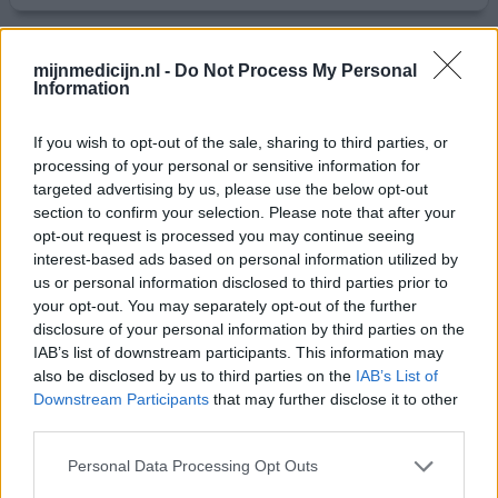
Primperan
mijnmedicijn.nl -
Do Not Process My Personal
Information
10-12-2020 | Vrouw | 28
metoclopramide (10mg)
Misselijkheid
If you wish to opt-out of the sale, sharing to third parties, or
processing of your personal or sensitive information for
Effectiviteit
targeted advertising by us, please use the below opt-out
Hoeveelheid bijwerkingen
section to confirm your selection. Please note that after your
opt-out request is processed you may continue seeing
interest-based ads based on personal information utilized by
Ik heb dit medicijn ene paar keer gekregen. Ik had
us or personal information disclosed to third parties prior to
regelmatig last van overgeven en misselijkheid. Ik kwam
your opt-out. You may separately opt-out of the further
regelmatig op spoed terecht omdat het overgeven zo
disclosure of your personal information by third parties on the
erg was en kreeg een infuus met primeran. De
IAB’s list of downstream participants. This information may
misselijkheid ging over maar mijn hartslag ging omhoog.
also be disclosed by us to third parties on the
IAB’s List of
Deze was in rust zelfs 160 nooit de link gelegd en ook de
Downstream Participants
that may further disclose it to other
dokters niet dat dit de medicatie was. Toen ik op Ibiza
third parties.
zi
[lees meer...]
Personal Data Processing Opt Outs
0 reacties
geef mening