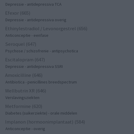
Depressie - antidepressiva TCA
Efexor (665)
Depressie - antidepressiva overig
Ethinylestradiol / Levonorgestrel (656)
Anticonceptie - eenfase
Seroquel (647)
Psychose / schizofrenie - antipsychotica
Escitalopram (647)
Depressie - antidepressiva SSRI
Amoxicilline (646)
Antibiotica - penicillines breedspectrum
Wellbutrin XR (646)
Verslavingsziekten
Metformine (620)
Diabetes (suikerziekte) - orale middelen
Implanon (hormoonimplantaat) (584)
Anticonceptie - overig