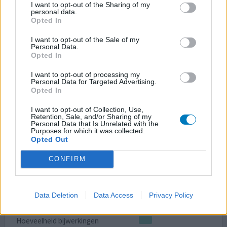
Asacol
I want to opt-out of the Sharing of my
personal data.
26-09-2009 | Vrouw
Opted In
mesalazine
M.Crohn
I want to opt-out of the Sale of my
Personal Data.
Effectiviteit
Opted In
Hoeveelheid bijwerkingen
I want to opt-out of processing my
Personal Data for Targeted Advertising.
Gebruik Asacol al 15 jaar.
Opted In
I want to opt-out of Collection, Use,
0 reacties
geef mening
Retention, Sale, and/or Sharing of my
Personal Data that Is Unrelated with the
Purposes for which it was collected.
Opted Out
Asacol
CONFIRM
24-09-2009 | Man
mesalazine
Crohn
Data Deletion
Data Access
Privacy Policy
Effectiviteit
Hoeveelheid bijwerkingen