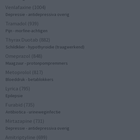
Venlafaxine (1004)
Depressie - antidepressiva overig
Tramadol (939)
Pijn - morfine-achtigen
Thyrax Duotab (882)
Schildklier - hypothyroidie (traagwerkend)
Omeprazol (848)
Maagzuur - protonpompremmers
Metoprolol (817)
Bloeddruk - betablokkers
Lyrica (795)
Epilepsie
Furabid (735)
Antibiotica - urineweginfectie
Mirtazapine (731)
Depressie - antidepressiva overig
Amitriptyline (699)