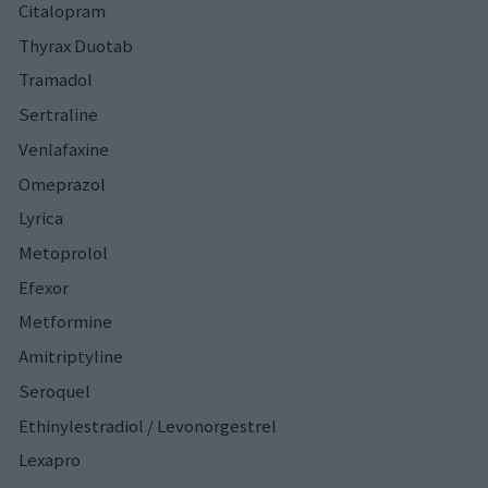
Citalopram
Thyrax Duotab
Tramadol
Sertraline
Venlafaxine
Omeprazol
Lyrica
Metoprolol
Efexor
Metformine
Amitriptyline
Seroquel
Ethinylestradiol / Levonorgestrel
Lexapro