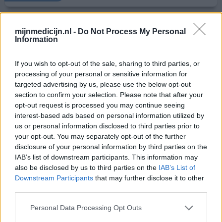
Asacol
mijnmedicijn.nl -
Do Not Process My Personal
Information
12-12-2009 | Vrouw
mesalazine
Crohn
If you wish to opt-out of the sale, sharing to third parties, or
processing of your personal or sensitive information for
Effectiviteit
targeted advertising by us, please use the below opt-out
section to confirm your selection. Please note that after your
Hoeveelheid bijwerkingen
opt-out request is processed you may continue seeing
interest-based ads based on personal information utilized by
Als ik er 's morgens 2 tegelijk van 800 mg inneem, dan
us or personal information disclosed to third parties prior to
werkt het 's avonds niet goed meer, dus neem ik er 1 's
your opt-out. You may separately opt-out of the further
morgens om half 7 en 1 's middags rond half 3. Dan gaat
disclosure of your personal information by third parties on the
het goed. Na 3 dagen ongezond eten en drinken, werken
IAB’s list of downstream participants. This information may
de medicijnen niet meer goed
also be disclosed by us to third parties on the
IAB’s List of
Downstream Participants
that may further disclose it to other
0 reacties
geef mening
third parties.
Personal Data Processing Opt Outs