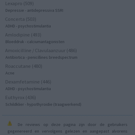
Lexapro (509)
Depressie - antidepressiva SSRI
Concerta (503)
ADHD - psychostimulantia
Amlodipine (493)
Bloeddruk - calciumantagonisten
Amoxicilline / Clavulaanzuur (486)
Antibiotica - penicillines breedspectrum
Roaccutane (480)
Acne
Dexamfetamine (446)
ADHD - psychostimulantia
Euthyrox (436)
Schildklier - hypothyroidie (traagwerkend)
De reviews op deze pagina zijn door de gebruikers
gegenereerd en vervolgens gelezen en aangepast alvorens