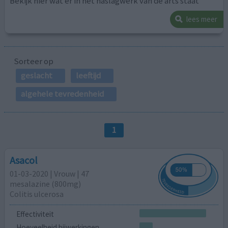
Bekijk hier wat er in het naslagwerk van de arts staat
lees meer
Sorteer op
geslacht
leeftijd
algehele tevredenheid
1
Asacol
01-03-2020 | Vrouw | 47
mesalazine (800mg)
Colitis ulcerosa
Effectiviteit
Hoeveelheid bijwerkingen