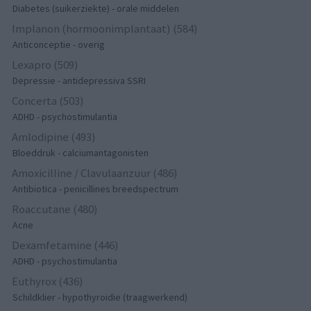
Diabetes (suikerziekte) - orale middelen
Implanon (hormoonimplantaat) (584)
Anticonceptie - overig
Lexapro (509)
Depressie - antidepressiva SSRI
Concerta (503)
ADHD - psychostimulantia
Amlodipine (493)
Bloeddruk - calciumantagonisten
Amoxicilline / Clavulaanzuur (486)
Antibiotica - penicillines breedspectrum
Roaccutane (480)
Acne
Dexamfetamine (446)
ADHD - psychostimulantia
Euthyrox (436)
Schildklier - hypothyroidie (traagwerkend)