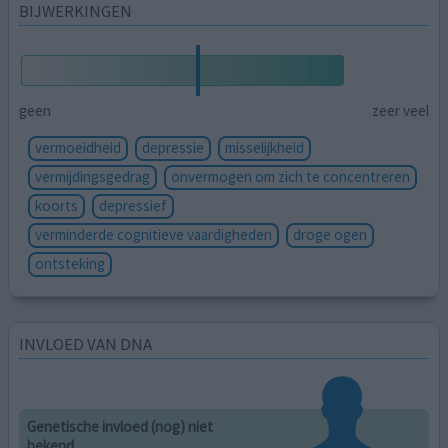
BIJWERKINGEN
geen
zeer veel
vermoeidheid
depressie
misselijkheid
vermijdingsgedrag
onvermogen om zich te concentreren
koorts
depressief
verminderde cognitieve vaardigheden
droge ogen
ontsteking
INVLOED VAN DNA
Genetische invloed (nog) niet
bekend