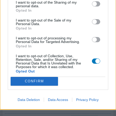
I want to opt-out of the Sharing of my
personal data.
Sulfasalazine
Opted In
14-04-2021 | Man | 61
sulfasalazine (500mg)
I want to opt-out of the Sale of my
Personal Data.
Reumatoïde artritis
Opted In
Effectiviteit
I want to opt-out of processing my
Hoeveelheid bijwerkingen
Personal Data for Targeted Advertising.
Opted In
Slik het al heel lang echter ben er niet echt tevreden
I want to opt-out of Collection, Use,
over.
Retention, Sale, and/or Sharing of my
Personal Data that Is Unrelated with the
Purposes for which it was collected.
0 reacties
geef mening
Opted Out
CONFIRM
Sulfasalazine
06-10-2020 | Vrouw | 72
Data Deletion
Data Access
Privacy Policy
sulfasalazine (500mg)
Artritis