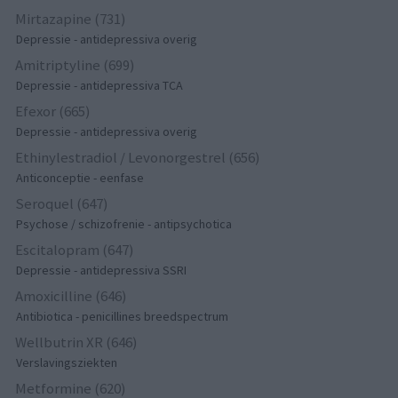
Mirtazapine (731)
Depressie - antidepressiva overig
Amitriptyline (699)
Depressie - antidepressiva TCA
Efexor (665)
Depressie - antidepressiva overig
Ethinylestradiol / Levonorgestrel (656)
Anticonceptie - eenfase
Seroquel (647)
Psychose / schizofrenie - antipsychotica
Escitalopram (647)
Depressie - antidepressiva SSRI
Amoxicilline (646)
Antibiotica - penicillines breedspectrum
Wellbutrin XR (646)
Verslavingsziekten
Metformine (620)