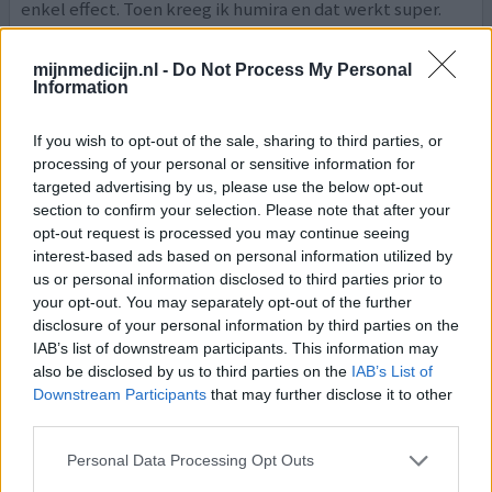
enkel effect. Toen kreeg ik humira en dat werkt super.
0 reacties
geef mening
mijnmedicijn.nl -
Do Not Process My Personal
Information
Sulfasalazine
If you wish to opt-out of the sale, sharing to third parties, or
processing of your personal or sensitive information for
20-12-2021 | Man | 62
targeted advertising by us, please use the below opt-out
sulfasalazine (500mg)
section to confirm your selection. Please note that after your
Reumatoïde artritis
opt-out request is processed you may continue seeing
interest-based ads based on personal information utilized by
Effectiviteit
us or personal information disclosed to third parties prior to
Hoeveelheid bijwerkingen
your opt-out. You may separately opt-out of the further
disclosure of your personal information by third parties on the
De rituximab infusen geven het beste resultaat na
IAB’s list of downstream participants. This information may
jarenlange enstige actieve RA. Ik verdraag geen mtx
also be disclosed by us to third parties on the
IAB’s List of
vandaar dit erbij , en prednisolon.
Downstream Participants
that may further disclose it to other
third parties.
0 reacties
geef mening
Personal Data Processing Opt Outs