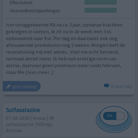
Effectiviteit
Hoeveelheid bijwerkingen
Ivm teruggekeerde RA na ca. 3 jaar, opnieuw klachten
gekregen in voeten, ik zit nu in 3e week met 3 st.
opbouwend naar 4 st. Per dag en daarnaast ook nog
afbouwende prednisolon nog 2 weken. Morgen belt de
reumatoloog mij met advies.. Voel me echt beroerd,
normaal aktief mens. Ik heb ook ernstige vorm van
astma, daarvoor geen prednison meer sinds februari,
maar Me
[lees meer...]
0 reacties
geef mening
Sulfasalazine
07-08-2020 | Vrouw | 48
sulfasalazine (500mg)
Artrose