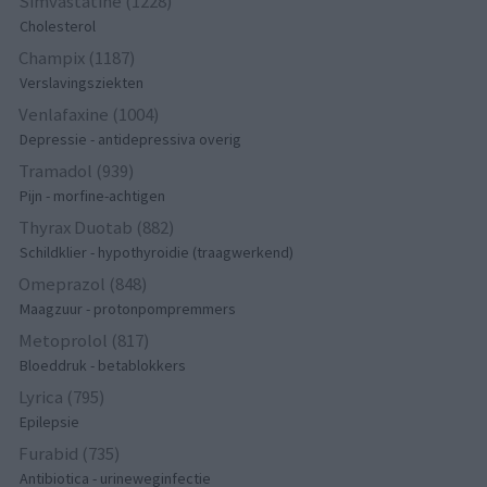
Simvastatine (1228)
Cholesterol
Champix (1187)
Verslavingsziekten
Venlafaxine (1004)
Depressie - antidepressiva overig
Tramadol (939)
Pijn - morfine-achtigen
Thyrax Duotab (882)
Schildklier - hypothyroidie (traagwerkend)
Omeprazol (848)
Maagzuur - protonpompremmers
Metoprolol (817)
Bloeddruk - betablokkers
Lyrica (795)
Epilepsie
Furabid (735)
Antibiotica - urineweginfectie