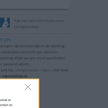
Kijk hier voor informatie over
zwangerschap.
T OP!
aringen zijn persoonlijk en de werking
 medicijnen verschilt per persoon.
dpleeg altijd uw arts en/of apotheker
r passend advies.
 ook bij «
veelgestelde vragen
» het doel
n
mijnmedicijn.nl
.
sonal or
ection to