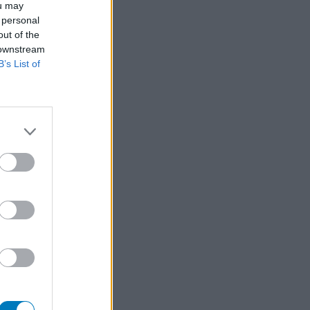
ou may
 personal
out of the
 downstream
B’s List of