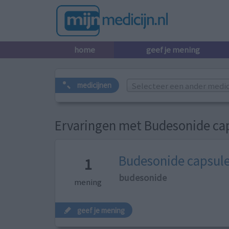
home
geef je mening
Selecteer een ander medicij
medicijnen
Ervaringen met Budesonide ca
Budesonide capsul
1
budesonide
mening
geef je mening