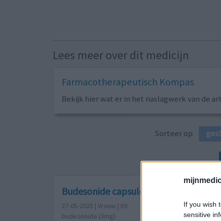
Lees meer over dit medicijn
Farmacotherapeutisch Kompas
Bekijk hier wat er in het naslagwerk van de ar
Sorteer op
ges
mijnmedici
Budesonide capsules
If you wish 
27-05-2025 | Vrouw | 69
sensitive in
budesonide (3mg)