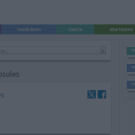
medicijnen
ziekte
dna testen
m
n...
w
psules
n
es