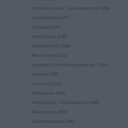
Ethinylestradiol / Levonorgestrel (656)
-
Escitalopram (647)
-
Seroquel (647)
-
Amoxicilline (646)
-
Wellbutrin XR (646)
-
Metformine (620)
-
Implanon (hormoonimplantaat) (584)
-
Lexapro (509)
-
Concerta (503)
-
Amlodipine (493)
-
Amoxicilline / Clavulaanzuur (486)
-
Roaccutane (480)
-
Dexamfetamine (446)
-