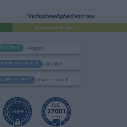
Medicatieveiligheid voor jou
over mijnmedicijn.nl
ijn account
inloggen
achtwoord vergeten?
klik hier!
og geen account?
maak er nu één!