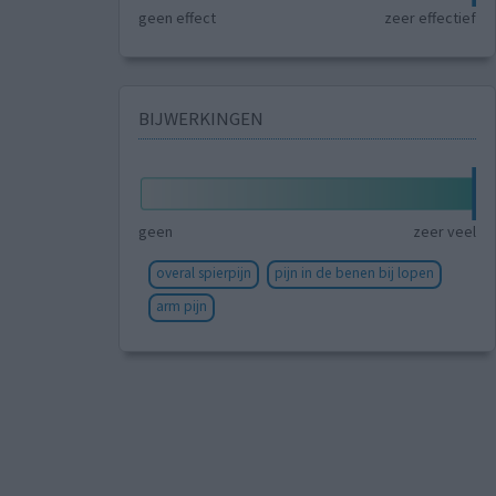
geen effect
zeer effectief
BIJWERKINGEN
geen
zeer veel
overal spierpijn
pijn in de benen bij lopen
arm pijn