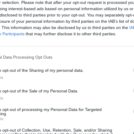
r selection. Please note that after your opt-out request is processed y
eing interest-based ads based on personal information utilized by us or
disclosed to third parties prior to your opt-out. You may separately opt-
kregen voor
Effectiviteit
losure of your personal information by third parties on the IAB’s list of
kon ik bijna
Hoeveelheid bijwerkingen
. This information may also be disclosed by us to third parties on the
IA
 Gestopt
Participants
that may further disclose it to other third parties.
Bijwerkingen
Weet iemand
overal spierpijn
arm pijn
pijn in de benen bij lopen
l Data Processing Opt Outs
0 reacties
o opt-out of the Sharing of my personal data.
In
1
o opt-out of the Sale of my Personal Data.
In
to opt-out of processing my Personal Data for Targeted
ing.
Anticonceptie - overig
In
Depressie - antidepressiva SSRI
o opt-out of Collection, Use, Retention, Sale, and/or Sharing