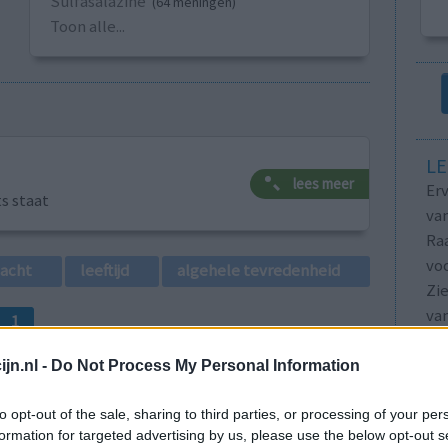
Sulfasalazine
(64 meningen)
Toon alle...
LE
lees meer
Erv
ts staat
van
Raa
voo
lacht
leeftijd
algehele tevredenheid
Zie
va
1
jn.nl -
Do Not Process My Personal Information
to opt-out of the sale, sharing to third parties, or processing of your per
formation for targeted advertising by us, please use the below opt-out s