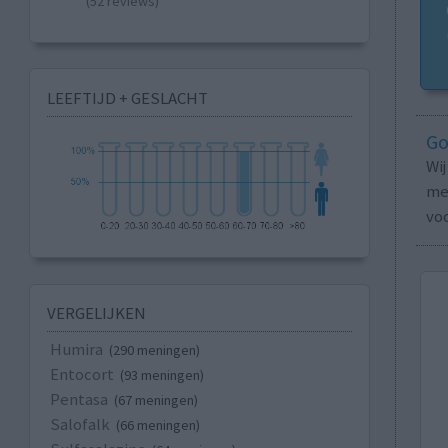
(52 reviews)
LEEFTIJD + GESLACHT
Go
Wi
med
vo
VERGELIJKEN
Humira
(290 meningen)
Entocort
(93 meningen)
Pentasa
(67 meningen)
Salofalk
(66 meningen)