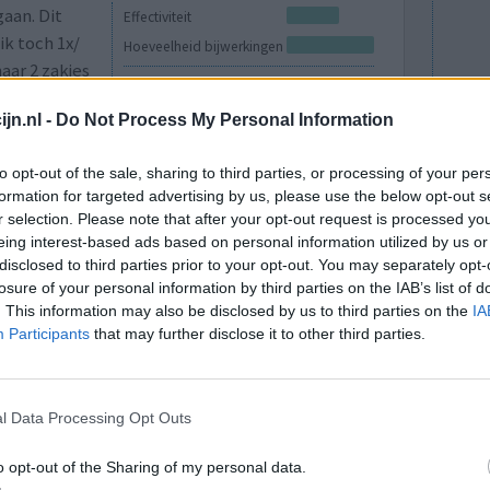
gaan. Dit
Effectiviteit
ik toch 1x/
Hoeveelheid bijwerkingen
aar 2 zakjes
Bijwerkingen
4 zakjes
buikpijn
opgeblazen buik
jn.nl -
Do Not Process My Personal Information
 dag erop 6
buikkrampen
n kwam er
to opt-out of the sale, sharing to third parties, or processing of your per
meer...]
formation for targeted advertising by us, please use the below opt-out s
r selection. Please note that after your opt-out request is processed y
0 reacties
eing interest-based ads based on personal information utilized by us or
disclosed to third parties prior to your opt-out. You may separately opt-
losure of your personal information by third parties on the IAB’s list of
. This information may also be disclosed by us to third parties on the
IA
Participants
that may further disclose it to other third parties.
l Data Processing Opt Outs
een paar
Effectiviteit
o opt-out of the Sharing of my personal data.
pt. Heb nu
Hoeveelheid bijwerkingen