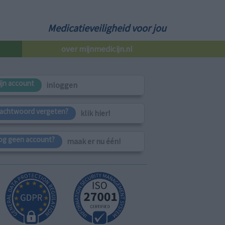
Medicatieveiligheid voor jou
over mijnmedicijn.nl
ijn account
inloggen
achtwoord vergeten?
klik hier!
og geen account?
maak er nu één!