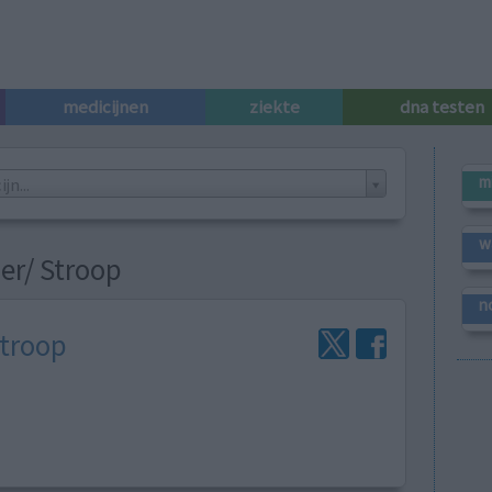
medicijnen
ziekte
dna testen
m
n...
w
er/ Stroop
n
Stroop