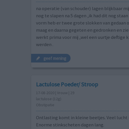
na operatie (van schouder) lagen blijkbaar m
nog te slapen na 5 dagen ,ik had dit nog staan
vorm heb er twee grote slokken van gedaan 
maag en daarna gegeten en gedronken en ziet !!
werkt prima voor mij ,wel een uurtje deftig
werden .
geef mening
Lactulose Poeder/ Stroop
17-08-2020 | Vrouw | 29
lactulose (12g)
Obstipatie
Ontlasting komt in kleine beetjes. Veel lucht
Enorme stinkscheten dagen lang.