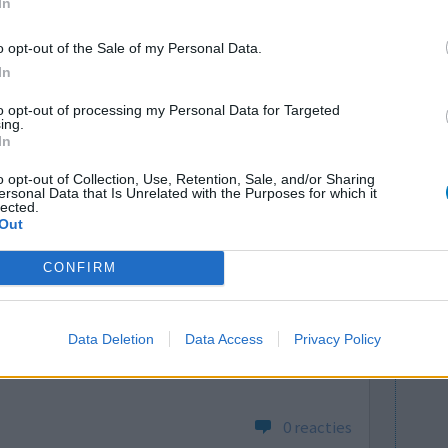
In
buik/ darm
Bijwerkingen
s
o opt-out of the Sale of my Personal Data.
darmkrampen
buikkrampen
In
to opt-out of processing my Personal Data for Targeted
0 reacties
ing.
In
o opt-out of Collection, Use, Retention, Sale, and/or Sharing
ersonal Data that Is Unrelated with the Purposes for which it
lected.
Out
CONFIRM
stopping
Effectiviteit
Data Deletion
Data Access
Privacy Policy
roduct
Hoeveelheid bijwerkingen
0 reacties