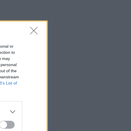
sonal or
ection to
ou may
 personal
out of the
 downstream
B’s List of