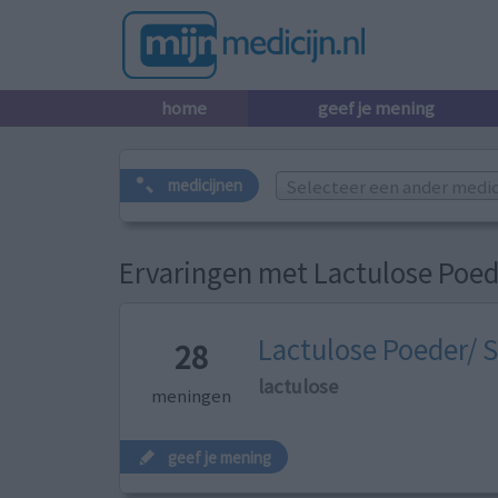
home
geef je mening
Selecteer een ander medicij
medicijnen
Ervaringen met Lactulose Poed
Lactulose Poeder/ 
28
lactulose
meningen
geef je mening