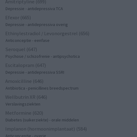
Amitriptyline (699)
Depressie - antidepressiva TCA
Efexor (665)
Depressie - antidepressiva overig
Ethinylestradiol / Levonorgestrel (656)
Anticonceptie - eenfase
Seroquel (647)
Psychose / schizofrenie - antipsychotica
Escitalopram (647)
Depressie - antidepressiva SSRI
Amoxicilline (646)
Antibiotica - penicillines breedspectrum
Wellbutrin XR (646)
Verslavingsziekten
Metformine (620)
Diabetes (suikerziekte) - orale middelen
Implanon (hormoonimplantaat) (584)
Anticonceptie - overig