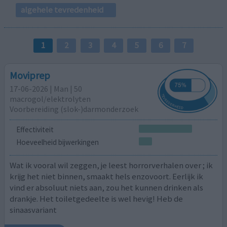
algehele tevredenheid
1
2
3
4
5
6
7
Moviprep
17-06-2026 | Man | 50
macrogol/elektrolyten
Voorbereiding (slok-)darmonderzoek
Effectiviteit
Hoeveelheid bijwerkingen
Wat ik vooral wil zeggen, je leest horrorverhalen over ; ik
krijg het niet binnen, smaakt hels enzovoort. Eerlijk ik
vind er absoluut niets aan, zou het kunnen drinken als
drankje. Het toiletgedeelte is wel hevig! Heb de
sinaasvariant