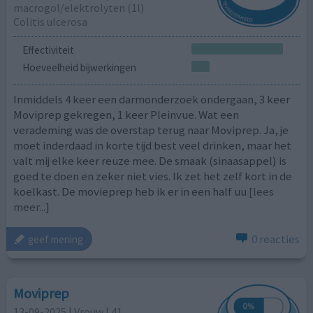
macrogol/elektrolyten (1l)
Colitis ulcerosa
Effectiviteit
Hoeveelheid bijwerkingen
Inmiddels 4 keer een darmonderzoek ondergaan, 3 keer
Moviprep gekregen, 1 keer Pleinvue. Wat een
verademing was de overstap terug naar Moviprep. Ja, je
moet inderdaad in korte tijd best veel drinken, maar het
valt mij elke keer reuze mee. De smaak (sinaasappel) is
goed te doen en zeker niet vies. Ik zet het zelf kort in de
koelkast. De movieprep heb ik er in een half uu
[lees
meer...]
0 reacties
geef mening
Moviprep
13-09-2025 | Vrouw | 41