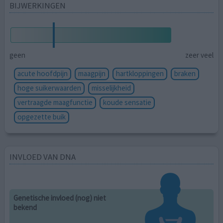
BIJWERKINGEN
geen
zeer veel
acute hoofdpijn
maagpijn
hartkloppingen
braken
hoge suikerwaarden
misselijkheid
vertraagde maagfunctie
koude sensatie
opgezette buik
INVLOED VAN DNA
Genetische invloed (nog) niet
bekend