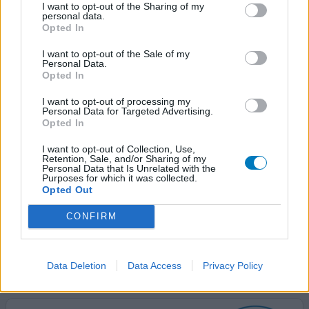
I want to opt-out of the Sharing of my
0 reacties
geef mening
personal data.
Opted In
I want to opt-out of the Sale of my
Moviprep
Personal Data.
Opted In
02-04-2024 | Man | 48
macrogol/elektrolyten (3350)
I want to opt-out of processing my
PDS (prikkelbare darmsyndroom)
Personal Data for Targeted Advertising.
Opted In
Effectiviteit
I want to opt-out of Collection, Use,
Hoeveelheid bijwerkingen
Retention, Sale, and/or Sharing of my
Personal Data that Is Unrelated with the
Purposes for which it was collected.
Het is absoluut niet lekker om te drinken maar bij mij
Opted Out
werkte het supersnel zonder krampen of opgeblazen
gevoel. Al na 2 glazen van 0.25 ltr eerste toiletbezoek. Al
CONFIRM
met al was ik na iets meer dan een uur helemaal leeg.
0 reacties
geef mening
Data Deletion
Data Access
Privacy Policy