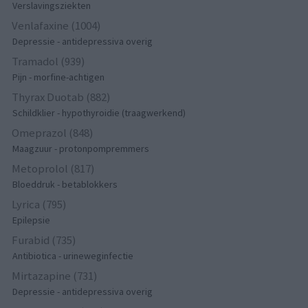
Verslavingsziekten
Venlafaxine (1004)
Depressie - antidepressiva overig
Tramadol (939)
Pijn - morfine-achtigen
Thyrax Duotab (882)
Schildklier - hypothyroidie (traagwerkend)
Omeprazol (848)
Maagzuur - protonpompremmers
Metoprolol (817)
Bloeddruk - betablokkers
Lyrica (795)
Epilepsie
Furabid (735)
Antibiotica - urineweginfectie
Mirtazapine (731)
Depressie - antidepressiva overig