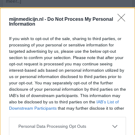
meer...]
0 reacties
geef mening
mijnmedicijn.nl -
Do Not Process My Personal
Information
Moviprep
If you wish to opt-out of the sale, sharing to third parties, or
processing of your personal or sensitive information for
24-04-2024 | Man | 42
targeted advertising by us, please use the below opt-out
macrogol/elektrolyten (1)
section to confirm your selection. Please note that after your
Voorbereiding (slok-)darmonderzoek
opt-out request is processed you may continue seeing
Effectiviteit
interest-based ads based on personal information utilized by
us or personal information disclosed to third parties prior to
Hoeveelheid bijwerkingen
your opt-out. You may separately opt-out of the further
disclosure of your personal information by third parties on the
Helemaal niet lekker 🤮 hoe krijg een mens zo iets
IAB’s list of downstream participants. This information may
binnen. Met heel veel moeite 2 liter opgedronken en ik
also be disclosed by us to third parties on the
IAB’s List of
hoor enkel mijn darm brubbelen geen toilet geen hulp
Downstream Participants
that may further disclose it to other
om naar wc gaan. Wel opgezwollen buik en goesting om
third parties.
te overgeven en duizelig en suf. Slapen lukt zeker niet.
Eerste keer en de laatste keer.
Personal Data Processing Opt Outs