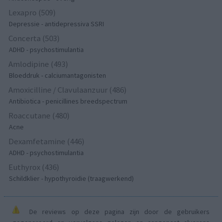
Lexapro (509)
Depressie - antidepressiva SSRI
Concerta (503)
ADHD - psychostimulantia
Amlodipine (493)
Bloeddruk - calciumantagonisten
Amoxicilline / Clavulaanzuur (486)
Antibiotica - penicillines breedspectrum
Roaccutane (480)
Acne
Dexamfetamine (446)
ADHD - psychostimulantia
Euthyrox (436)
Schildklier - hypothyroidie (traagwerkend)
De reviews op deze pagina zijn door de gebruikers