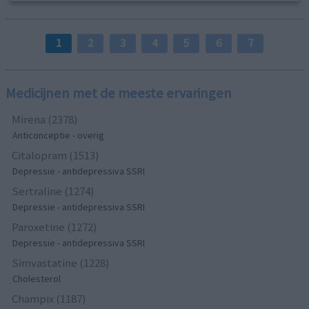
1
2
3
4
5
6
7
Medicijnen met de meeste ervaringen
Mirena (2378)
Anticonceptie - overig
Citalopram (1513)
Depressie - antidepressiva SSRI
Sertraline (1274)
Depressie - antidepressiva SSRI
Paroxetine (1272)
Depressie - antidepressiva SSRI
Simvastatine (1228)
Cholesterol
Champix (1187)