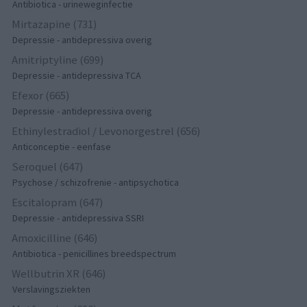
Antibiotica - urineweginfectie
Mirtazapine (731)
Depressie - antidepressiva overig
Amitriptyline (699)
Depressie - antidepressiva TCA
Efexor (665)
Depressie - antidepressiva overig
Ethinylestradiol / Levonorgestrel (656)
Anticonceptie - eenfase
Seroquel (647)
Psychose / schizofrenie - antipsychotica
Escitalopram (647)
Depressie - antidepressiva SSRI
Amoxicilline (646)
Antibiotica - penicillines breedspectrum
Wellbutrin XR (646)
Verslavingsziekten