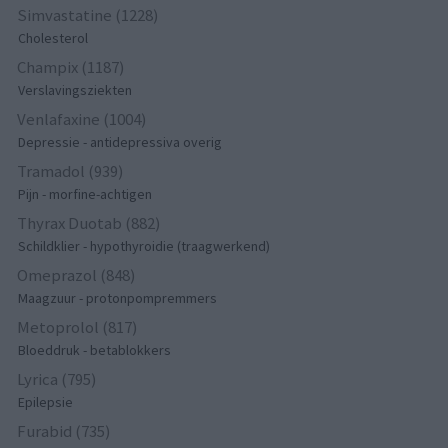
Simvastatine (1228)
Cholesterol
Champix (1187)
Verslavingsziekten
Venlafaxine (1004)
Depressie - antidepressiva overig
Tramadol (939)
Pijn - morfine-achtigen
Thyrax Duotab (882)
Schildklier - hypothyroidie (traagwerkend)
Omeprazol (848)
Maagzuur - protonpompremmers
Metoprolol (817)
Bloeddruk - betablokkers
Lyrica (795)
Epilepsie
Furabid (735)