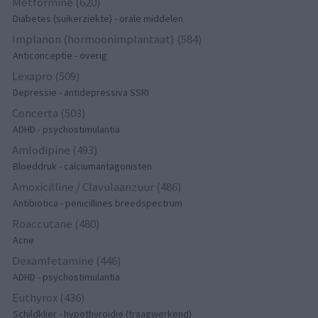
Metformine (620)
Diabetes (suikerziekte) - orale middelen
Implanon (hormoonimplantaat) (584)
Anticonceptie - overig
Lexapro (509)
Depressie - antidepressiva SSRI
Concerta (503)
ADHD - psychostimulantia
Amlodipine (493)
Bloeddruk - calciumantagonisten
Amoxicilline / Clavulaanzuur (486)
Antibiotica - penicillines breedspectrum
Roaccutane (480)
Acne
Dexamfetamine (446)
ADHD - psychostimulantia
Euthyrox (436)
Schildklier - hypothyroidie (traagwerkend)