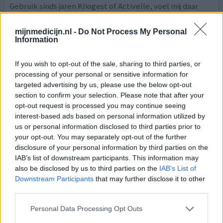
Gebruik sinds jaren Kliogest of Activelle, voel mij daar
super goed mee, iedere dag 1 pil 's morgens bij ontbijt.
Dokters keuren dit af en zien niet in wat dit zo goed kan
mijnmedicijn.nl -
Do Not Process My Personal
doen aan ons vrouwelijk lichaam!! Wij hebben
Information
supplement van hormonen nodig.
If you wish to opt-out of the sale, sharing to third parties, or
0 reacties
geef mening
processing of your personal or sensitive information for
targeted advertising by us, please use the below opt-out
section to confirm your selection. Please note that after your
opt-out request is processed you may continue seeing
Activelle
interest-based ads based on personal information utilized by
21-02-2011 | Vrouw | 48
us or personal information disclosed to third parties prior to
estradiol / norethisteron continu
your opt-out. You may separately opt-out of the further
Botontkalking en overgangsklachten
disclosure of your personal information by third parties on the
IAB’s list of downstream participants. This information may
Effectiviteit
also be disclosed by us to third parties on the
IAB’s List of
Hoeveelheid bijwerkingen
Downstream Participants
that may further disclose it to other
third parties.
Het middel werkt perfect tegen alle overgangsklachten
Personal Data Processing Opt Outs
alleen heb ik sinds het gebruik veel migriane en last van
vocht in de onderbenen. Ook ben ik zwaarder geworden