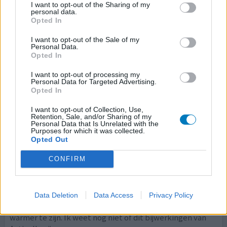
I want to opt-out of the Sharing of my
door Activelle. Na een stop van 4 maanden viel ik meteen
personal data.
3 kg af. Het middel is en blijft gevaarlijk bij langdurig
Opted In
gebruik.
I want to opt-out of the Sale of my
Personal Data.
0 reacties
geef mening
Opted In
I want to opt-out of processing my
Personal Data for Targeted Advertising.
Opted In
Activelle
17-05-2010 | Vrouw
I want to opt-out of Collection, Use,
Retention, Sale, and/or Sharing of my
estradiol / norethisteron continu
Personal Data that Is Unrelated with the
Opvliegers overgang
Purposes for which it was collected.
Opted Out
Effectiviteit
CONFIRM
Hoeveelheid bijwerkingen
het lijkt of ik wat sipper wordt (depressief vind ik een
groot woord), en ik slaap vaak niet goed. Ik heb geen
Data Deletion
Data Access
Privacy Policy
opvliegers maar lijk 's nachts gewoon een paar graden
warmer te zijn. Ik weet nog niet of dit bijwerkingen van