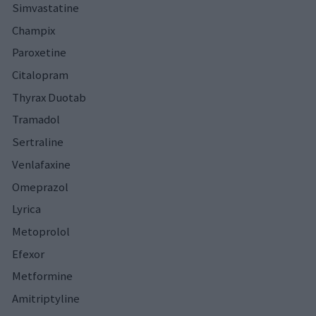
Simvastatine
Champix
Paroxetine
Citalopram
Thyrax Duotab
Tramadol
Sertraline
Venlafaxine
Omeprazol
Lyrica
Metoprolol
Efexor
Metformine
Amitriptyline