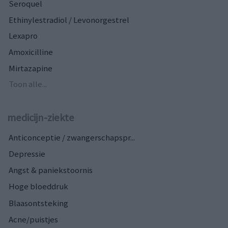
Seroquel
Ethinylestradiol / Levonorgestrel
Lexapro
Amoxicilline
Mirtazapine
Toon alle...
medicijn-ziekte
Anticonceptie / zwangerschapspr...
Depressie
Angst & paniekstoornis
Hoge bloeddruk
Blaasontsteking
Acne/puistjes