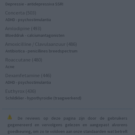
Depressie - antidepressiva SSRI
Concerta (503)
ADHD - psychostimulantia
Amlodipine (493)
Bloeddruk - calciumantagonisten
Amoxicilline / Clavulaanzuur (486)
Antibiotica - penicillines breedspectrum
Roaccutane (480)
Acne
Dexamfetamine (446)
ADHD - psychostimulantia
Euthyrox (436)
Schildklier - hypothyroidie (traagwerkend)
De reviews op deze pagina zijn door de gebruikers
gegenereerd en vervolgens gelezen en aangepast alvorens
goedkeuring, om zo te voldoen aan onze standaarden wat betreft