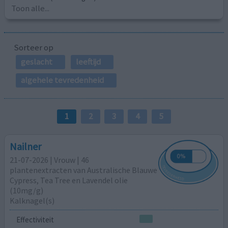
Toon alle...
Sorteer op
geslacht
leeftijd
algehele tevredenheid
1
2
3
4
5
Nailner
21-07-2026 | Vrouw | 46
plantenextracten van Australische Blauwe
Cypress, Tea Tree en Lavendel olie
(10mg/g)
Kalknagel(s)
Effectiviteit