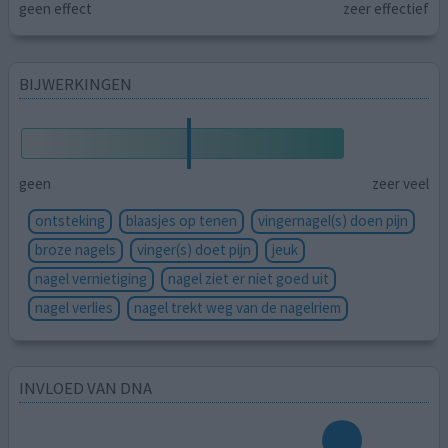
geen effect
zeer effectief
BIJWERKINGEN
geen
zeer veel
ontsteking
blaasjes op tenen
vingernagel(s) doen pijn
broze nagels
vinger(s) doet pijn
jeuk
nagel vernietiging
nagel ziet er niet goed uit
nagel verlies
nagel trekt weg van de nagelriem
INVLOED VAN DNA