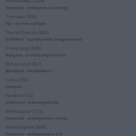
Venlafaxine (1004)
Depressie - antidepressiva overig
Tramadol (939)
Pijn - morfine-achtigen
Thyrax Duotab (882)
Schildklier - hypothyroidie (traagwerkend)
Omeprazol (848)
Maagzuur - protonpompremmers
Metoprolol (817)
Bloeddruk - betablokkers
Lyrica (795)
Epilepsie
Furabid (735)
Antibiotica - urineweginfectie
Mirtazapine (731)
Depressie - antidepressiva overig
Amitriptyline (699)
Depressie - antidepressiva TCA