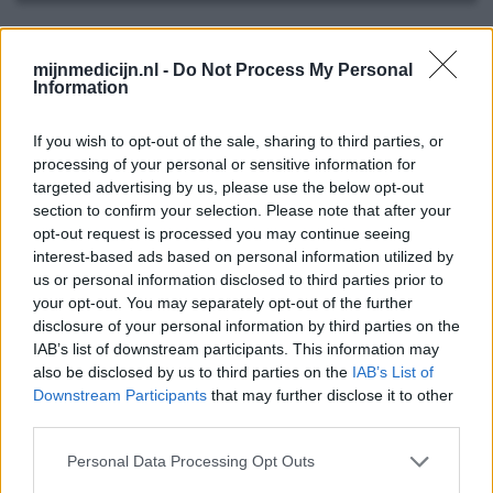
Nailner
mijnmedicijn.nl -
Do Not Process My Personal
02-12-2025 | Vrouw | 47
Information
plantenextracten van Australische Blauwe
Cypress, Tea Tree en Lavendel olie
If you wish to opt-out of the sale, sharing to third parties, or
(10mg/g)
processing of your personal or sensitive information for
Kalknagel(s)
targeted advertising by us, please use the below opt-out
section to confirm your selection. Please note that after your
Effectiviteit
opt-out request is processed you may continue seeing
Hoeveelheid bijwerkingen
interest-based ads based on personal information utilized by
Bijwerkingen
us or personal information disclosed to third parties prior to
vinger(s) doet pijn
huidinfectie
jeuk
your opt-out. You may separately opt-out of the further
disclosure of your personal information by third parties on the
vinger(s) worden rood
IAB’s list of downstream participants. This information may
also be disclosed by us to third parties on the
IAB’s List of
Na gebruik van 2 weken kreeg ik kleine wondjes rond de
Downstream Participants
that may further disclose it to other
nagel, nattende en zeer rode huid. Meteen gestopt met
third parties.
gebruik. Na een paar dagen kreeg ik ondraaglijke jeuk en
tegelijkertijd zeer pijnlijk. De jeuk was vooral 's nachts
Personal Data Processing Opt Outs
vreselijk. Omdat de vloeistof ook gedeeltelijk op de huid