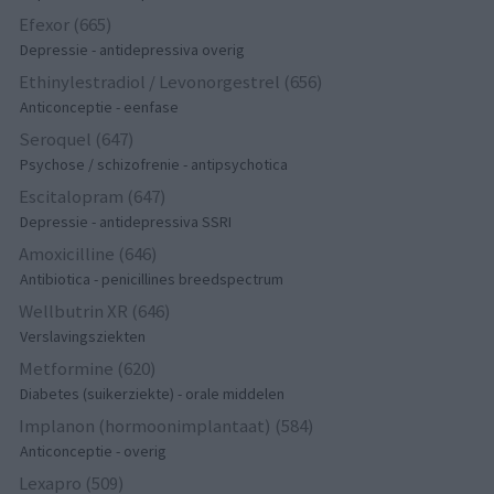
Efexor (665)
Depressie - antidepressiva overig
Ethinylestradiol / Levonorgestrel (656)
Anticonceptie - eenfase
Seroquel (647)
Psychose / schizofrenie - antipsychotica
Escitalopram (647)
Depressie - antidepressiva SSRI
Amoxicilline (646)
Antibiotica - penicillines breedspectrum
Wellbutrin XR (646)
Verslavingsziekten
Metformine (620)
Diabetes (suikerziekte) - orale middelen
Implanon (hormoonimplantaat) (584)
Anticonceptie - overig
Lexapro (509)