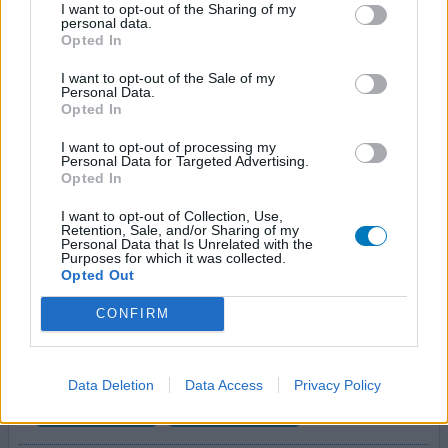
I want to opt-out of the Sharing of my
komt, vreet het de huid weg. De bovenste laag van de
personal data.
huid is gewoon weg met als gevolg natte
[lees meer...]
Opted In
I want to opt-out of the Sale of my
0 reacties
geef mening
Personal Data.
Opted In
I want to opt-out of processing my
Nailner
Personal Data for Targeted Advertising.
Opted In
08-09-2025 | Vrouw | 59
plantenextracten van Australische Blauwe
I want to opt-out of Collection, Use,
Cypress, Tea Tree en Lavendel olie
Retention, Sale, and/or Sharing of my
Personal Data that Is Unrelated with the
(10mg/g)
Purposes for which it was collected.
Kalknagel(s)
Opted Out
Effectiviteit
CONFIRM
Hoeveelheid bijwerkingen
Bijwerkingen
kleine jeukende blaren in één gebied
allergische reactie
Data Deletion
Data Access
Privacy Policy
blaasjes op tenen
bacteriële infecties