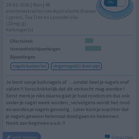
24-02-2026 | Man | 46
plantenextracten van Australische Blauwe
Cypress, Tea Tree en Lavendel olie
(10mg/g)
Kalknagel(s)
Effectiviteit
Hoeveelheid bijwerkingen
Bijwerkingen
nagels komen los
vingernagel(s) doen pijn
Je bent van je kalknagels af … omdat heel je nagels eraf
vallen !! Verschrikkelijk dat dit verkocht mag worden !
Eerst merk je niks daarna gaat je huid rondom en dus ook
onder je nagel week worden , vervolgens wordt het rood
en worden je nagels gevoelig .. Later kom je erachter dat
je nagels gewoon helemaal dood gaan en loskomen .
Nooit aan beginnen a.u.b. !!
0 reacties
geef mening