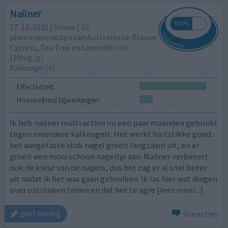
Nailner
27-12-2025 | Vrouw | 32
plantenextracten van Australische Blauwe
Cypress, Tea Tree en Lavendel olie
(10mg/g)
Kalknagel(s)
Effectiviteit
Hoeveelheid bijwerkingen
Ik heb nailner multi action nu een paar maanden gebruikt
tegen meerdere kalknagels. Het werkt hartstikke goed:
het aangetaste stuk nagel groeit langzaam uit, en er
groeit een mooi schoon nageltje aan. Nailner verbetert
ook de kleur van de nagels, dus het zag er al snel beter
uit nadat ik het was gaan gebruiken. Ik las hier wat dingen
over ontstoken tenen en dat het te agre
[lees meer...]
0 reacties
geef mening