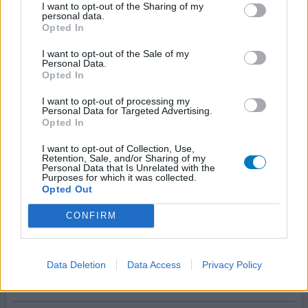
I want to opt-out of the Sharing of my
personal data.
Sinds 2,5 jaar spuit ik 3x per week Copaxone. Erg wennen
Opted In
in het begin. De injecties zijn niet echt prettig. Pijnlijke
jeukende harde schijven die soms wel 2 weken voelbaar
I want to opt-out of the Sale of my
blijven. In benen injecteren of in je bil is helemaal
Personal Data.
Opted In
onprettig met als resultaat blauwe plekken dus dat doe
ik niet meer. Het went allemaal wel alleen moet ik vaak
I want to opt-out of processing my
zoeken naar een plaats om te injectere
[lees meer...]
Personal Data for Targeted Advertising.
Opted In
0 reacties
geef mening
I want to opt-out of Collection, Use,
Retention, Sale, and/or Sharing of my
Personal Data that Is Unrelated with the
Purposes for which it was collected.
Opted Out
Copaxone
05-12-2018 | Man | 23
CONFIRM
glatirameer (40mg/ml)
MS (multiple sclerose)
Data Deletion
Data Access
Privacy Policy
Effectiviteit
Hoeveelheid bijwerkingen