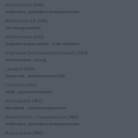
Amoxicilline (646)
Antibiotica - penicillines breedspectrum
Wellbutrin XR (646)
Verslavingsziekten
Metformine (620)
Diabetes (suikerziekte) - orale middelen
Implanon (hormoonimplantaat) (584)
Anticonceptie - overig
Lexapro (509)
Depressie - antidepressiva SSRI
Concerta (503)
ADHD - psychostimulantia
Amlodipine (493)
Bloeddruk - calciumantagonisten
Amoxicilline / Clavulaanzuur (486)
Antibiotica - penicillines breedspectrum
Roaccutane (480)