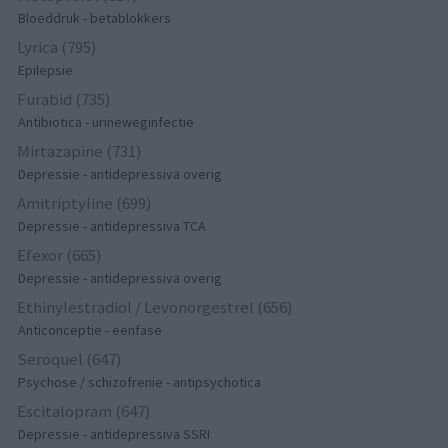
Bloeddruk - betablokkers
Lyrica (795)
Epilepsie
Furabid (735)
Antibiotica - urineweginfectie
Mirtazapine (731)
Depressie - antidepressiva overig
Amitriptyline (699)
Depressie - antidepressiva TCA
Efexor (665)
Depressie - antidepressiva overig
Ethinylestradiol / Levonorgestrel (656)
Anticonceptie - eenfase
Seroquel (647)
Psychose / schizofrenie - antipsychotica
Escitalopram (647)
Depressie - antidepressiva SSRI