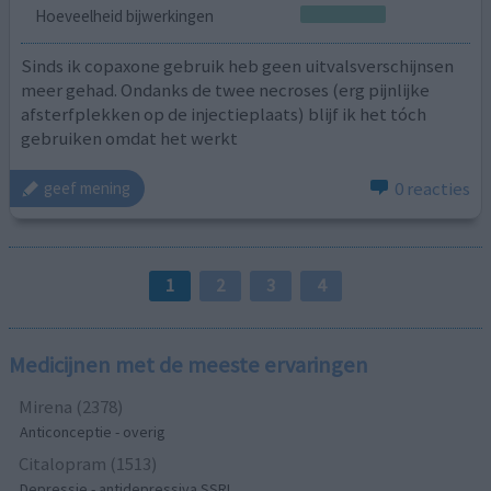
Hoeveelheid bijwerkingen
Sinds ik copaxone gebruik heb geen uitvalsverschijnsen
meer gehad. Ondanks de twee necroses (erg pijnlijke
afsterfplekken op de injectieplaats) blijf ik het tóch
gebruiken omdat het werkt
0 reacties
geef mening
1
2
3
4
Medicijnen met de meeste ervaringen
Mirena (2378)
Anticonceptie - overig
Citalopram (1513)
Depressie - antidepressiva SSRI