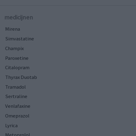
medicijnen
Mirena
Simvastatine
Champix
Paroxetine
Citalopram
Thyrax Duotab
Tramadol
Sertraline
Venlafaxine
Omeprazol
Lyrica
Metoprolol