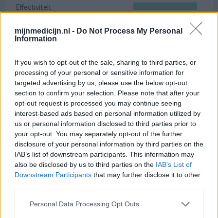
Effectiviteit
Hoeveelheid bijwerkingen
mijnmedicijn.nl -
Do Not Process My Personal
Information
12,5 jaar Copaxone gebruikt.Zeer tevreden,sinds een half
jaar de vervanger gekregen glatirameeracetaat
Mylan.Mijn vermoeidheidsklachten nemen weer toe.Ben
If you wish to opt-out of the sale, sharing to third parties, or
processing of your personal or sensitive information for
lusteloos en alles kost weer meer energie.Ben ik de
targeted advertising by us, please use the below opt-out
enigste die deze klachten heeft?
section to confirm your selection. Please note that after your
opt-out request is processed you may continue seeing
0 reacties
geef mening
interest-based ads based on personal information utilized by
us or personal information disclosed to third parties prior to
your opt-out. You may separately opt-out of the further
Copaxone
disclosure of your personal information by third parties on the
IAB’s list of downstream participants. This information may
14-02-2019 | Vrouw | 47
also be disclosed by us to third parties on the
IAB’s List of
glatirameer (40mg/ml)
Downstream Participants
that may further disclose it to other
MS (multiple sclerose)
third parties.
Effectiviteit
Personal Data Processing Opt Outs
Hoeveelheid bijwerkingen