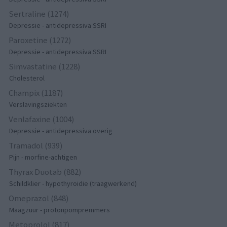
Sertraline (1274)
Depressie - antidepressiva SSRI
Paroxetine (1272)
Depressie - antidepressiva SSRI
Simvastatine (1228)
Cholesterol
Champix (1187)
Verslavingsziekten
Venlafaxine (1004)
Depressie - antidepressiva overig
Tramadol (939)
Pijn - morfine-achtigen
Thyrax Duotab (882)
Schildklier - hypothyroidie (traagwerkend)
Omeprazol (848)
Maagzuur - protonpompremmers
Metoprolol (817)