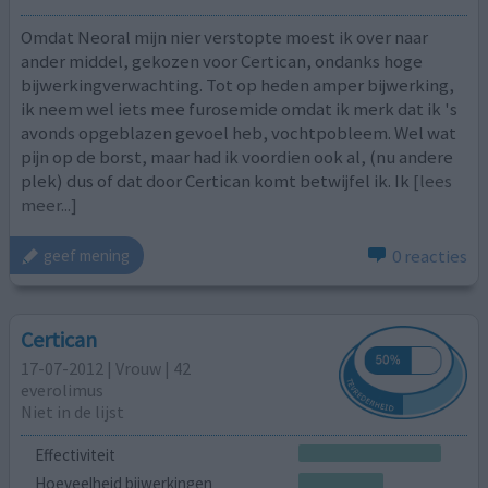
Omdat Neoral mijn nier verstopte moest ik over naar
ander middel, gekozen voor Certican, ondanks hoge
bijwerkingverwachting. Tot op heden amper bijwerking,
ik neem wel iets mee furosemide omdat ik merk dat ik 's
avonds opgeblazen gevoel heb, vochtpobleem. Wel wat
pijn op de borst, maar had ik voordien ook al, (nu andere
plek) dus of dat door Certican komt betwijfel ik. Ik
[lees
meer...]
0 reacties
geef mening
Certican
17-07-2012 | Vrouw | 42
everolimus
Niet in de lijst
Effectiviteit
Hoeveelheid bijwerkingen