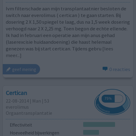
Ivm filterschade aan mijn transplantaatnier besloten de
switch naar everolimus ( certican ) te gaan starten. Bij
dosering 2 X 1,50 spiegel te laag, dus na 1,5 week dosering
verhoogd naar 2 X 2,25 mg. Toen begon de echte ellende.
Ik had in februari een operatie aan mijn anus gehad
(laserexcisie huidaandoening) die haast helemaal
genezen was bij start certican. Tijdens gebru
[lees
meer...]
0 reacties
geef mening
Certican
22-08-2014 | Man | 53
everolimus
Orgaantransplantatie
Effectiviteit
Hoeveelheid bijwerkingen