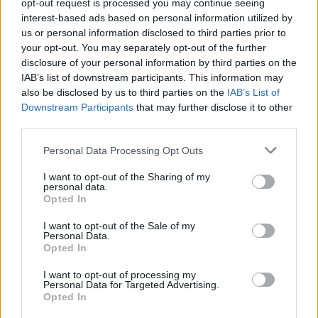
opt-out request is processed you may continue seeing
Depressie - antidepressiva TCA
interest-based ads based on personal information utilized by
Efexor (665)
us or personal information disclosed to third parties prior to
Depressie - antidepressiva overig
your opt-out. You may separately opt-out of the further
Ethinylestradiol / Levonorgestrel (656)
disclosure of your personal information by third parties on the
IAB’s list of downstream participants. This information may
Anticonceptie - eenfase
also be disclosed by us to third parties on the
IAB’s List of
Seroquel (647)
Downstream Participants
that may further disclose it to other
Psychose / schizofrenie - antipsychotica
third parties.
Escitalopram (647)
Personal Data Processing Opt Outs
Depressie - antidepressiva SSRI
Amoxicilline (646)
I want to opt-out of the Sharing of my
personal data.
Antibiotica - penicillines breedspectrum
Opted In
Wellbutrin XR (646)
Verslavingsziekten
I want to opt-out of the Sale of my
Personal Data.
Metformine (620)
Opted In
Diabetes (suikerziekte) - orale middelen
I want to opt-out of processing my
Implanon (hormoonimplantaat) (584)
Personal Data for Targeted Advertising.
Opted In
Anticonceptie - overig