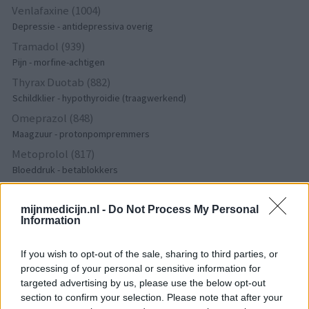
Venlafaxine (1004)
Depressie - antidepressiva overig
Tramadol (939)
Pijn - morfine-achtigen
Thyrax Duotab (882)
Schildklier - hypothyroidie (traagwerkend)
Omeprazol (848)
Maagzuur - protonpompremmers
Metoprolol (817)
Bloeddruk - betablokkers
Lyrica (795)
Epilepsie
mijnmedicijn.nl -
Do Not Process My Personal
Information
Furabid (735)
Antibiotica - urineweginfectie
If you wish to opt-out of the sale, sharing to third parties, or
Mirtazapine (731)
processing of your personal or sensitive information for
Depressie - antidepressiva overig
targeted advertising by us, please use the below opt-out
Amitriptyline (699)
section to confirm your selection. Please note that after your