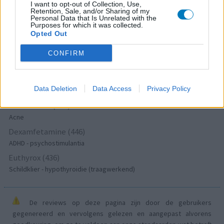
Lexapro (509)
I want to opt-out of Collection, Use,
Retention, Sale, and/or Sharing of my
Depressie - antidepressiva SSRI
Personal Data that Is Unrelated with the
Purposes for which it was collected.
Concerta (503)
Opted Out
ADHD - psychostimulantia
Amlodipine (493)
CONFIRM
Bloeddruk - calciumantagonisten
Amoxicilline / Clavulaanzuur (486)
Data Deletion
Data Access
Privacy Policy
Antibiotica - penicillines breedspectrum
Roaccutane (480)
Acne
Dexamfetamine (446)
ADHD - psychostimulantia
Euthyrox (436)
Schildklier - hypothyroidie (traagwerkend)
De reviews op deze pagina zijn door de gebruikers
gegenereerd en vervolgens gelezen en aangepast alvorens