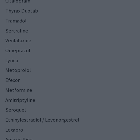
Citalopram
Thyrax Duotab
Tramadol
Sertraline
Venlafaxine
Omeprazol
Lyrica
Metoprolol
Efexor
Metformine
Amitriptyline
Seroquel
Ethinylestradiol / Levonorgestrel
Lexapro
Amoxicilline