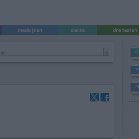
medicijnen
ziekte
dna testen
m
n...
w
n