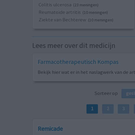
Colitis ulcerosa
(23 meningen)
Reumatoïde artritis
(10 meningen)
Ziekte van Bechterew
(10 meningen)
Lees meer over dit medicijn
Farmacotherapeutisch Kompas
Bekijk hier wat er in het naslagwerk van de ar
Sorteer op
ges
1
2
3
Remicade