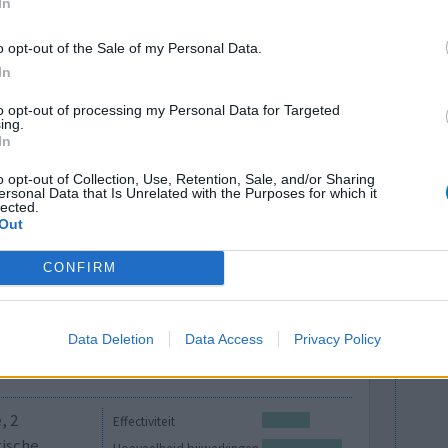
sa
Effectiviteit
In
maart 2022
Hoeveelheid bijwerkingen
egediend..
o opt-out of the Sale of my Personal Data.
Bijwerkingen
In
ontzettend
psoriasis
slijm ophoesten
b, de rest
to opt-out of processing my Personal Data for Targeted
hyperactiviteit
ontstoken ogen
soriasis had
ing.
In
eer...]
gemakkelijk blauwe plekken krijgen
o opt-out of Collection, Use, Retention, Sale, and/or Sharing
ersonal Data that Is Unrelated with the Purposes for which it
0 reacties
lected.
Out
CONFIRM
Data Deletion
Data Access
Privacy Policy
, 2
Effectiviteit
gische