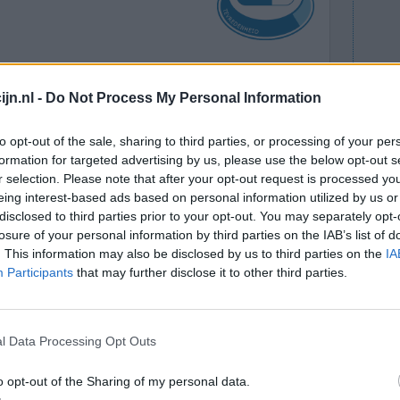
 in jan
Effectiviteit
jn.nl -
Do Not Process My Personal Information
 middel
Hoeveelheid bijwerkingen
 ik ben nog
to opt-out of the sale, sharing to third parties, or processing of your per
 het probleem bij is een aangetaste klep van
formation for targeted advertising by us, please use the below opt-out s
aste dunne darm.
r selection. Please note that after your opt-out request is processed y
eing interest-based ads based on personal information utilized by us or
0 reacties
disclosed to third parties prior to your opt-out. You may separately opt-
losure of your personal information by third parties on the IAB’s list of
. This information may also be disclosed by us to third parties on the
IA
Participants
that may further disclose it to other third parties.
l Data Processing Opt Outs
o opt-out of the Sharing of my personal data.