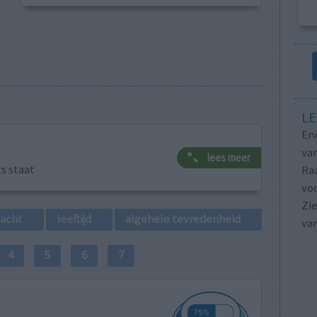
LE
Erv
van
lees meer
ts staat
Raa
voo
Zie
lacht
leeftijd
algehele tevredenheid
va
4
5
6
7