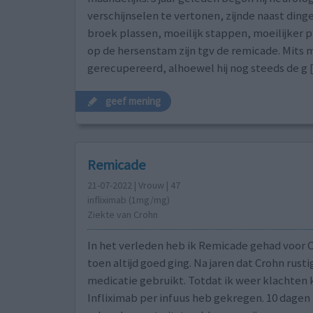
verschijnselen te vertonen, zijnde naast dinge
broek plassen, moeilijk stappen, moeilijker p
op de hersenstam zijn tgv de remicade. Mits 
gerecupereerd, alhoewel hij nog steeds de g
geef mening
Remicade
21-07-2022 | Vrouw | 47
infliximab (1mg/mg)
Ziekte van Crohn
In het verleden heb ik Remicade gehad voor 
toen altijd goed ging. Na jaren dat Crohn rust
medicatie gebruikt. Totdat ik weer klachten 
Infliximab per infuus heb gekregen. 10 dagen l