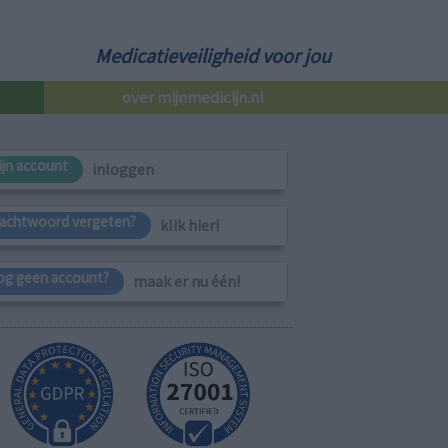
Medicatieveiligheid voor jou
over mijnmedicijn.nl
ijn account
inloggen
achtwoord vergeten?
klik hier!
og geen account?
maak er nu één!