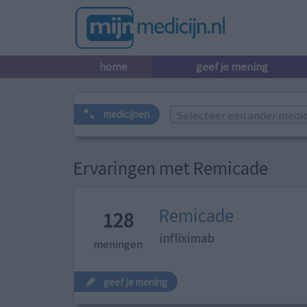
home
geef je mening
Selecteer een ander medicij
medicijnen
Ervaringen met Remicade
Remicade
128
infliximab
meningen
geef je mening