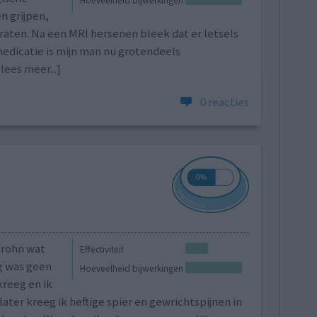
Hoeveelheid bijwerkingen
n grijpen,
raten. Na een MRI hersenen bleek dat er letsels
medicatie is mijn man nu grotendeels
[lees meer...]
0 reacties
Crohn wat
Effectiviteit
ig was geen
Hoeveelheid bijwerkingen
kreeg en ik
ater kreeg ik heftige spier en gewrichtspijnen in