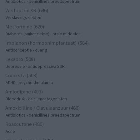
Antibiotica - penicillines breedspectrum
Wellbutrin XR (646)
Verslavingsziekten
Metformine (620)
Diabetes (suikerziekte) - orale middelen
Implanon (hormoonimplantaat) (584)
Anticonceptie - overig
Lexapro (509)
Depressie - antidepressiva SSRI
Concerta (503)
ADHD - psychostimulantia
Amlodipine (493)
Bloeddruk - calciumantagonisten
Amoxicilline / Clavulaanzuur (486)
Antibiotica - penicillines breedspectrum
Roaccutane (480)
Acne