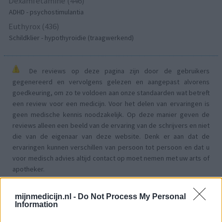
Dexamfetamine (446)
ADHD - psychostimulantia
Euthyrox (436)
Schildklier - hypothyroidie (traagwerkend)
De reviews op deze pagina zijn door de gebruikers
gegenereerd en vervolgens gelezen en aangepast alvorens
goedkeuring, om zo te voldoen aan onze standaarden wat betreft
een review voor een medicijn. Voor het delen van ervaringen is
geen medische kennis noodzakelijk. Op deze manier geven de
reviews alleen een beeld van de ervaring van de schrijvers en niet
die van de eigenaar van deze website. Denk er aan dat de
ervaringen kunnen verschillen van persoon tot persoon en dat u
voor medisch advies altijd contact op moet nemen met uw arts of
apotheker.
mijnmedicijn.nl -
Do Not Process My Personal
Information