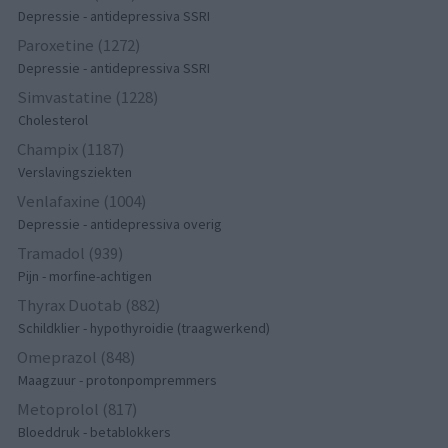
Depressie - antidepressiva SSRI
Paroxetine (1272)
Depressie - antidepressiva SSRI
Simvastatine (1228)
Cholesterol
Champix (1187)
Verslavingsziekten
Venlafaxine (1004)
Depressie - antidepressiva overig
Tramadol (939)
Pijn - morfine-achtigen
Thyrax Duotab (882)
Schildklier - hypothyroidie (traagwerkend)
Omeprazol (848)
Maagzuur - protonpompremmers
Metoprolol (817)
Bloeddruk - betablokkers