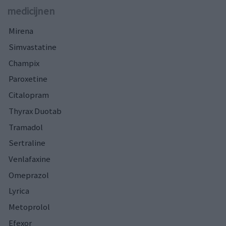
medicijnen
Mirena
Simvastatine
Champix
Paroxetine
Citalopram
Thyrax Duotab
Tramadol
Sertraline
Venlafaxine
Omeprazol
Lyrica
Metoprolol
Efexor