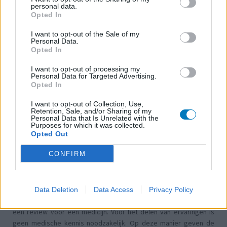
Concerta (503)
personal data.
ADHD - psychostimulantia
Opted In
Amlodipine (493)
I want to opt-out of the Sale of my
Bloeddruk - calciumantagonisten
Personal Data.
Opted In
Amoxicilline / Clavulaanzuur (486)
Antibiotica - penicillines breedspectrum
I want to opt-out of processing my
Personal Data for Targeted Advertising.
Roaccutane (480)
Opted In
Acne
I want to opt-out of Collection, Use,
Dexamfetamine (446)
Retention, Sale, and/or Sharing of my
ADHD - psychostimulantia
Personal Data that Is Unrelated with the
Purposes for which it was collected.
Euthyrox (436)
Opted Out
Schildklier - hypothyroidie (traagwerkend)
CONFIRM
De reviews op deze pagina zijn door de gebruikers
gegenereerd en vervolgens gelezen en aangepast alvorens
Data Deletion
Data Access
Privacy Policy
goedkeuring, om zo te voldoen aan onze standaarden wat betreft
een review voor een medicijn. Voor het delen van ervaringen is
geen medische kennis noodzakelijk. Op deze manier geven de