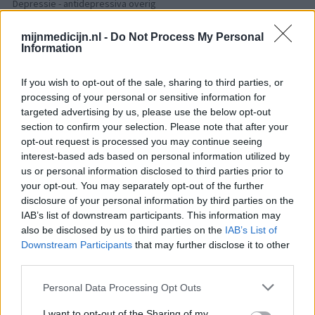
Depressie - antidepressiva overig
Ethinylestradiol / Levonorgestrel (656)
mijnmedicijn.nl -
Do Not Process My Personal
Anticonceptie - eenfase
Information
Seroquel (647)
Psychose / schizofrenie - antipsychotica
If you wish to opt-out of the sale, sharing to third parties, or
Escitalopram (647)
processing of your personal or sensitive information for
targeted advertising by us, please use the below opt-out
Depressie - antidepressiva SSRI
section to confirm your selection. Please note that after your
Amoxicilline (646)
opt-out request is processed you may continue seeing
Antibiotica - penicillines breedspectrum
interest-based ads based on personal information utilized by
Wellbutrin XR (646)
us or personal information disclosed to third parties prior to
your opt-out. You may separately opt-out of the further
Verslavingsziekten
disclosure of your personal information by third parties on the
Metformine (620)
IAB’s list of downstream participants. This information may
Diabetes (suikerziekte) - orale middelen
also be disclosed by us to third parties on the
IAB’s List of
Implanon (hormoonimplantaat) (584)
Downstream Participants
that may further disclose it to other
Anticonceptie - overig
third parties.
Lexapro (509)
Personal Data Processing Opt Outs
Depressie - antidepressiva SSRI
I want to opt-out of the Sharing of my