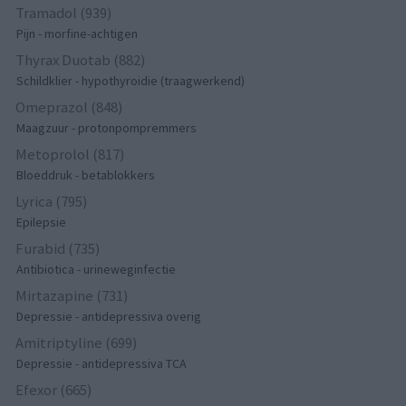
Tramadol (939)
Pijn - morfine-achtigen
Thyrax Duotab (882)
Schildklier - hypothyroidie (traagwerkend)
Omeprazol (848)
Maagzuur - protonpompremmers
Metoprolol (817)
Bloeddruk - betablokkers
Lyrica (795)
Epilepsie
Furabid (735)
Antibiotica - urineweginfectie
Mirtazapine (731)
Depressie - antidepressiva overig
Amitriptyline (699)
Depressie - antidepressiva TCA
Efexor (665)