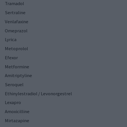
Tramadol
Sertraline
Venlafaxine
Omeprazol
Lyrica
Metoprolol
Efexor
Metformine
Amitriptyline
Seroquel
Ethinylestradiol / Levonorgestrel
Lexapro
Amoxicilline
Mirtazapine