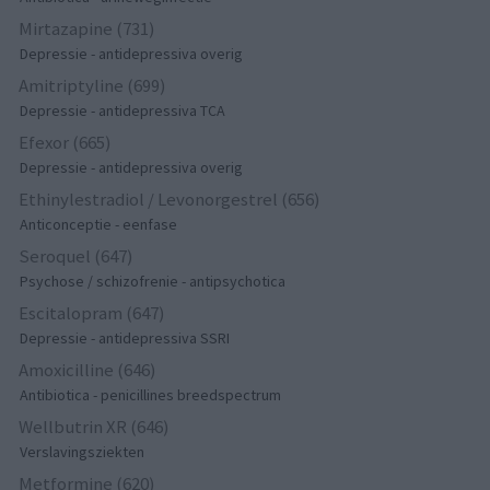
Mirtazapine (731)
Depressie - antidepressiva overig
Amitriptyline (699)
Depressie - antidepressiva TCA
Efexor (665)
Depressie - antidepressiva overig
Ethinylestradiol / Levonorgestrel (656)
Anticonceptie - eenfase
Seroquel (647)
Psychose / schizofrenie - antipsychotica
Escitalopram (647)
Depressie - antidepressiva SSRI
Amoxicilline (646)
Antibiotica - penicillines breedspectrum
Wellbutrin XR (646)
Verslavingsziekten
Metformine (620)