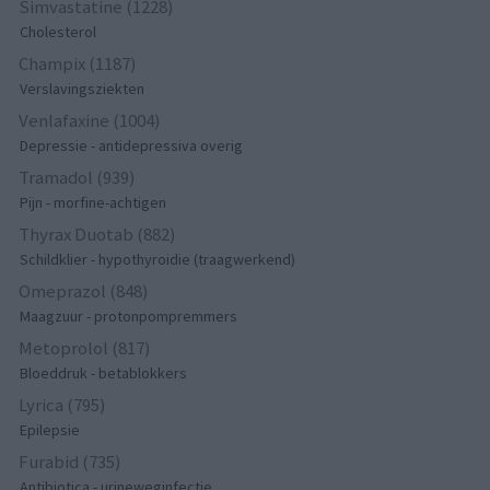
Simvastatine (1228)
Cholesterol
Champix (1187)
Verslavingsziekten
Venlafaxine (1004)
Depressie - antidepressiva overig
Tramadol (939)
Pijn - morfine-achtigen
Thyrax Duotab (882)
Schildklier - hypothyroidie (traagwerkend)
Omeprazol (848)
Maagzuur - protonpompremmers
Metoprolol (817)
Bloeddruk - betablokkers
Lyrica (795)
Epilepsie
Furabid (735)
Antibiotica - urineweginfectie