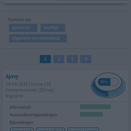
Sorteer op
geslacht
leeftijd
algehele tevredenheid
1
2
3
4
Ajovy
14-04-2026 | Vrouw | 56
fremanezumab (225mg)
Migraine
Effectiviteit
Hoeveelheid bijwerkingen
Bijwerkingen
depressief
vermoeidheid
overal spierpijn