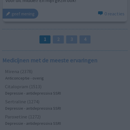
voor dit middel! En mijn gezin ook!
0 reacties
geef mening
1
2
3
4
Medicijnen met de meeste ervaringen
Mirena (2378)
Anticonceptie - overig
Citalopram (1513)
Depressie - antidepressiva SSRI
Sertraline (1274)
Depressie - antidepressiva SSRI
Paroxetine (1272)
Depressie - antidepressiva SSRI