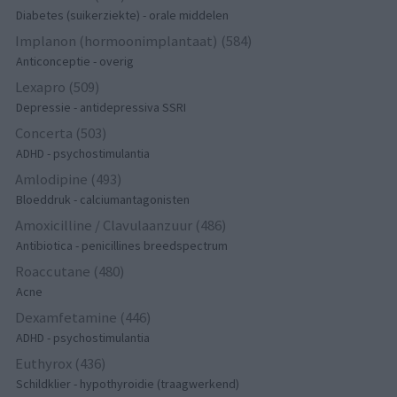
Diabetes (suikerziekte) - orale middelen
Implanon (hormoonimplantaat) (584)
Anticonceptie - overig
Lexapro (509)
Depressie - antidepressiva SSRI
Concerta (503)
ADHD - psychostimulantia
Amlodipine (493)
Bloeddruk - calciumantagonisten
Amoxicilline / Clavulaanzuur (486)
Antibiotica - penicillines breedspectrum
Roaccutane (480)
Acne
Dexamfetamine (446)
ADHD - psychostimulantia
Euthyrox (436)
Schildklier - hypothyroidie (traagwerkend)