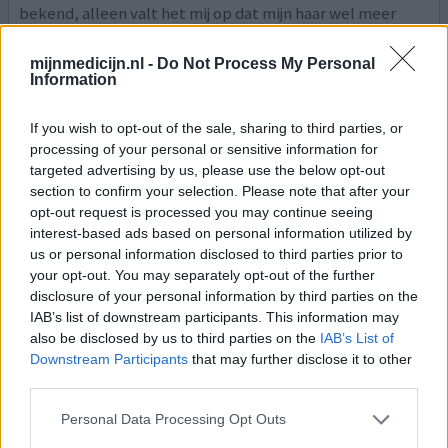
bekend, alleen valt het mij op dat mijn haar wel meer
uitvalt. Dit heb ik er ruimschoots voor over aangezien ik
bijna geen migraine meer krijg. Een tip voor degene die
mijnmedicijn.nl -
Do Not Process My Personal
pijn heeft met het zetten. Probeer het in
[lees meer...]
Information
0 reacties
geef mening
If you wish to opt-out of the sale, sharing to third parties, or
processing of your personal or sensitive information for
targeted advertising by us, please use the below opt-out
section to confirm your selection. Please note that after your
Ajovy
opt-out request is processed you may continue seeing
02-10-2025 | Vrouw | 58
interest-based ads based on personal information utilized by
fremanezumab (225mg)
us or personal information disclosed to third parties prior to
Migraine
your opt-out. You may separately opt-out of the further
disclosure of your personal information by third parties on the
Effectiviteit
IAB’s list of downstream participants. This information may
Hoeveelheid bijwerkingen
also be disclosed by us to third parties on the
IAB’s List of
Bijwerkingen
Downstream Participants
that may further disclose it to other
third parties.
gebied van rode huid
Personal Data Processing Opt Outs
Na 14 jaar migraine en alles geprobeerd zoals bloeddruk