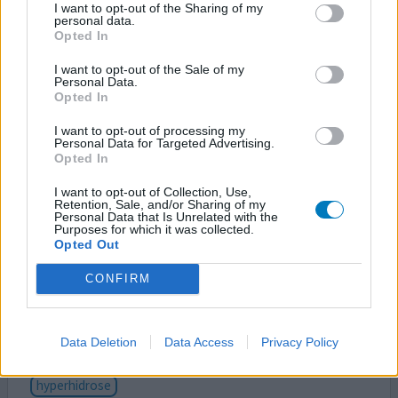
I want to opt-out of the Sharing of my
verlagers, botox, acupunctuur, anti epileptica en
personal data.
triptanen is Anjovy voor mij de ‘reddende engel’. Heb mijn
Opted In
leven weer terug na heel veel migraine aanvallen en de
gevolgen daarvan die mijn leven ontregelden. Hooguit 1x
I want to opt-out of the Sale of my
Personal Data.
per maand nog een sumatriptan die gelijk werkt . Ben er
Opted In
zó blij mee dat deze maandelijkse injectie
[lees meer...]
I want to opt-out of processing my
Personal Data for Targeted Advertising.
0 reacties
geef mening
Opted In
I want to opt-out of Collection, Use,
Retention, Sale, and/or Sharing of my
Ajovy
Personal Data that Is Unrelated with the
Purposes for which it was collected.
01-10-2025 | Vrouw | 39
Opted Out
fremanezumab (225mg)
Migraine
CONFIRM
Effectiviteit
Hoeveelheid bijwerkingen
Data Deletion
Data Access
Privacy Policy
Bijwerkingen
hyperhidrose