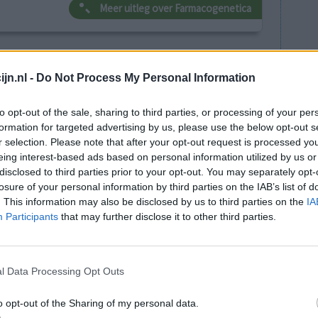
Meer uitleg over Farmacogenetica
lacht
leeftijd
algehele tevredenheid
jn.nl -
Do Not Process My Personal Information
3
4
to opt-out of the sale, sharing to third parties, or processing of your per
formation for targeted advertising by us, please use the below opt-out s
r selection. Please note that after your opt-out request is processed y
eing interest-based ads based on personal information utilized by us or
disclosed to third parties prior to your opt-out. You may separately opt-
losure of your personal information by third parties on the IAB’s list of
. This information may also be disclosed by us to third parties on the
IA
Participants
that may further disclose it to other third parties.
acetamol,
Effectiviteit
Hoeveelheid bijwerkingen
ripan werkt
l Data Processing Opt Outs
nvrij en mental helder. Gemiddeld 3x per maand
o opt-out of the Sharing of my personal data.