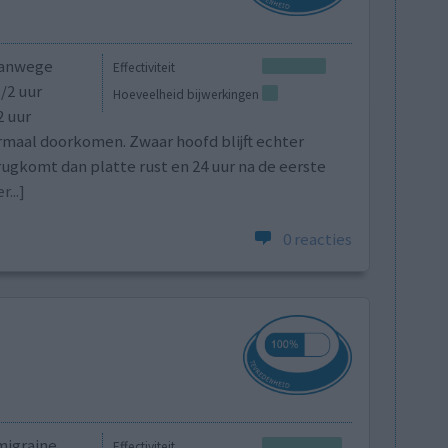
 vanwege
Effectiviteit
/2 uur
Hoeveelheid bijwerkingen
2 uur
ormaal doorkomen. Zwaar hoofd blijft echter
rugkomt dan platte rust en 24 uur na de eerste
...]
0 reacties
migraine.
Effectiviteit