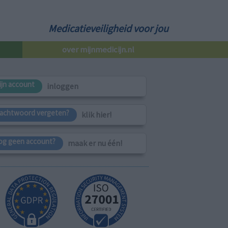
Medicatieveiligheid voor jou
over mijnmedicijn.nl
ijn account
inloggen
achtwoord vergeten?
klik hier!
og geen account?
maak er nu één!