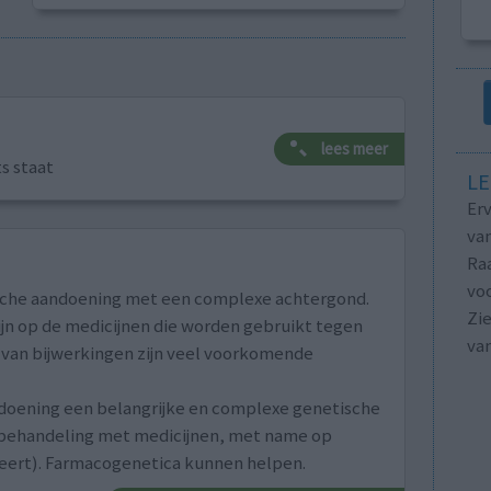
lees meer
ts staat
LE
Erv
van
Raa
voo
sche aandoening met een complexe achtergond.
Zie
zijn op de medicijnen die worden gebruikt tegen
va
 van bijwerkingen zijn veel voorkomende
ndoening een belangrijke en complexe genetische
 behandeling met medicijnen, met name op
seert). Farmacogenetica kunnen helpen.