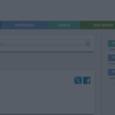
medicijnen
ziekte
dna testen
m
n...
w
n