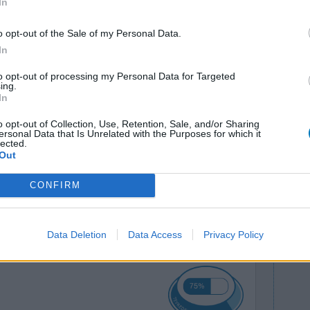
In
0 reacties
o opt-out of the Sale of my Personal Data.
In
to opt-out of processing my Personal Data for Targeted
ing.
In
o opt-out of Collection, Use, Retention, Sale, and/or Sharing
ersonal Data that Is Unrelated with the Purposes for which it
lected.
gen. Kan
Out
Effectiviteit
Hoeveelheid bijwerkingen
CONFIRM
0 reacties
Data Deletion
Data Access
Privacy Policy