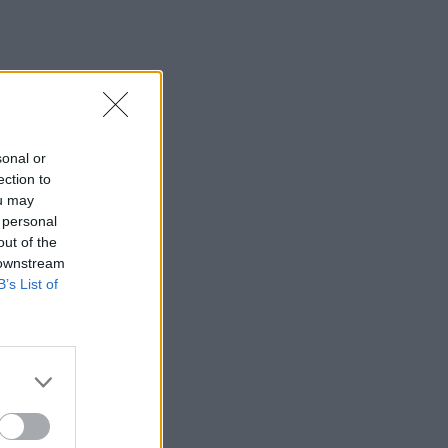
sonal or
ection to
ou may
 personal
out of the
 downstream
B’s List of