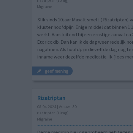
rizatriptan (10mg)
Migraine
Slik sinds 10 jaar Maxalt smelt ( Rizatriptan)
kluster hoofdpijn. Enige middel dat binnen 1 1
werkt. Aansluitend bij een ernstige aanval na 
Etoricoxib. Dan kan ik de dag weer redelijk n
nagalmen. Als hoofdpijn diezelfde dag nog te
inname weer dezelfde medicatie. Ik
[lees meer
geef mening
Rizatriptan
08-04-2024 | Vrouw | 50
rizatriptan (10mg)
Migraine
Derde medicijn die ik geprobeerd heb tegen 