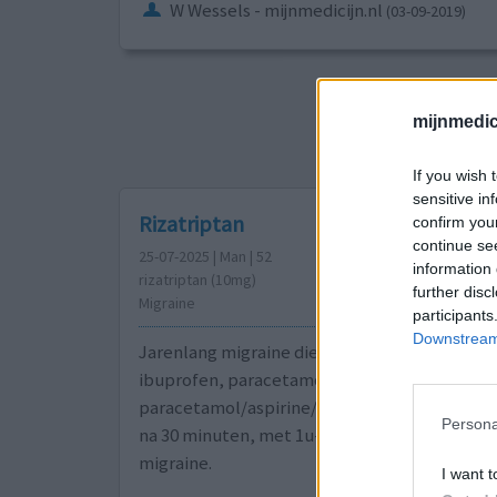
W Wessels - mijnmedicijn.nl
(03-09-2019)
Sorteer op
ges
mijnmedici
1
2
If you wish 
sensitive in
Rizatriptan
confirm you
continue se
25-07-2025 | Man | 52
information 
rizatriptan (10mg)
further disc
Migraine
participants
Downstream 
Jarenlang migraine die niet reageert op par
ibuprofen, paracetamol/codeine of
paracetamol/aspirine/caffeine(Exedin). Rizat
Persona
na 30 minuten, met 1u-1,5 u weer volledig pij
migraine.
I want t