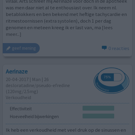
viraal. Arts schreef mij Aerinaze voor doch in de apotheek
was men daar niet al te enthousiast over. Ik neem nl.
betablokkers en ben bekend met heftige tachycardie en
ritmestoornissen (extra systolen), doch 1 per dag
genomen en meteen kreeg ik er last van, ma
[lees
meer...]
0 reacties
geef mening
Aerinaze
20-04-2017 | Man | 26
desloratadine/pseudo-efredine
(120mg/2.5mg)
Verkoudheid
Effectiviteit
Hoeveelheid bijwerkingen
Ik heb een verkoudheid met veel druk op de sinussen en