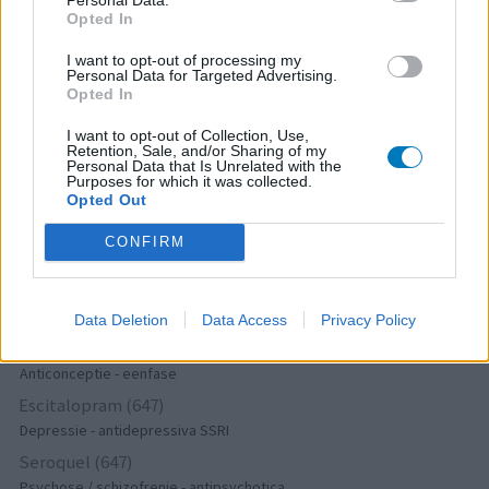
Metoprolol (817)
Opted In
Bloeddruk - betablokkers
I want to opt-out of processing my
Lyrica (795)
Personal Data for Targeted Advertising.
Epilepsie
Opted In
Furabid (735)
I want to opt-out of Collection, Use,
Antibiotica - urineweginfectie
Retention, Sale, and/or Sharing of my
Personal Data that Is Unrelated with the
Mirtazapine (731)
Purposes for which it was collected.
Opted Out
Depressie - antidepressiva overig
Amitriptyline (699)
CONFIRM
Depressie - antidepressiva TCA
Efexor (665)
Depressie - antidepressiva overig
Data Deletion
Data Access
Privacy Policy
Ethinylestradiol / Levonorgestrel (656)
Anticonceptie - eenfase
Escitalopram (647)
Depressie - antidepressiva SSRI
Seroquel (647)
Psychose / schizofrenie - antipsychotica