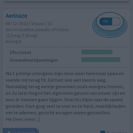
Aerinaze
08-12-2022 | Vrouw | 33
desloratadine/pseudo-efredine
(2,5mg/120mg)
Allergie
Effectiviteit
Hoeveelheid bijwerkingen
Na 1 pilletje smorgens mijn neus weer helemaal open en
voelde mij terug fit. Eetlust was wel ineens weg.
Namiddag terug eentje genomen zoals voorgeschreven,
en 2u later begon het algemeen gevoel van onwel zijn en
wou ik meteen gaan liggen. Snachts bijna naar de spoed
gereden. Hart ging veel te snel en te hard, moeilijkheden
om te ademen, gezicht en ogen waren gezwollen.
He
[lees meer...]
0 reacties
geef mening