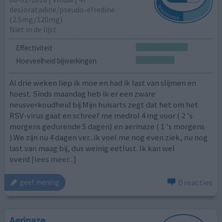
desloratadine/pseudo-efredine
(2.5mg/120mg)
Niet in de lijst
Effectiviteit
Hoeveelheid bijwerkingen
Al drie weken liep ik moe en had ik last van slijmen en
hoest. Sinds maandag heb ik er een zware
neusverkoudheid bij.Mijn huisarts zegt dat het om het
RSV-virus gaat en schreef me medrol 4 mg voor ( 2 's
morgens gedurende 5 dagen) en aerinaze ( 1 's morgens
).We zijn nu 4 dagen ver...ik voel me nog even ziek, nu nog
last van maag bij, dus weinig eetlust. Ik kan wel
overd
[lees meer...]
0 reacties
geef mening
Aerinaze