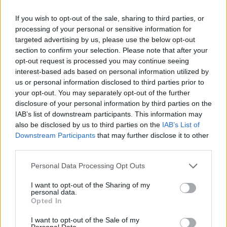
Depressie - antidepressiva SSRI
If you wish to opt-out of the sale, sharing to third parties, or
Sertraline (1274)
processing of your personal or sensitive information for
Depressie - antidepressiva SSRI
targeted advertising by us, please use the below opt-out
Paroxetine (1272)
section to confirm your selection. Please note that after your
Depressie - antidepressiva SSRI
opt-out request is processed you may continue seeing
Simvastatine (1228)
interest-based ads based on personal information utilized by
us or personal information disclosed to third parties prior to
Cholesterol
your opt-out. You may separately opt-out of the further
Champix (1187)
disclosure of your personal information by third parties on the
Verslavingsziekten
IAB’s list of downstream participants. This information may
Venlafaxine (1004)
also be disclosed by us to third parties on the
IAB’s List of
Downstream Participants
that may further disclose it to other
Depressie - antidepressiva overig
third parties.
Tramadol (939)
Pijn - morfine-achtigen
Personal Data Processing Opt Outs
Thyrax Duotab (882)
I want to opt-out of the Sharing of my
Schildklier - hypothyroidie (traagwerkend)
personal data.
Opted In
Omeprazol (848)
Maagzuur - protonpompremmers
I want to opt-out of the Sale of my
Personal Data.