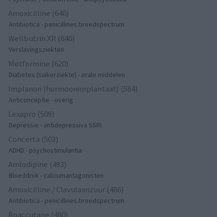
Amoxicilline (646)
Antibiotica - penicillines breedspectrum
Wellbutrin XR (646)
Verslavingsziekten
Metformine (620)
Diabetes (suikerziekte) - orale middelen
Implanon (hormoonimplantaat) (584)
Anticonceptie - overig
Lexapro (509)
Depressie - antidepressiva SSRI
Concerta (503)
ADHD - psychostimulantia
Amlodipine (493)
Bloeddruk - calciumantagonisten
Amoxicilline / Clavulaanzuur (486)
Antibiotica - penicillines breedspectrum
Roaccutane (480)