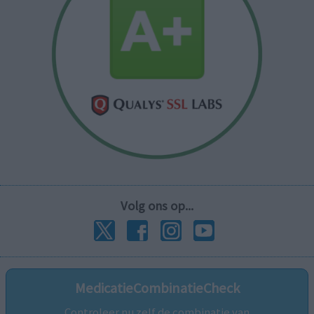
Volg ons op...
MedicatieCombinatieCheck
Controleer nu zelf de combinatie van