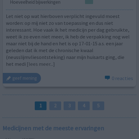
Hoeveelheid bijwerkingen
Let niet op wat hierboven verplicht ingevuld moest
worden: op mij niet zo van toepassing en dus niet
interessant. Hoe vaak ik het medicijn per dag gebruikte,
weet ik zo even niet meer, ik heb de verpakking nog wel
maar niet bij de hand en het is op 17-01-15 a.s. een jaar
geleden dat ik met de chronische kwaal
(neusslijmvliesontsteking) naar mijn huisarts ging, die
het medi
[lees meer...]
0 reacties
geef mening
1
2
3
4
5
Medicijnen met de meeste ervaringen