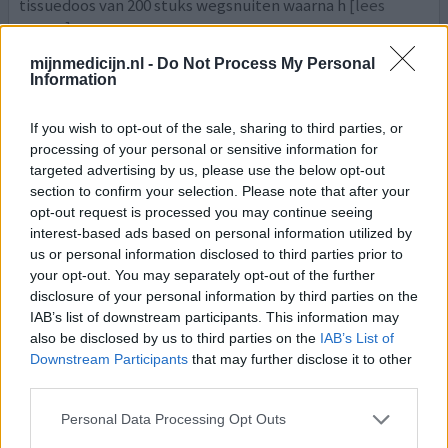
tissuedoos van 200 stuks wegsnuiten waarna h
[lees
meer...]
mijnmedicijn.nl -
Do Not Process My Personal
0 reacties
geef mening
Information
If you wish to opt-out of the sale, sharing to third parties, or
Nasonex
processing of your personal or sensitive information for
targeted advertising by us, please use the below opt-out
18-01-2017 | Man | 55
section to confirm your selection. Please note that after your
mometason (50ug/do)
opt-out request is processed you may continue seeing
Bijholteontsteking
interest-based ads based on personal information utilized by
us or personal information disclosed to third parties prior to
Effectiviteit
your opt-out. You may separately opt-out of the further
Hoeveelheid bijwerkingen
disclosure of your personal information by third parties on the
IAB’s list of downstream participants. This information may
Jaren last van verstopping aan 1 kant door lichte niet
also be disclosed by us to third parties on the
IAB’s List of
pijnlijke bijholteontsteking die erger werd in de winter.
Downstream Participants
that may further disclose it to other
Nasonex werkt prima bij mij en ben al bijna van de
third parties.
klachten af zonder ook maar een enkele bijwerking.
Personal Data Processing Opt Outs
0 reacties
geef mening