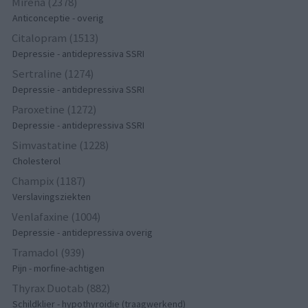
Mirena (2378)
Anticonceptie - overig
Citalopram (1513)
Depressie - antidepressiva SSRI
Sertraline (1274)
Depressie - antidepressiva SSRI
Paroxetine (1272)
Depressie - antidepressiva SSRI
Simvastatine (1228)
Cholesterol
Champix (1187)
Verslavingsziekten
Venlafaxine (1004)
Depressie - antidepressiva overig
Tramadol (939)
Pijn - morfine-achtigen
Thyrax Duotab (882)
Schildklier - hypothyroidie (traagwerkend)