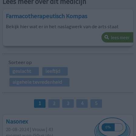
Lees meer over dit medicijn
Farmacotherapeutisch Kompas
Bekijk hier wat er in het naslagwerk van de arts staat
lees meer
Sorteer op
geslacht
leeftijd
algehele tevredenheid
1
2
3
4
5
Nasonex
20-08-2024 | Vrouw | 43
mometason (50ug/do)