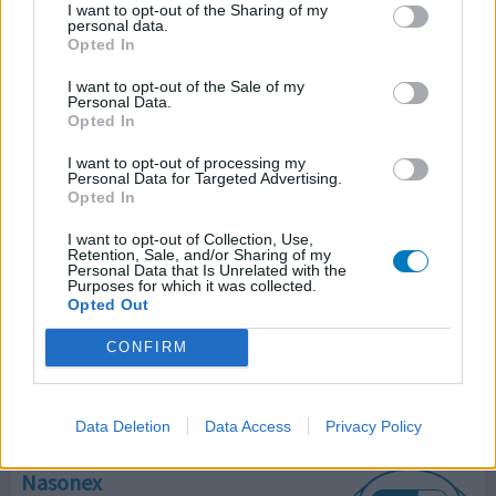
I want to opt-out of the Sharing of my
personal data.
Opted In
Nasonex
I want to opt-out of the Sale of my
Personal Data.
22-08-2016 | Vrouw | 40
Opted In
mometason (50ug/do)
Niet in de lijst
I want to opt-out of processing my
Personal Data for Targeted Advertising.
Effectiviteit
Opted In
Hoeveelheid bijwerkingen
I want to opt-out of Collection, Use,
Retention, Sale, and/or Sharing of my
Nasonex gaf mij een verslavend gevoel. Bij het stoppen
Personal Data that Is Unrelated with the
Purposes for which it was collected.
ervan was ik 3 weken moe en depressief, omdat mijn
Opted Out
bijnieren zich weer moesten leren aan te passen. Ik vind
het zwaar spul.
CONFIRM
0 reacties
geef mening
Data Deletion
Data Access
Privacy Policy
Nasonex