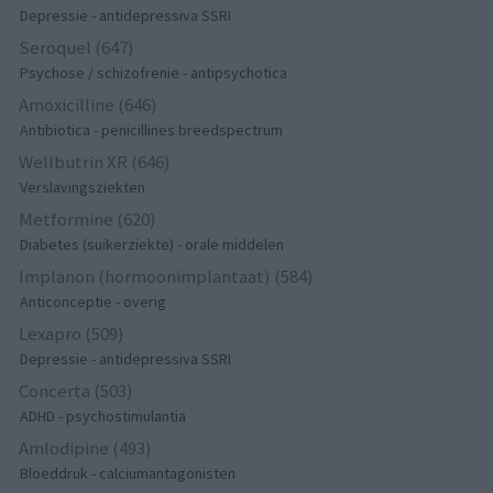
Depressie - antidepressiva SSRI
Seroquel (647)
Psychose / schizofrenie - antipsychotica
Amoxicilline (646)
Antibiotica - penicillines breedspectrum
Wellbutrin XR (646)
Verslavingsziekten
Metformine (620)
Diabetes (suikerziekte) - orale middelen
Implanon (hormoonimplantaat) (584)
Anticonceptie - overig
Lexapro (509)
Depressie - antidepressiva SSRI
Concerta (503)
ADHD - psychostimulantia
Amlodipine (493)
Bloeddruk - calciumantagonisten