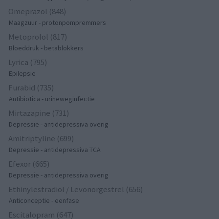
Omeprazol (848)
Maagzuur - protonpompremmers
Metoprolol (817)
Bloeddruk - betablokkers
Lyrica (795)
Epilepsie
Furabid (735)
Antibiotica - urineweginfectie
Mirtazapine (731)
Depressie - antidepressiva overig
Amitriptyline (699)
Depressie - antidepressiva TCA
Efexor (665)
Depressie - antidepressiva overig
Ethinylestradiol / Levonorgestrel (656)
Anticonceptie - eenfase
Escitalopram (647)