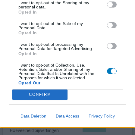
Hoeveelheid bijwerkingen
I want to opt-out of the Sharing of my
personal data.
Opted In
Bij de eerste klachten van hooikoorts werkt deze spray
redelijk, maar hoe meer klachten des te minder de spray
I want to opt-out of the Sale of my
werkt. (Prevalin Direct). Vaak levert het nog extra
Personal Data.
niesbuien op na gebruik. Toch gebruik ik het al jaren
Opted In
aangezien ik na 40 jaar alle pilletjes wel heb geprobeerd.
I want to opt-out of processing my
Het is voor mij meer het idee dat ik iets bij me heb, maar
Personal Data for Targeted Advertising.
werken doet het niet echt.
Opted In
I want to opt-out of Collection, Use,
0 reacties
geef mening
Retention, Sale, and/or Sharing of my
Personal Data that Is Unrelated with the
Purposes for which it was collected.
Opted Out
Prevalin neusspray
CONFIRM
05-05-2022 | Vrouw | 20
cromoglicinezuur (20mg/ml)
Hooikoorts
Data Deletion
Data Access
Privacy Policy
Effectiviteit
Hoeveelheid bijwerkingen