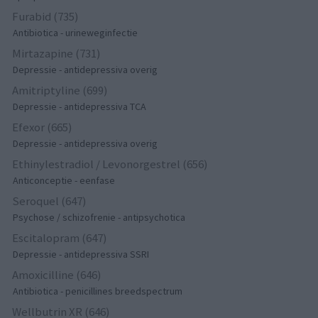
Furabid (735)
Antibiotica - urineweginfectie
Mirtazapine (731)
Depressie - antidepressiva overig
Amitriptyline (699)
Depressie - antidepressiva TCA
Efexor (665)
Depressie - antidepressiva overig
Ethinylestradiol / Levonorgestrel (656)
Anticonceptie - eenfase
Seroquel (647)
Psychose / schizofrenie - antipsychotica
Escitalopram (647)
Depressie - antidepressiva SSRI
Amoxicilline (646)
Antibiotica - penicillines breedspectrum
Wellbutrin XR (646)