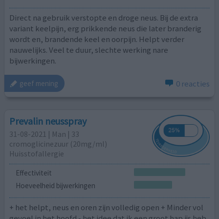
Direct na gebruik verstopte en droge neus. Bij de extra
variant keelpijn, erg prikkende neus die later branderig
wordt en, brandende keel en oorpijn. Helpt verder
nauwelijks. Veel te duur, slechte werking nare
bijwerkingen.
0 reacties
geef mening
Prevalin neusspray
31-08-2021 | Man | 33
cromoglicinezuur (20mg/ml)
Huisstofallergie
Effectiviteit
Hoeveelheid bijwerkingen
+ het helpt, neus en oren zijn volledig open + Minder vol
gevoel in het hoofd - het idee dat ik een groot hap ijs heb