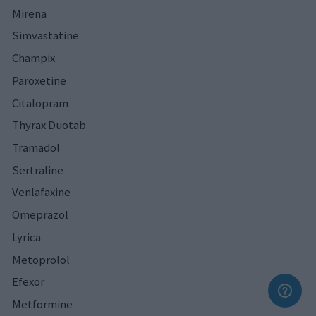
Mirena
Simvastatine
Champix
Paroxetine
Citalopram
Thyrax Duotab
Tramadol
Sertraline
Venlafaxine
Omeprazol
Lyrica
Metoprolol
Efexor
Metformine