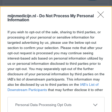
Effectiviteit
Hoeveelheid bijwerkingen
mijnmedicijn.nl -
Do Not Process My Personal
Information
Het brand als speed, ik word opgepept zoals vroeger
(was in mijn jonge jaren nogal een feestbeest) bij speed
If you wish to opt-out of the sale, sharing to third parties, or
en ik krijg soms hartkloppingen zoals bij speed........Het
processing of your personal or sensitive information for
werkt prima tegen mijn hooikoorts hoor maar is dit wel
targeted advertising by us, please use the below opt-out
zuivere koffie?
section to confirm your selection. Please note that after your
opt-out request is processed you may continue seeing
interest-based ads based on personal information utilized by
0 reacties
geef mening
us or personal information disclosed to third parties prior to
your opt-out. You may separately opt-out of the further
disclosure of your personal information by third parties on the
Prevalin neusspray
IAB’s list of downstream participants. This information may
also be disclosed by us to third parties on the
IAB’s List of
07-06-2022 | Vrouw | 47
Downstream Participants
that may further disclose it to other
cromoglicinezuur (20mg/ml)
third parties.
Hooikoorts
Personal Data Processing Opt Outs
Effectiviteit