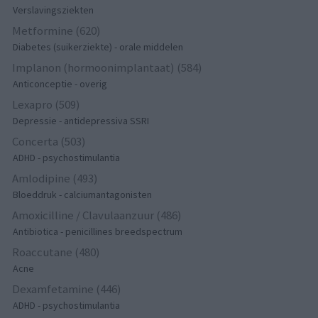
Verslavingsziekten
Metformine (620)
Diabetes (suikerziekte) - orale middelen
Implanon (hormoonimplantaat) (584)
Anticonceptie - overig
Lexapro (509)
Depressie - antidepressiva SSRI
Concerta (503)
ADHD - psychostimulantia
Amlodipine (493)
Bloeddruk - calciumantagonisten
Amoxicilline / Clavulaanzuur (486)
Antibiotica - penicillines breedspectrum
Roaccutane (480)
Acne
Dexamfetamine (446)
ADHD - psychostimulantia