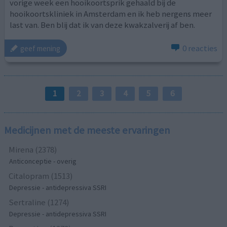
vorige week een hooikoortsprik gehaald bij de
hooikoortskliniek in Amsterdam en ik heb nergens meer
last van. Ben blij dat ik van deze kwakzalverij af ben.
0 reacties
geef mening
1
2
3
4
5
6
Medicijnen met de meeste ervaringen
Mirena (2378)
Anticonceptie - overig
Citalopram (1513)
Depressie - antidepressiva SSRI
Sertraline (1274)
Depressie - antidepressiva SSRI