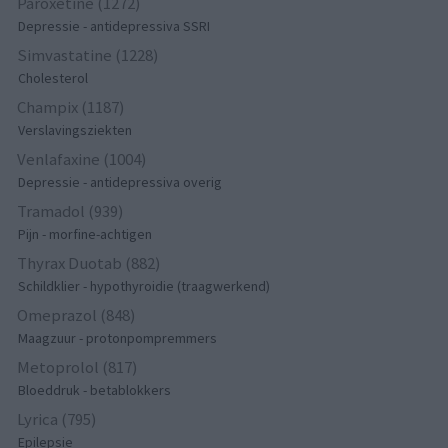
Paroxetine (1272)
Depressie - antidepressiva SSRI
Simvastatine (1228)
Cholesterol
Champix (1187)
Verslavingsziekten
Venlafaxine (1004)
Depressie - antidepressiva overig
Tramadol (939)
Pijn - morfine-achtigen
Thyrax Duotab (882)
Schildklier - hypothyroidie (traagwerkend)
Omeprazol (848)
Maagzuur - protonpompremmers
Metoprolol (817)
Bloeddruk - betablokkers
Lyrica (795)
Epilepsie