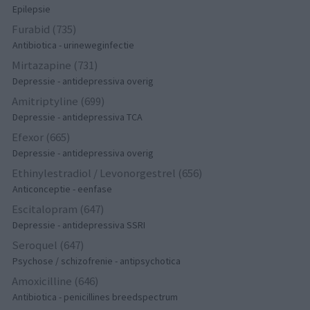
Epilepsie
Furabid (735)
Antibiotica - urineweginfectie
Mirtazapine (731)
Depressie - antidepressiva overig
Amitriptyline (699)
Depressie - antidepressiva TCA
Efexor (665)
Depressie - antidepressiva overig
Ethinylestradiol / Levonorgestrel (656)
Anticonceptie - eenfase
Escitalopram (647)
Depressie - antidepressiva SSRI
Seroquel (647)
Psychose / schizofrenie - antipsychotica
Amoxicilline (646)
Antibiotica - penicillines breedspectrum