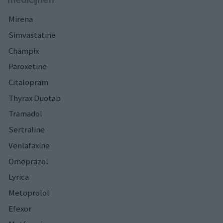
Mirena
Simvastatine
Champix
Paroxetine
Citalopram
Thyrax Duotab
Tramadol
Sertraline
Venlafaxine
Omeprazol
Lyrica
Metoprolol
Efexor