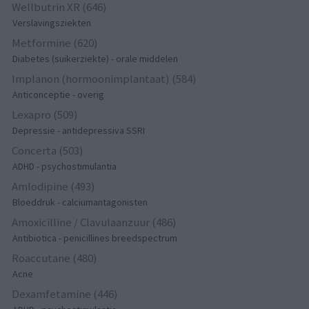
Wellbutrin XR (646)
Verslavingsziekten
Metformine (620)
Diabetes (suikerziekte) - orale middelen
Implanon (hormoonimplantaat) (584)
Anticonceptie - overig
Lexapro (509)
Depressie - antidepressiva SSRI
Concerta (503)
ADHD - psychostimulantia
Amlodipine (493)
Bloeddruk - calciumantagonisten
Amoxicilline / Clavulaanzuur (486)
Antibiotica - penicillines breedspectrum
Roaccutane (480)
Acne
Dexamfetamine (446)