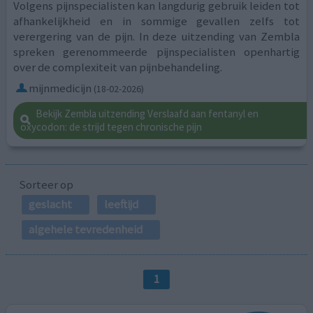
Volgens pijnspecialisten kan langdurig gebruik leiden tot
afhankelijkheid en in sommige gevallen zelfs tot
verergering van de pijn. In deze uitzending van Zembla
spreken gerenommeerde pijnspecialisten openhartig
over de complexiteit van pijnbehandeling.
mijnmedicijn
(18-02-2026)
Bekijk Zembla uitzending Verslaafd aan fentanyl en
oxycodon: de strijd tegen chronische pijn
Sorteer op
geslacht
leeftijd
algehele tevredenheid
1