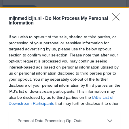
0 reacties
geef mening
mijnmedicijn.nl -
Do Not Process My Personal
Information
Tramal
If you wish to opt-out of the sale, sharing to third parties, or
08-06-2010 | Vrouw
processing of your personal or sensitive information for
tramadol
targeted advertising by us, please use the below opt-out
Chronische rugklachten
section to confirm your selection. Please note that after your
opt-out request is processed you may continue seeing
Effectiviteit
interest-based ads based on personal information utilized by
Hoeveelheid bijwerkingen
us or personal information disclosed to third parties prior to
your opt-out. You may separately opt-out of the further
Ik vind het fijn dat ik hiermee zelf kan bepalen wanneer
disclosure of your personal information by third parties on the
ik meer of minder gebruik. Bij een capsule merk ik dat het
IAB’s list of downstream participants. This information may
wel langer werkt, maar het duurt ook langer voordat je
also be disclosed by us to third parties on the
IAB’s List of
effect merkt. Nu kan ik als ik bijvoorbeeld moet
Downstream Participants
that may further disclose it to other
autorijden beter inplannen en eventueel de extra pijn
third parties.
voor lief nemen en na de autorit iets meer nemen om
mijn rug weer te kalmeren. Ook op mijn werk vind
[lees
Personal Data Processing Opt Outs
meer...]