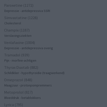
Paroxetine (1272)
Depressie - antidepressiva SSRI
Simvastatine (1228)
Cholesterol
Champix (1187)
Verslavingsziekten
Venlafaxine (1004)
Depressie - antidepressiva overig
Tramadol (939)
Pijn - morfine-achtigen
Thyrax Duotab (882)
Schildklier - hypothyroidie (traagwerkend)
Omeprazol (848)
Maagzuur - protonpompremmers
Metoprolol (817)
Bloeddruk - betablokkers
Lyrica (795)