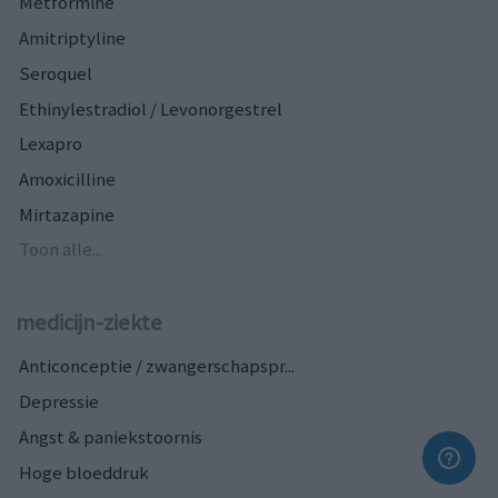
Metformine
Amitriptyline
Seroquel
Ethinylestradiol / Levonorgestrel
Lexapro
Amoxicilline
Mirtazapine
Toon alle...
medicijn-ziekte
Anticonceptie / zwangerschapspr...
Depressie
Angst & paniekstoornis
Hoge bloeddruk