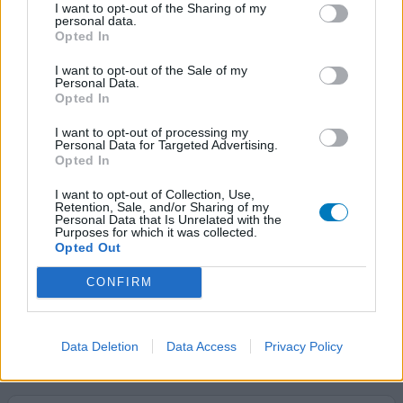
I want to opt-out of the Sharing of my
personal data.
0 reacties
Opted In
geef mening
I want to opt-out of the Sale of my
Personal Data.
Opted In
Tramal
29-03-2010 | Vrouw
I want to opt-out of processing my
Personal Data for Targeted Advertising.
tramadol
Opted In
Posttraumatische dystrofie
I want to opt-out of Collection, Use,
Effectiviteit
Retention, Sale, and/or Sharing of my
Personal Data that Is Unrelated with the
Hoeveelheid bijwerkingen
Purposes for which it was collected.
Opted Out
Tramal druppels zijn niet echt lekker. De eerste jaren dat
CONFIRM
ik ze nam hadden ze een goed effect, soms zelfs 'high' Na
jaren gebruik vermindert het effect
0 reacties
Data Deletion
Data Access
Privacy Policy
geef mening