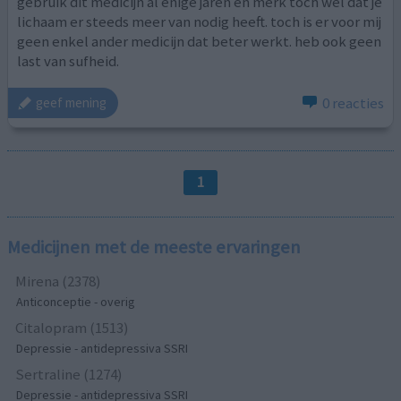
gebruik dit medicijn al enige jaren en merk toch wel dat je
lichaam er steeds meer van nodig heeft. toch is er voor mij
geen enkel ander medicijn dat beter werkt. heb ook geen
last van sufheid.
0 reacties
geef mening
1
Medicijnen met de meeste ervaringen
Mirena (2378)
Anticonceptie - overig
Citalopram (1513)
Depressie - antidepressiva SSRI
Sertraline (1274)
Depressie - antidepressiva SSRI