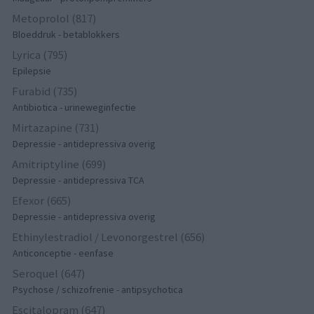
Metoprolol (817)
Bloeddruk - betablokkers
Lyrica (795)
Epilepsie
Furabid (735)
Antibiotica - urineweginfectie
Mirtazapine (731)
Depressie - antidepressiva overig
Amitriptyline (699)
Depressie - antidepressiva TCA
Efexor (665)
Depressie - antidepressiva overig
Ethinylestradiol / Levonorgestrel (656)
Anticonceptie - eenfase
Seroquel (647)
Psychose / schizofrenie - antipsychotica
Escitalopram (647)