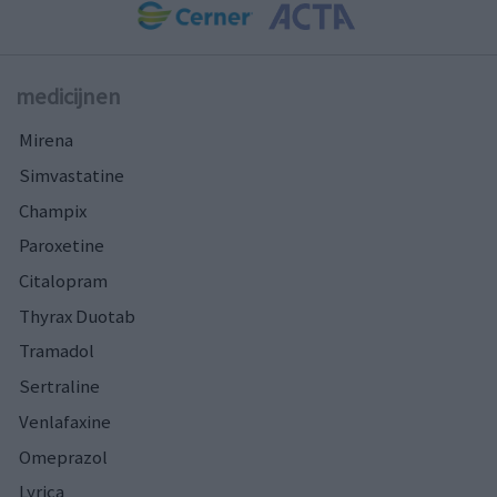
medicijnen
Mirena
Simvastatine
Champix
Paroxetine
Citalopram
Thyrax Duotab
Tramadol
Sertraline
Venlafaxine
Omeprazol
Lyrica