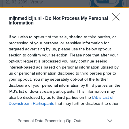
21-03-2009 | Vrouw
acetylsalicylzuur
mijnmedicijn.nl -
Do Not Process My Personal
Information
Effectiviteit
Hoeveelheid bijwerkingen
If you wish to opt-out of the sale, sharing to third parties, or
processing of your personal or sensitive information for
targeted advertising by us, please use the below opt-out
section to confirm your selection. Please note that after your
0 reacties
geef mening
opt-out request is processed you may continue seeing
interest-based ads based on personal information utilized by
us or personal information disclosed to third parties prior to
your opt-out. You may separately opt-out of the further
1
disclosure of your personal information by third parties on the
IAB’s list of downstream participants. This information may
also be disclosed by us to third parties on the
IAB’s List of
Downstream Participants
that may further disclose it to other
Medicijnen met de meeste ervaringen
third parties.
Mirena (2378)
Personal Data Processing Opt Outs
Anticonceptie - overig