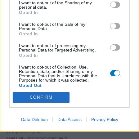
Citalopram (1513)
I want to opt-out of the Sharing of my
personal data.
Depressie - antidepressiva SSRI
Opted In
Sertraline (1274)
I want to opt-out of the Sale of my
Depressie - antidepressiva SSRI
Personal Data.
Paroxetine (1272)
Opted In
Depressie - antidepressiva SSRI
I want to opt-out of processing my
Simvastatine (1228)
Personal Data for Targeted Advertising.
Opted In
Cholesterol
Champix (1187)
I want to opt-out of Collection, Use,
Retention, Sale, and/or Sharing of my
Verslavingsziekten
Personal Data that Is Unrelated with the
Purposes for which it was collected.
Venlafaxine (1004)
Opted Out
Depressie - antidepressiva overig
CONFIRM
Tramadol (939)
Pijn - morfine-achtigen
Thyrax Duotab (882)
Data Deletion
Data Access
Privacy Policy
Schildklier - hypothyroidie (traagwerkend)
Omeprazol (848)
Maagzuur - protonpompremmers