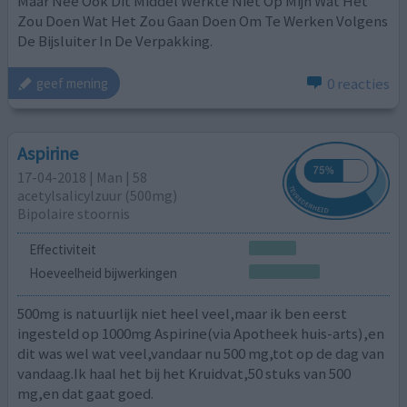
Maar Nee Ook Dit Middel Werkte Niet Op Mijn Wat Het
Zou Doen Wat Het Zou Gaan Doen Om Te Werken Volgens
De Bijsluiter In De Verpakking.
0 reacties
geef mening
Aspirine
17-04-2018 | Man | 58
acetylsalicylzuur (500mg)
Bipolaire stoornis
Effectiviteit
Hoeveelheid bijwerkingen
500mg is natuurlijk niet heel veel,maar ik ben eerst
ingesteld op 1000mg Aspirine(via Apotheek huis-arts),en
dit was wel wat veel,vandaar nu 500 mg,tot op de dag van
vandaag.Ik haal het bij het Kruidvat,50 stuks van 500
mg,en dat gaat goed.