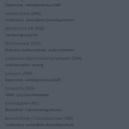
Depressie - antidepressiva SSRI
Amoxicilline (646)
Antibiotica - penicillines breedspectrum
Wellbutrin XR (646)
Verslavingsziekten
Metformine (620)
Diabetes (suikerziekte) - orale middelen
Implanon (hormoonimplantaat) (584)
Anticonceptie - overig
Lexapro (509)
Depressie - antidepressiva SSRI
Concerta (503)
ADHD - psychostimulantia
Amlodipine (493)
Bloeddruk - calciumantagonisten
Amoxicilline / Clavulaanzuur (486)
Antibiotica - penicillines breedspectrum