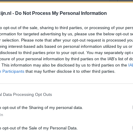
wege alle
Effectiviteit
jn.nl -
Do Not Process My Personal Information
s goed na 2
Hoeveelheid bijwerkingen
e dag erna
to opt-out of the sale, sharing to third parties, or processing of your per
t ik het onveilig doe.
formation for targeted advertising by us, please use the below opt-out s
r selection. Please note that after your opt-out request is processed y
0 reacties
eing interest-based ads based on personal information utilized by us or
disclosed to third parties prior to your opt-out. You may separately opt-
losure of your personal information by third parties on the IAB’s list of
. This information may also be disclosed by us to third parties on the
IA
Participants
that may further disclose it to other third parties.
l Data Processing Opt Outs
opt echter
o opt-out of the Sharing of my personal data.
Effectiviteit
rdes. Nu
In
Hoeveelheid bijwerkingen
erkingen,
o opt-out of the Sale of my Personal Data.
n verdwenen en de haaruitval wordt wat heviger.