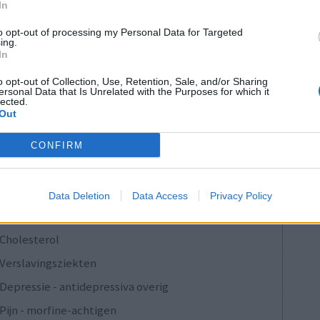
In
0 reacties
to opt-out of processing my Personal Data for Targeted
ing.
In
1
o opt-out of Collection, Use, Retention, Sale, and/or Sharing
ersonal Data that Is Unrelated with the Purposes for which it
lected.
Out
Anticonceptie - overig
CONFIRM
Depressie - antidepressiva SSRI
Depressie - antidepressiva SSRI
Data Deletion
Data Access
Privacy Policy
Depressie - antidepressiva SSRI
Cholesterol
Verslavingsziekten
Depressie - antidepressiva overig
Pijn - morfine-achtigen