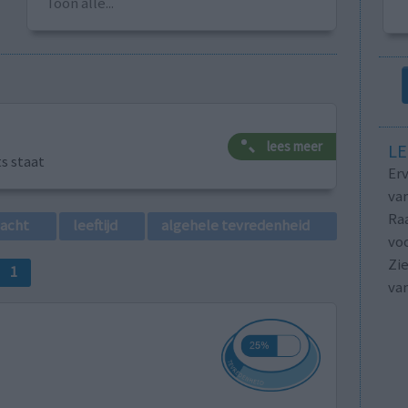
Toon alle...
lees meer
LE
ts staat
Erv
van
Raa
lacht
leeftijd
algehele tevredenheid
voo
Zie
1
va