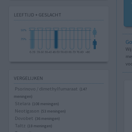
LEEFTIJD + GESLACHT
Go
Wi
med
vo
VERGELIJKEN
Psorinovo / dimethylfumaraat
(147
meningen)
Stelara
(108 meningen)
Neotigason
(53 meningen)
Dovobet
(36 meningen)
Taltz
(18 meningen)