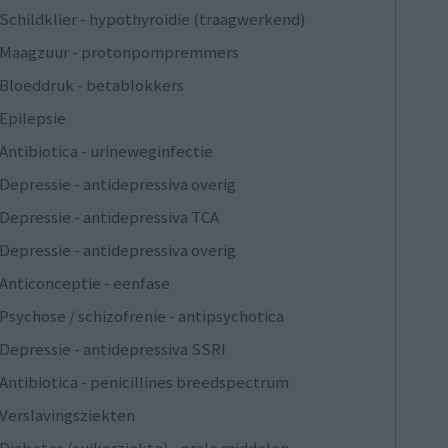
Schildklier - hypothyroidie (traagwerkend)
Maagzuur - protonpompremmers
Bloeddruk - betablokkers
Epilepsie
Antibiotica - urineweginfectie
Depressie - antidepressiva overig
Depressie - antidepressiva TCA
Depressie - antidepressiva overig
Anticonceptie - eenfase
Psychose / schizofrenie - antipsychotica
Depressie - antidepressiva SSRI
Antibiotica - penicillines breedspectrum
Verslavingsziekten
Diabetes (suikerziekte) - orale middelen