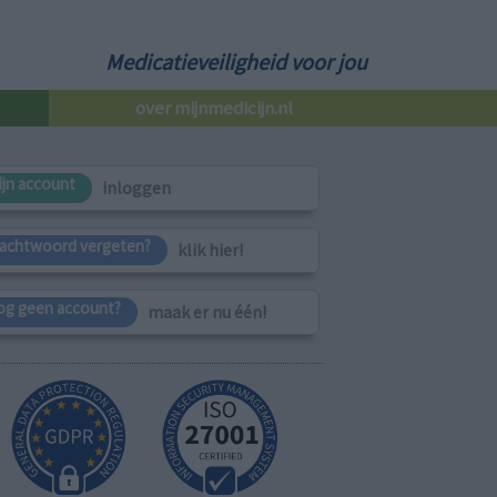
Medicatieveiligheid voor jou
over mijnmedicijn.nl
ijn account
inloggen
achtwoord vergeten?
klik hier!
og geen account?
maak er nu één!