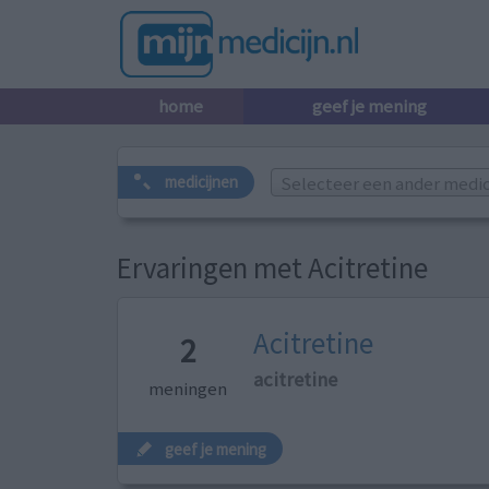
home
geef je mening
Selecteer een ander medicij
medicijnen
Ervaringen met Acitretine
Acitretine
2
acitretine
meningen
geef je mening