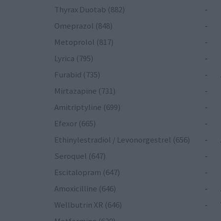
Thyrax Duotab (882)
-
Omeprazol (848)
-
Metoprolol (817)
-
Lyrica (795)
-
Furabid (735)
-
Mirtazapine (731)
-
Amitriptyline (699)
-
Efexor (665)
-
Ethinylestradiol / Levonorgestrel (656)
-
Seroquel (647)
-
Escitalopram (647)
-
Amoxicilline (646)
-
Wellbutrin XR (646)
-
Metformine (620)
-