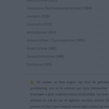
Implanon (hormoonimplantaat) (584)
-
Lexapro (509)
-
Concerta (503)
-
Amlodipine (493)
-
Amoxicilline / Clavulaanzuur (486)
-
Roaccutane (480)
-
Dexamfetamine (446)
-
Euthyrox (436)
-
De reviews op deze pagina zijn door de gebruiker
goedkeuring, om zo te voldoen aan onze standaarden wa
ervaringen is geen medische kennis noodzakelijk. Op deze 
schrijvers en niet die van de eigenaar van deze website. 
persoon en dat u voor medisch advies altijd contact op mo