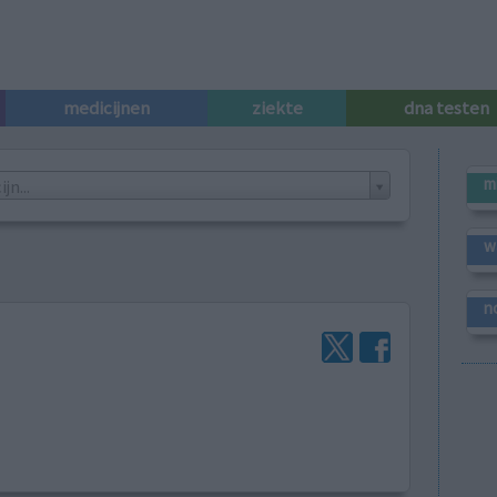
medicijnen
ziekte
dna testen
m
n...
w
n