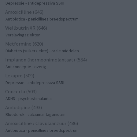
Depressie - antidepressiva SSRI
Amoxicilline (646)
Antibiotica - penicillines breedspectrum
Wellbutrin XR (646)
Verslavingsziekten
Metformine (620)
Diabetes (suikerziekte) - orale middelen
Implanon (hormoonimplantaat) (584)
Anticonceptie - overig
Lexapro (509)
Depressie - antidepressiva SSRI
Concerta (503)
ADHD - psychostimulantia
Amlodipine (493)
Bloeddruk - calciumantagonisten
Amoxicilline / Clavulaanzuur (486)
Antibiotica - penicillines breedspectrum