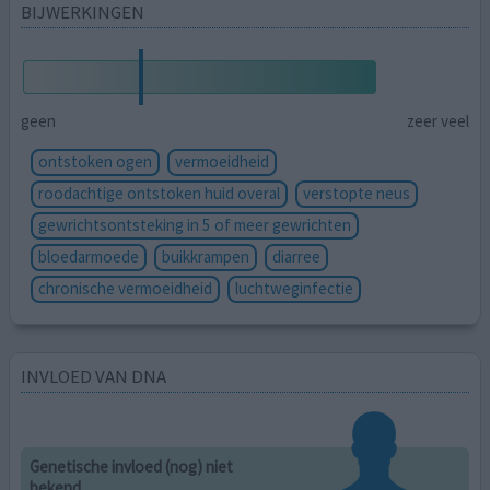
BIJWERKINGEN
geen
zeer veel
ontstoken ogen
vermoeidheid
roodachtige ontstoken huid overal
verstopte neus
gewrichtsontsteking in 5 of meer gewrichten
bloedarmoede
buikkrampen
diarree
chronische vermoeidheid
luchtweginfectie
INVLOED VAN DNA
Genetische invloed (nog) niet
bekend