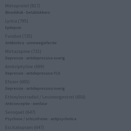
Metoprolol (817)
Bloeddruk - betablokkers
Lyrica (795)
Epilepsie
Furabid (735)
Antibiotica - urineweginfectie
Mirtazapine (731)
Depressie - antidepressiva overig
Amitriptyline (699)
Depressie - antidepressiva TCA
Efexor (665)
Depressie - antidepressiva overig
Ethinylestradiol / Levonorgestrel (656)
Anticonceptie - eenfase
Seroquel (647)
Psychose / schizofrenie - antipsychotica
Escitalopram (647)