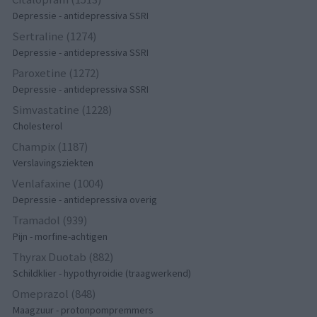
Depressie - antidepressiva SSRI
Sertraline (1274)
Depressie - antidepressiva SSRI
Paroxetine (1272)
Depressie - antidepressiva SSRI
Simvastatine (1228)
Cholesterol
Champix (1187)
Verslavingsziekten
Venlafaxine (1004)
Depressie - antidepressiva overig
Tramadol (939)
Pijn - morfine-achtigen
Thyrax Duotab (882)
Schildklier - hypothyroidie (traagwerkend)
Omeprazol (848)
Maagzuur - protonpompremmers