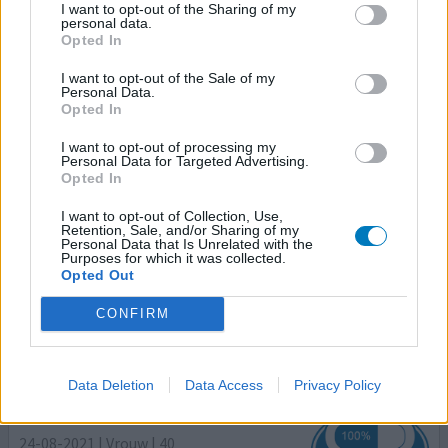
I want to opt-out of the Sharing of my
07-11-2021 | Vrouw | 20
personal data.
ixekizumab (80mg)
Opted In
Artritis psoriatica
I want to opt-out of the Sale of my
Effectiviteit
Personal Data.
Opted In
Hoeveelheid bijwerkingen
I want to opt-out of processing my
Ik heb sinds mijn 14e veel last van psoriasis. Ik heb veel
Personal Data for Targeted Advertising.
Opted In
zalfjes, pillen, en stralingen uitgeprobeerd, maar niets
werkte echt. Eind 2019 viel het mij op dat mijn gewrichten
I want to opt-out of Collection, Use,
niet meer waren zoals ervoor. Ik heb enorm veel last
Retention, Sale, and/or Sharing of my
Personal Data that Is Unrelated with the
gehad van krampen en pijnen. Begin 2020 werd er psorias
Purposes for which it was collected.
artritis vastgesteld en niet veel later begon ik met mijn
Opted Out
behandeling van Taltz. De psorias
[lees meer...]
CONFIRM
0 reacties
geef mening
Data Deletion
Data Access
Privacy Policy
Taltz
24-08-2021 | Vrouw | 40