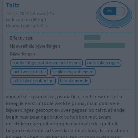
Taltz
18-12-2024 | Vrouw | 46
ixekizumab (80mg)
Reumatoïde artritis
Effectiviteit
Hoeveelheid bijwerkingen
Bijwerkingen
roodachtige ontstoken huid overal
ontstoken ogen
luchtweginfectie
schildklier problemen
schildklier knobbeltje
bloedarmoede
voor artritis psoriatica, psoriatica, bechtrew en tietse
kreeg ik eerst mtx die werkte prima, maar door vele
bijwerkingen gestopt en over gegaan op taltz. ellende
begin naar paar x gebruikt te hebben met zware
ontstoken ogen. dit verergde naarmate de spuit uit
begon te werken. arts zei dat dit niet kon, dit zou alleen
kunnen bij begin van het spuiten. stug door dan maar.