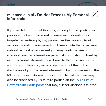
Taltz
17-01-2022 | Vrouw | 49
mijnmedicijn.nl -
Do Not Process My Personal
ixekizumab (80mg)
Information
Reumatoïde artritis
Effectiviteit
If you wish to opt-out of the sale, sharing to third parties, or
processing of your personal or sensitive information for
Hoeveelheid bijwerkingen
targeted advertising by us, please use the below opt-out
section to confirm your selection. Please note that after your
Heel fijn middel maar de spuit is niet te doen
opt-out request is processed you may continue seeing
vergelijkbaar met andere biologicals. Bij de andere zit de
interest-based ads based on personal information utilized by
naald al op de huid. Bij taltz klapt ie op de huid en heb
us or personal information disclosed to third parties prior to
daardoor 5 min erg veel pijn. Heel jammer want ik zie er
your opt-out. You may separately opt-out of the further
nu al weer tegenop. Overweeg echt om weer met m'n
disclosure of your personal information by third parties on the
oude verder te gaan.
IAB’s list of downstream participants. This information may
also be disclosed by us to third parties on the
IAB’s List of
0 reacties
geef mening
Downstream Participants
that may further disclose it to other
third parties.
Personal Data Processing Opt Outs
Taltz