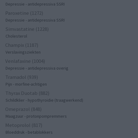
Depressie - antidepressiva SSRI
Paroxetine (1272)
Depressie - antidepressiva SSRI
Simvastatine (1228)
Cholesterol
Champix (1187)
Verslavingsziekten
Venlafaxine (1004)
Depressie - antidepressiva overig
Tramadol (939)
Pijn - morfine-achtigen
Thyrax Duotab (882)
Schildklier - hypothyroidie (traagwerkend)
Omeprazol (848)
Maagzuur - protonpompremmers
Metoprolol (817)
Bloeddruk - betablokkers