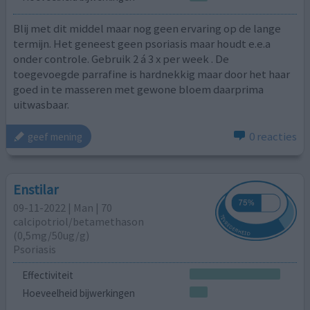
Blij met dit middel maar nog geen ervaring op de lange
termijn. Het geneest geen psoriasis maar houdt e.e.a
onder controle. Gebruik 2 á 3 x per week . De
toegevoegde parrafine is hardnekkig maar door het haar
goed in te masseren met gewone bloem daarprima
uitwasbaar.
0 reacties
geef mening
Enstilar
09-11-2022 | Man | 70
calcipotriol/​betamethason
(0,5mg/50ug/g)
Psoriasis
Effectiviteit
Hoeveelheid bijwerkingen