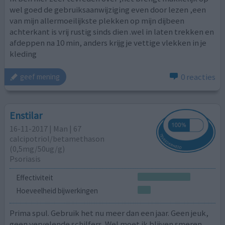
wel goed de gebruiksaanwijziging even door lezen ,een
van mijn allermoeilijkste plekken op mijn dijbeen
achterkant is vrij rustig sinds dien .wel in laten trekken en
afdeppen na 10 min, anders krijg je vettige vlekken in je
kleding
0 reacties
geef mening
Enstilar
16-11-2017 | Man | 67
calcipotriol/​betamethason
(0,5mg/50ug/g)
Psoriasis
Effectiviteit
Hoeveelheid bijwerkingen
Prima spul. Gebruik het nu meer dan een jaar. Geen jeuk,
geen vervelende schilfers. Wel moet ik blijven smeren.