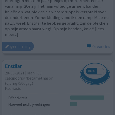
ellebogen met een paar plekjes op m'n armen. Echter
vanaf mijn 20e zijn het mijn volledige armen, handen,
knieën en wat plekjes als waterdruppels verspreid over
de onderbenen. Zomerkleding vond ik een ramp. Maar nu
na 1,5 week Enstilar te hebben gebruikt, zijn de plekken
op mijn armen haast weg!! Op mijn handen, knieë
[lees
meer...]
0 reacties
geef mening
Enstilar
28-05-2021 | Man | 60
calcipotriol/​betamethason
(0,5mg/50ug/g)
Psoriasis
Effectiviteit
Hoeveelheid bijwerkingen