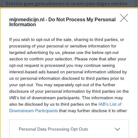
Enstilar gaan gebruiken en al na een paar dagen merkte
ik het effect. Nu is mijn huis weer zacht en ziet er weer
mooi uit. Gebruik het nu een keer per week als
mijnmedicijn.nl -
Do Not Process My Personal
onderhoud en dat gaat prima. Crème is reukloos,
Information
makkelijk in gebruik en voelt heel lekker.
If you wish to opt-out of the sale, sharing to third parties, or
0 reacties
geef mening
processing of your personal or sensitive information for
targeted advertising by us, please use the below opt-out
section to confirm your selection. Please note that after your
opt-out request is processed you may continue seeing
Enstilar
interest-based ads based on personal information utilized by
15-04-2019 | Man | 67
us or personal information disclosed to third parties prior to
calcipotriol/​betamethason
your opt-out. You may separately opt-out of the further
(0,5mg/50ug/g)
disclosure of your personal information by third parties on the
Psoriasis
IAB’s list of downstream participants. This information may
also be disclosed by us to third parties on the
IAB’s List of
Effectiviteit
Downstream Participants
that may further disclose it to other
Hoeveelheid bijwerkingen
third parties.
Ik klop het af maar een wonder geschiedde. Jarenlang
Personal Data Processing Opt Outs
van alles geprobeerd met als enige resultaat de licht