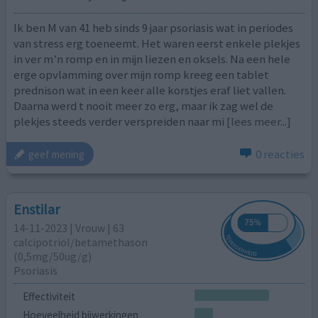
Ik ben M van 41 heb sinds 9 jaar psoriasis wat in periodes
van stress erg toeneemt. Het waren eerst enkele plekjes
in ver m’n romp en in mijn liezen en oksels. Na een hele
erge opvlamming over mijn romp kreeg een tablet
prednison wat in een keer alle korstjes eraf liet vallen.
Daarna werd t nooit meer zo erg, maar ik zag wel de
plekjes steeds verder verspreiden naar mi
[lees meer...]
0 reacties
geef mening
Enstilar
14-11-2023 | Vrouw | 63
calcipotriol/​betamethason
(0,5mg/50ug/g)
Psoriasis
Effectiviteit
Hoeveelheid bijwerkingen