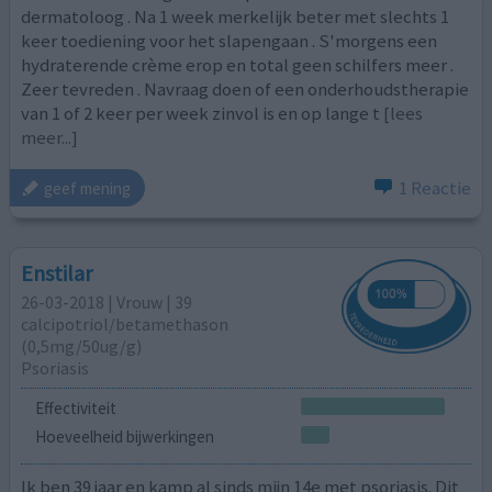
dermatoloog . Na 1 week merkelijk beter met slechts 1
keer toediening voor het slapengaan . S'morgens een
hydraterende crème erop en total geen schilfers meer .
Zeer tevreden . Navraag doen of een onderhoudstherapie
van 1 of 2 keer per week zinvol is en op lange t
[lees
meer...]
1 Reactie
geef mening
Enstilar
26-03-2018 | Vrouw | 39
calcipotriol/​betamethason
(0,5mg/50ug/g)
Psoriasis
Effectiviteit
Hoeveelheid bijwerkingen
Ik ben 39 jaar en kamp al sinds mijn 14e met psoriasis. Dit