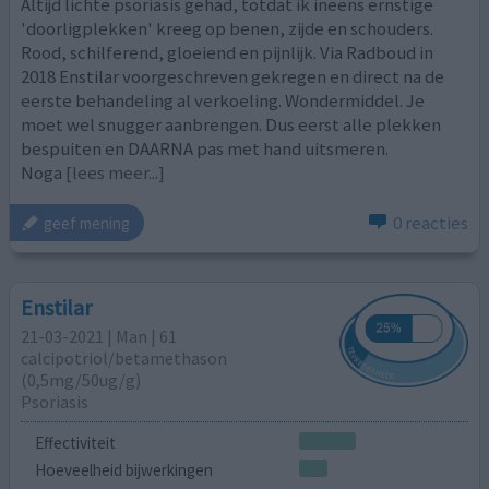
Altijd lichte psoriasis gehad, totdat ik ineens ernstige
'doorligplekken' kreeg op benen, zijde en schouders.
Rood, schilferend, gloeiend en pijnlijk. Via Radboud in
2018 Enstilar voorgeschreven gekregen en direct na de
eerste behandeling al verkoeling. Wondermiddel. Je
moet wel snugger aanbrengen. Dus eerst alle plekken
bespuiten en DAARNA pas met hand uitsmeren.
Noga
[lees meer...]
0 reacties
geef mening
Enstilar
21-03-2021 | Man | 61
calcipotriol/​betamethason
(0,5mg/50ug/g)
Psoriasis
Effectiviteit
Hoeveelheid bijwerkingen