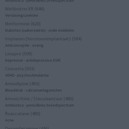
Antibiotica - penicillines breedspectrum
Wellbutrin XR (646)
Verslavingsziekten
Metformine (620)
Diabetes (suikerziekte) - orale middelen
Implanon (hormoonimplantaat) (584)
Anticonceptie - overig
Lexapro (509)
Depressie - antidepressiva SSRI
Concerta (503)
ADHD - psychostimulantia
Amlodipine (493)
Bloeddruk - calciumantagonisten
Amoxicilline / Clavulaanzuur (486)
Antibiotica - penicillines breedspectrum
Roaccutane (480)
Acne
Dexamfetamine (446)