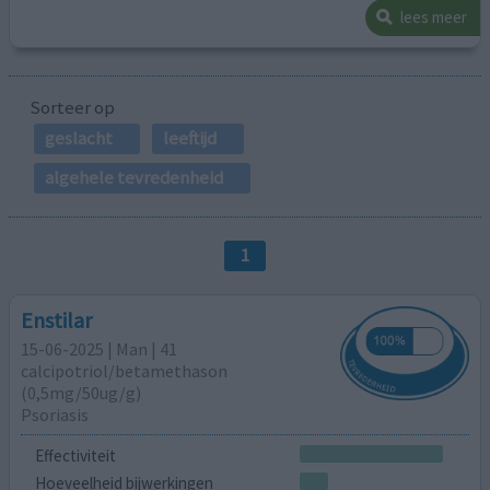
lees meer
Sorteer op
geslacht
leeftijd
algehele tevredenheid
1
Enstilar
15-06-2025 | Man | 41
calcipotriol/​betamethason
(0,5mg/50ug/g)
Psoriasis
Effectiviteit
Hoeveelheid bijwerkingen