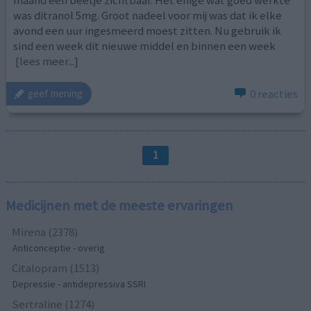
maand een beetje zichtbaar. Het enige wat goed werkte
was ditranol 5mg. Groot nadeel voor mij was dat ik elke
avond een uur ingesmeerd moest zitten. Nu gebruik ik
sind een week dit nieuwe middel en binnen een week
[lees meer...]
0 reacties
geef mening
1
Medicijnen met de meeste ervaringen
Mirena (2378)
Anticonceptie - overig
Citalopram (1513)
Depressie - antidepressiva SSRI
Sertraline (1274)