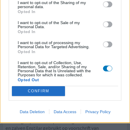
I want to opt-out of the Sharing of my
therapie, die altijd wel hielp voor pakweg 6 maanden. Na
personal data.
het kopen van een 'kruimeldief' om mijn zit en werkplek
Opted In
schoon te houden van schilfers zag ik dat de doorzichtige
opvang van de 'kruimels', mijn huid dus, de opslag geheel
I want to opt-out of the Sale of my
Personal Data.
vulde na twee dagen. Tijd om maar weer
[lees meer...]
Opted In
0 reacties
geef mening
I want to opt-out of processing my
Personal Data for Targeted Advertising.
Opted In
I want to opt-out of Collection, Use,
Enstilar
Retention, Sale, and/or Sharing of my
Personal Data that Is Unrelated with the
02-04-2019 | Man | 62
Purposes for which it was collected.
calcipotriol/​betamethason
Opted Out
(0,5mg/50ug/g)
Psoriasis
CONFIRM
Effectiviteit
Hoeveelheid bijwerkingen
Data Deletion
Data Access
Privacy Policy
Heel erge opstoot van psoriasis gehad . Na vele crèmes
en zalven Enstilar gebruikt op voorschrift van