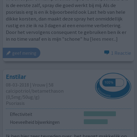
is de eerste zalf, spray die goed werkt bij mij. Als de
psoriasis erg is en ik bijvoorbeeld ook Last heb van hele
dikke korsten, dan maakt deze spray het onmiddellijk
rustig en zie ik na 3 dagen al een enorme verbetering.
Door het vervolgens consequent te gebruiken ben ik er
in no time vanaf en is mijn "schone" hu
[lees meer...]
1 Reactie
geef mening
Enstilar
08-03-2018 | Vrouw | 58
calcipotriol/​betamethason
(0,5mg/50ug/g)
Psoriasis
Effectiviteit
Hoeveelheid bijwerkingen
Ik ben hier zeer tevreden over ,het brengt makkelijk op