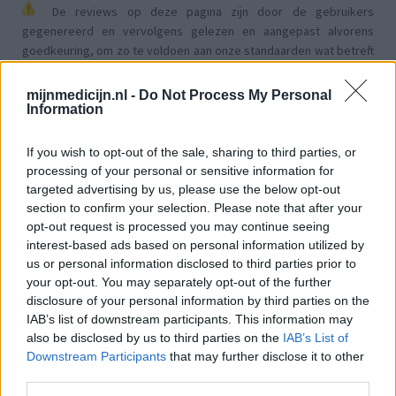
De reviews op deze pagina zijn door de gebruikers
gegenereerd en vervolgens gelezen en aangepast alvorens
goedkeuring, om zo te voldoen aan onze standaarden wat betreft
een review voor een medicijn. Voor het delen van ervaringen is
geen medische kennis noodzakelijk. Op deze manier geven de
mijnmedicijn.nl -
Do Not Process My Personal
reviews alleen een beeld van de ervaring van de schrijvers en niet
Information
die van de eigenaar van deze website. Denk er aan dat de
ervaringen kunnen verschillen van persoon tot persoon en dat u
If you wish to opt-out of the sale, sharing to third parties, or
voor medisch advies altijd contact op moet nemen met uw arts of
processing of your personal or sensitive information for
apotheker.
targeted advertising by us, please use the below opt-out
section to confirm your selection. Please note that after your
opt-out request is processed you may continue seeing
interest-based ads based on personal information utilized by
us or personal information disclosed to third parties prior to
your opt-out. You may separately opt-out of the further
disclosure of your personal information by third parties on the
IAB’s list of downstream participants. This information may
also be disclosed by us to third parties on the
IAB’s List of
Downstream Participants
that may further disclose it to other
third parties.