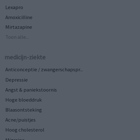
Lexapro
Amoxicilline
Mirtazapine
Toon alle...
medicijn-ziekte
Anticonceptie / zwangerschapspr...
Depressie
Angst & paniekstoornis
Hoge bloeddruk
Blaasontsteking
Acne/puistjes
Hoog cholesterol
Migraine