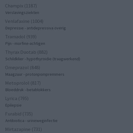
Champix (1187)
Verslavingsziekten
Venlafaxine (1004)
Depressie - antidepressiva overig
Tramadol (939)
Pijn - morfine-achtigen
Thyrax Duotab (882)
Schildklier - hypothyroidie (traagwerkend)
Omeprazol (848)
Maagzuur - protonpompremmers
Metoprolol (817)
Bloeddruk - betablokkers
Lyrica (795)
Epilepsie
Furabid (735)
Antibiotica - urineweginfectie
Mirtazapine (731)