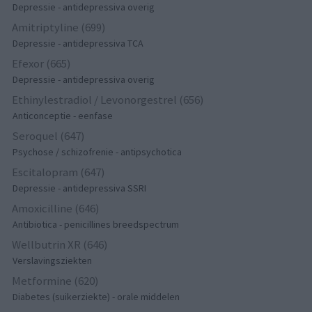
Depressie - antidepressiva overig
Amitriptyline (699)
Depressie - antidepressiva TCA
Efexor (665)
Depressie - antidepressiva overig
Ethinylestradiol / Levonorgestrel (656)
Anticonceptie - eenfase
Seroquel (647)
Psychose / schizofrenie - antipsychotica
Escitalopram (647)
Depressie - antidepressiva SSRI
Amoxicilline (646)
Antibiotica - penicillines breedspectrum
Wellbutrin XR (646)
Verslavingsziekten
Metformine (620)
Diabetes (suikerziekte) - orale middelen