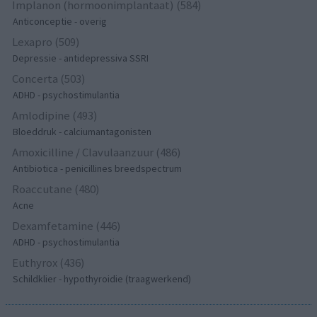
Implanon (hormoonimplantaat) (584)
Anticonceptie - overig
Lexapro (509)
Depressie - antidepressiva SSRI
Concerta (503)
ADHD - psychostimulantia
Amlodipine (493)
Bloeddruk - calciumantagonisten
Amoxicilline / Clavulaanzuur (486)
Antibiotica - penicillines breedspectrum
Roaccutane (480)
Acne
Dexamfetamine (446)
ADHD - psychostimulantia
Euthyrox (436)
Schildklier - hypothyroidie (traagwerkend)