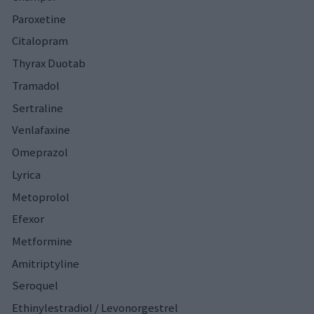
Paroxetine
Citalopram
Thyrax Duotab
Tramadol
Sertraline
Venlafaxine
Omeprazol
Lyrica
Metoprolol
Efexor
Metformine
Amitriptyline
Seroquel
Ethinylestradiol / Levonorgestrel