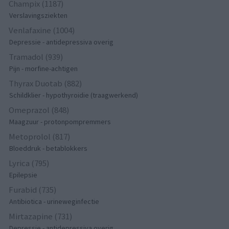
Champix (1187)
Verslavingsziekten
Venlafaxine (1004)
Depressie - antidepressiva overig
Tramadol (939)
Pijn - morfine-achtigen
Thyrax Duotab (882)
Schildklier - hypothyroidie (traagwerkend)
Omeprazol (848)
Maagzuur - protonpompremmers
Metoprolol (817)
Bloeddruk - betablokkers
Lyrica (795)
Epilepsie
Furabid (735)
Antibiotica - urineweginfectie
Mirtazapine (731)
Depressie - antidepressiva overig