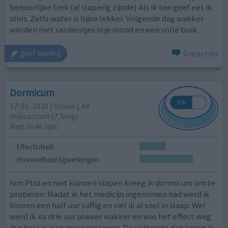
behoorlijke trek (al slaperig zijnde) Als ik toe geef eet ik
alles. Zelfs water is bijna lekker. Volgende dag wakker
worden met sardientjes in je mond en een volle buik.
0 reacties
geef mening
Dormicum
17-01-2020 | Vrouw | 44
midazolam (7,5mg)
Niet in de lijst
Effectiviteit
Hoeveelheid bijwerkingen
Ivm Ptss en niet kunnen slapen kreeg ik dormicum om te
proberen. Nadat ik het medicijn ingenomen had werd ik
binnen een half uur suffig en viel ik al snel in slaap. Wel
werd ik na drie uur alweer wakker en was het effect weg
dus helaas niet meer geslapen. De volgende dag kreeg ik