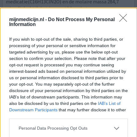
medicatie(C16H13ClN2O) en de molaire massa 284,7
g/mol) dacht ik het is eens tijd om het
midazolammetje(C18H13ClFN3)
[lees meer...]
mijnmedicijn.nl -
Do Not Process My Personal
Information
0 reacties
geef mening
If you wish to opt-out of the sale, sharing to third parties, or
processing of your personal or sensitive information for
Dormicum
targeted advertising by us, please use the below opt-out
section to confirm your selection. Please note that after your
09-02-2019 | Vrouw | 66
opt-out request is processed you may continue seeing
midazolam (15mg)
interest-based ads based on personal information utilized by
Slapeloosheid
us or personal information disclosed to third parties prior to
your opt-out. You may separately opt-out of the further
Effectiviteit
disclosure of your personal information by third parties on the
Hoeveelheid bijwerkingen
IAB’s list of downstream participants. This information may
also be disclosed by us to third parties on the
IAB’s List of
ik slaap er op, wordt , wel na elke droomcyclus gewoon
Downstream Participants
that may further disclose it to other
wakker om te plassen, als ik de 30mg in 1 keer inneem
third parties.
slaap ik 4 - 5 uur. Als ik de tabletten apart in neem met
interval van 3 uur, kan ik er 6-7 uur (onderbroken) slaap
Personal Data Processing Opt Outs
mee bereiken. bijwerking is de gehele morgen nog