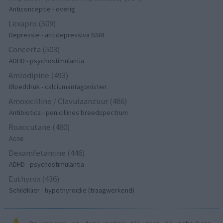
Anticonceptie - overig
Lexapro (509)
Depressie - antidepressiva SSRI
Concerta (503)
ADHD - psychostimulantia
Amlodipine (493)
Bloeddruk - calciumantagonisten
Amoxicilline / Clavulaanzuur (486)
Antibiotica - penicillines breedspectrum
Roaccutane (480)
Acne
Dexamfetamine (446)
ADHD - psychostimulantia
Euthyrox (436)
Schildklier - hypothyroidie (traagwerkend)