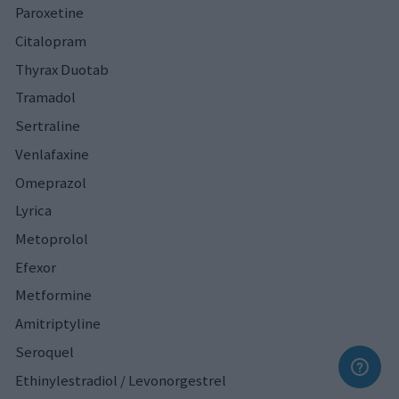
Paroxetine
Citalopram
Thyrax Duotab
Tramadol
Sertraline
Venlafaxine
Omeprazol
Lyrica
Metoprolol
Efexor
Metformine
Amitriptyline
Seroquel
Ethinylestradiol / Levonorgestrel