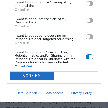
I want to opt-out of the Sharing of my
slaperig/moe. dit middel werkt goed genoeg. Lagere
personal data.
dosering wél geprobeerd, maar was niet effectie
[lees
Opted In
meer...]
I want to opt-out of the Sale of my
Personal Data.
0 reacties
geef mening
Opted In
I want to opt-out of processing my
Personal Data for Targeted Advertising.
Dormicum
Opted In
21-01-2019 | Vrouw | 41
I want to opt-out of Collection, Use,
midazolam (7,5mg)
Retention, Sale, and/or Sharing of my
Slapeloosheid
Personal Data that Is Unrelated with the
Purposes for which it was collected.
Opted Out
Effectiviteit
Hoeveelheid bijwerkingen
CONFIRM
Heyy .. ik ben ruim 1,5 jaar geleden aan de dormicum
gezet( begonnen op 7,5 mg) omdat ik niet in slaap val en
Data Deletion
Data Access
Privacy Policy
als ik slaap gek word van herbelevingen . Ik ben in
november 2017 met 7,5 mg begonnen ( naast 45 mg
mirtazapine, 75mg clomipramide,50 mg quetiapine en 25