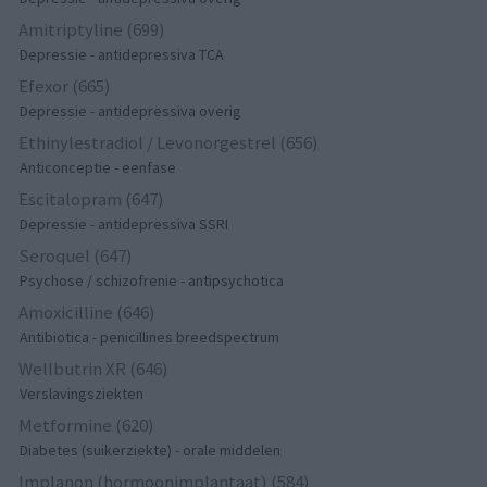
Amitriptyline (699)
Depressie - antidepressiva TCA
Efexor (665)
Depressie - antidepressiva overig
Ethinylestradiol / Levonorgestrel (656)
Anticonceptie - eenfase
Escitalopram (647)
Depressie - antidepressiva SSRI
Seroquel (647)
Psychose / schizofrenie - antipsychotica
Amoxicilline (646)
Antibiotica - penicillines breedspectrum
Wellbutrin XR (646)
Verslavingsziekten
Metformine (620)
Diabetes (suikerziekte) - orale middelen
Implanon (hormoonimplantaat) (584)