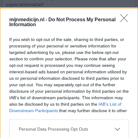
super alternatief.
0 reacties
geef mening
mijnmedicijn.nl -
Do Not Process My Personal
Information
If you wish to opt-out of the sale, sharing to third parties, or
Dormonoct
processing of your personal or sensitive information for
15-04-2017 | Man | 62
targeted advertising by us, please use the below opt-out
loprazolam (1mg)
section to confirm your selection. Please note that after your
PDS (prikkelbare darmsyndroom)
opt-out request is processed you may continue seeing
interest-based ads based on personal information utilized by
Effectiviteit
us or personal information disclosed to third parties prior to
Hoeveelheid bijwerkingen
your opt-out. You may separately opt-out of the further
disclosure of your personal information by third parties on the
Ik gebruik dit middel al 30 jaar om de drie dagen, dus
IAB’s list of downstream participants. This information may
ongeveer 2x per week vanwege PDS. Zorgt er voor dat
also be disclosed by us to third parties on the
IAB’s List of
mijn slaapritme niet teveel wordt verstoord door het
Downstream Participants
that may further disclose it to other
PDS. Het middel zorgt bij mij voor een goede en
third parties.
natuurlijke slaap met dromen gedurende ongeveer 8
Personal Data Processing Opt Outs
uren. Omdat ik het middel om de 3 dagen slik, vindt er
geen stapeling plaats en wen ik er ook niet aan. Ik heb