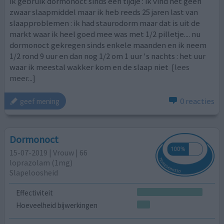
ik gebruik dormonoct sinds een tijdje : ik vind het geen
zwaar slaapmiddel maar ik heb reeds 25 jaren last van
slaapproblemen : ik had staurodorm maar dat is uit de
markt waar ik heel goed mee was met 1/2 pilletje.... nu
dormonoct gekregen sinds enkele maanden en ik neem
1/2 rond 9 uur en dan nog 1/2 om 1 uur 's nachts : het uur
waar ik meestal wakker kom en de slaap niet
[lees
meer...]
0 reacties
geef mening
Dormonoct
15-07-2019 | Vrouw | 66
loprazolam (1mg)
Slapeloosheid
Effectiviteit
Hoeveelheid bijwerkingen