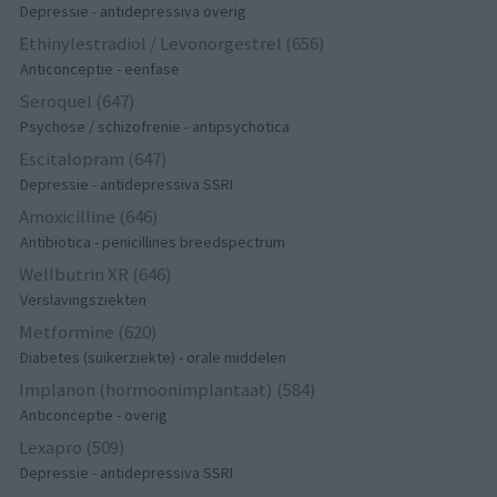
Depressie - antidepressiva overig
Ethinylestradiol / Levonorgestrel (656)
Anticonceptie - eenfase
Seroquel (647)
Psychose / schizofrenie - antipsychotica
Escitalopram (647)
Depressie - antidepressiva SSRI
Amoxicilline (646)
Antibiotica - penicillines breedspectrum
Wellbutrin XR (646)
Verslavingsziekten
Metformine (620)
Diabetes (suikerziekte) - orale middelen
Implanon (hormoonimplantaat) (584)
Anticonceptie - overig
Lexapro (509)
Depressie - antidepressiva SSRI