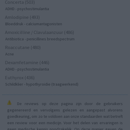
Concerta (503)
ADHD - psychostimulantia
Amlodipine (493)
Bloeddruk - calciumantagonisten
Amoxicilline / Clavulaanzuur (486)
Antibiotica - penicillines breedspectrum
Roaccutane (480)
Acne
Dexamfetamine (446)
ADHD - psychostimulantia
Euthyrox (436)
Schildklier - hypothyroidie (traagwerkend)
De reviews op deze pagina zijn door de gebruikers
gegenereerd en vervolgens gelezen en aangepast alvorens
goedkeuring, om zo te voldoen aan onze standaarden wat betreft
een review voor een medicijn. Voor het delen van ervaringen is
geen medische kennis noodzakelijk. Op deze manier geven de