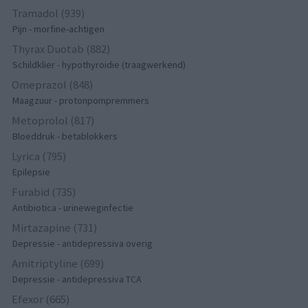
Tramadol (939)
Pijn - morfine-achtigen
Thyrax Duotab (882)
Schildklier - hypothyroidie (traagwerkend)
Omeprazol (848)
Maagzuur - protonpompremmers
Metoprolol (817)
Bloeddruk - betablokkers
Lyrica (795)
Epilepsie
Furabid (735)
Antibiotica - urineweginfectie
Mirtazapine (731)
Depressie - antidepressiva overig
Amitriptyline (699)
Depressie - antidepressiva TCA
Efexor (665)