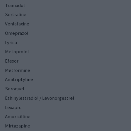
Tramadol
Sertraline
Venlafaxine
Omeprazol
Lyrica
Metoprolol
Efexor
Metformine
Amitriptyline
Seroquel
Ethinylestradiol / Levonorgestrel
Lexapro
Amoxicilline
Mirtazapine