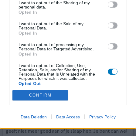
I want to opt-out of the Sharing of my
een a
[lees meer...]
personal data.
Opted In
0 reacties
geef mening
I want to opt-out of the Sale of my
Personal Data.
Opted In
Dormonoct
I want to opt-out of processing my
Personal Data for Targeted Advertising.
31-03-2011 | Vrouw | 50
Opted In
loprazolam
Slecht inslapen
I want to opt-out of Collection, Use,
Retention, Sale, and/or Sharing of my
Personal Data that Is Unrelated with the
Effectiviteit
Purposes for which it was collected.
Opted Out
Hoeveelheid bijwerkingen
CONFIRM
Ik neem een half tablet om de dag, de ene keer werkt
het direct en soms pas na 1 uur. Slaap er ongeveer 5 tot 6
uur aan één stuk, wordt ik wakker daarna dan val ik
gemakkelijker terug in slaap. Probeer het nu af te
Data Deletion
Data Access
Privacy Policy
bouwen want het wordt wel een gewenning en je lichaam
geeft niet meer goed aan of je slaap heb. Je bent dan wel