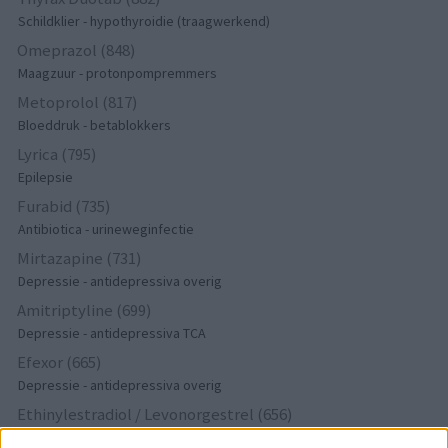
Schildklier - hypothyroidie (traagwerkend)
Omeprazol (848)
Maagzuur - protonpompremmers
Metoprolol (817)
Bloeddruk - betablokkers
Lyrica (795)
Epilepsie
Furabid (735)
Antibiotica - urineweginfectie
Mirtazapine (731)
Depressie - antidepressiva overig
Amitriptyline (699)
Depressie - antidepressiva TCA
Efexor (665)
Depressie - antidepressiva overig
Ethinylestradiol / Levonorgestrel (656)
Anticonceptie - eenfase