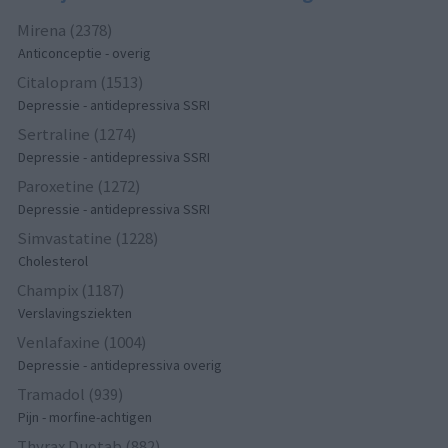
Mirena (2378)
Anticonceptie - overig
Citalopram (1513)
Depressie - antidepressiva SSRI
Sertraline (1274)
Depressie - antidepressiva SSRI
Paroxetine (1272)
Depressie - antidepressiva SSRI
Simvastatine (1228)
Cholesterol
Champix (1187)
Verslavingsziekten
Venlafaxine (1004)
Depressie - antidepressiva overig
Tramadol (939)
Pijn - morfine-achtigen
Thyrax Duotab (882)