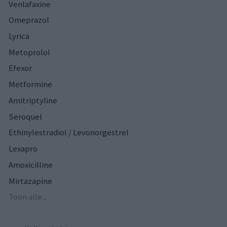
Venlafaxine
Omeprazol
Lyrica
Metoprolol
Efexor
Metformine
Amitriptyline
Seroquel
Ethinylestradiol / Levonorgestrel
Lexapro
Amoxicilline
Mirtazapine
Toon alle...