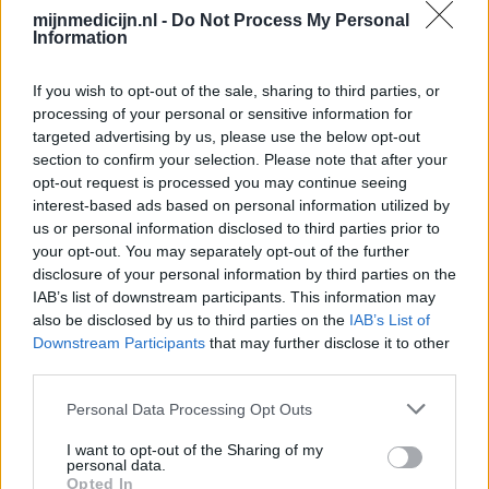
Seroquel (647)
mijnmedicijn.nl -
Do Not Process My Personal
Information
Psychose / schizofrenie - antipsychotica
Escitalopram (647)
If you wish to opt-out of the sale, sharing to third parties, or
Depressie - antidepressiva SSRI
processing of your personal or sensitive information for
Amoxicilline (646)
targeted advertising by us, please use the below opt-out
Antibiotica - penicillines breedspectrum
section to confirm your selection. Please note that after your
opt-out request is processed you may continue seeing
Wellbutrin XR (646)
interest-based ads based on personal information utilized by
Verslavingsziekten
us or personal information disclosed to third parties prior to
Metformine (620)
your opt-out. You may separately opt-out of the further
Diabetes (suikerziekte) - orale middelen
disclosure of your personal information by third parties on the
IAB’s list of downstream participants. This information may
Implanon (hormoonimplantaat) (584)
also be disclosed by us to third parties on the
IAB’s List of
Anticonceptie - overig
Downstream Participants
that may further disclose it to other
Lexapro (509)
third parties.
Depressie - antidepressiva SSRI
Personal Data Processing Opt Outs
Concerta (503)
ADHD - psychostimulantia
I want to opt-out of the Sharing of my
personal data.
Amlodipine (493)
Opted In