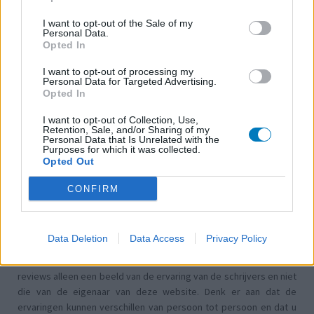
Bloeddruk - calciumantagonisten
I want to opt-out of the Sale of my
Amoxicilline / Clavulaanzuur (486)
Personal Data.
Antibiotica - penicillines breedspectrum
Opted In
Roaccutane (480)
I want to opt-out of processing my
Acne
Personal Data for Targeted Advertising.
Opted In
Dexamfetamine (446)
ADHD - psychostimulantia
I want to opt-out of Collection, Use,
Retention, Sale, and/or Sharing of my
Euthyrox (436)
Personal Data that Is Unrelated with the
Purposes for which it was collected.
Schildklier - hypothyroidie (traagwerkend)
Opted Out
CONFIRM
De reviews op deze pagina zijn door de gebruikers
gegenereerd en vervolgens gelezen en aangepast alvorens
goedkeuring, om zo te voldoen aan onze standaarden wat betreft
Data Deletion
Data Access
Privacy Policy
een review voor een medicijn. Voor het delen van ervaringen is
geen medische kennis noodzakelijk. Op deze manier geven de
reviews alleen een beeld van de ervaring van de schrijvers en niet
die van de eigenaar van deze website. Denk er aan dat de
ervaringen kunnen verschillen van persoon tot persoon en dat u