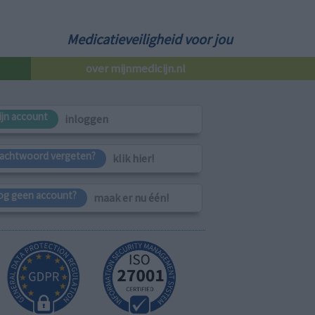
Medicatieveiligheid voor jou
over mijnmedicijn.nl
ijn account
inloggen
achtwoord vergeten?
klik hier!
og geen account?
maak er nu één!