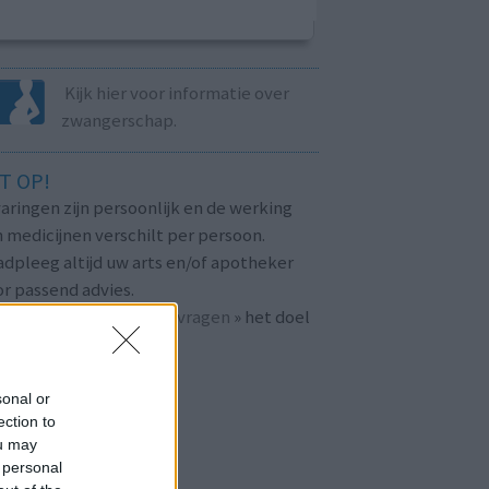
Kijk hier voor informatie over
zwangerschap.
T OP!
aringen zijn persoonlijk en de werking
 medicijnen verschilt per persoon.
dpleeg altijd uw arts en/of apotheker
r passend advies.
 ook bij «
veelgestelde vragen
» het doel
n
mijnmedicijn.nl
.
sonal or
ection to
ou may
 personal