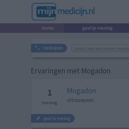
home
geef je mening
Selecteer een ander medicij
medicijnen
Ervaringen met Mogadon
Mogadon
1
nitrazepam
mening
geef je mening