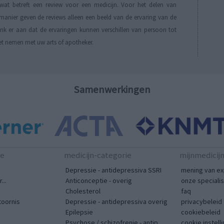
t betreft een review voor een medicijn. Voor het delen van
manier geven de reviews alleen een beeld van de ervaring van de
Denk er aan dat de ervaringen kunnen verschillen van persoon tot
et nemen met uw arts of apotheker.
Samenwerkingen
te
medicijn-categorie
mijnmedicij
Depressie - antidepressiva SSRI
mening van ex
...
Anticonceptie - overig
onze speciali
Cholesterol
faq
toornis
Depressie - antidepressiva overig
privacybeleid
Epilepsie
cookiebeleid
Psychose / schizofrenie - antip...
cookie instell