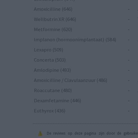
Amoxicilline (646)
-
Wellbutrin XR (646)
-
Metformine (620)
-
Implanon (hormoonimplantaat) (584)
-
Lexapro (509)
-
Concerta (503)
-
Amlodipine (493)
-
Amoxicilline / Clavulaanzuur (486)
-
Roaccutane (480)
-
Dexamfetamine (446)
-
Euthyrox (436)
-
De reviews op deze pagina zijn door de gebruiker