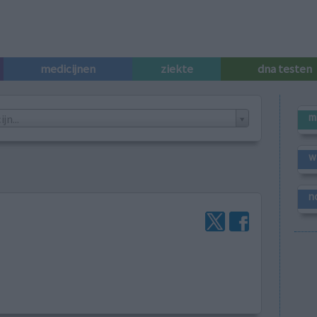
medicijnen
ziekte
dna testen
m
n...
w
n