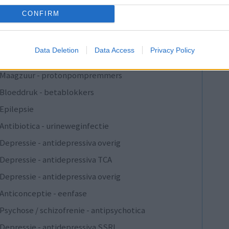
Verslavingsziekten
CONFIRM
Depressie - antidepressiva overig
Pijn - morfine-achtigen
Data Deletion
Data Access
Privacy Policy
Schildklier - hypothyroidie (traagwerkend)
Maagzuur - protonpompremmers
Bloeddruk - betablokkers
Epilepsie
Antibiotica - urineweginfectie
Depressie - antidepressiva overig
Depressie - antidepressiva TCA
Depressie - antidepressiva overig
Anticonceptie - eenfase
Psychose / schizofrenie - antipsychotica
Depressie - antidepressiva SSRI