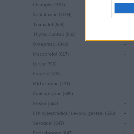
Champix (1187)
-
Venlafaxine (1004)
-
Tramadol (939)
-
Thyrax Duotab (882)
-
Omeprazol (848)
-
Metoprolol (817)
-
Lyrica (795)
-
Furabid (735)
-
Mirtazapine (731)
-
Amitriptyline (699)
-
Efexor (665)
-
Ethinylestradiol / Levonorgestrel (656)
-
Seroquel (647)
-
Escitalopram (647)
-