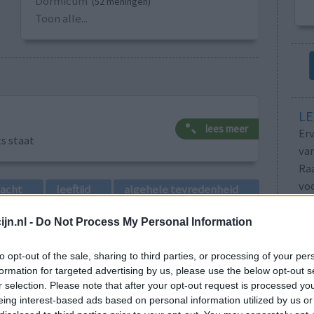
Dormicum
(52 meningen)
Toon alle...
LE
lees meer
Erv
ts staat
van
Raa
voo
lacht
leeftijd
algehele tevredenheid
Zie
va
jn.nl -
Do Not Process My Personal Information
1
to opt-out of the sale, sharing to third parties, or processing of your per
formation for targeted advertising by us, please use the below opt-out s
r selection. Please note that after your opt-out request is processed y
eing interest-based ads based on personal information utilized by us or