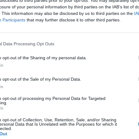
disclosed to third parties prior to your opt-out. You may separately opt-
losure of your personal information by third parties on the IAB’s list of
. This information may also be disclosed by us to third parties on the
IA
Effectiviteit
Participants
that may further disclose it to other third parties.
Hoeveelheid bijwerkingen
0 reacties
l Data Processing Opt Outs
o opt-out of the Sharing of my personal data.
1
In
o opt-out of the Sale of my Personal Data.
In
Anticonceptie - overig
to opt-out of processing my Personal Data for Targeted
Depressie - antidepressiva SSRI
ing.
In
Depressie - antidepressiva SSRI
o opt-out of Collection, Use, Retention, Sale, and/or Sharing
Depressie - antidepressiva SSRI
ersonal Data that Is Unrelated with the Purposes for which it
lected.
Cholesterol
Out