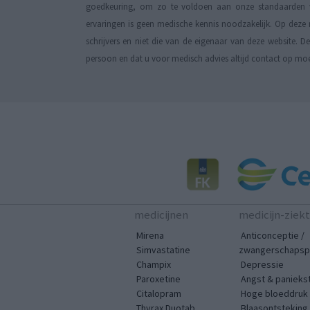
goedkeuring, om zo te voldoen aan onze standaarden wa
ervaringen is geen medische kennis noodzakelijk. Op deze 
schrijvers en niet die van de eigenaar van deze website. 
persoon en dat u voor medisch advies altijd contact op mo
medicijnen
medicijn-ziek
Mirena
Anticonceptie /
Simvastatine
zwangerschapspr
Champix
Depressie
Paroxetine
Angst & panieks
Citalopram
Hoge bloeddruk
Thyrax Duotab
Blaasontsteking