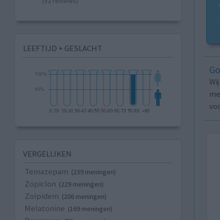
(52 reviews)
LEEFTIJD + GESLACHT
Go
Wi
med
vo
VERGELIJKEN
Temazepam
(239 meningen)
Zopiclon
(229 meningen)
Zolpidem
(206 meningen)
Melatonine
(169 meningen)