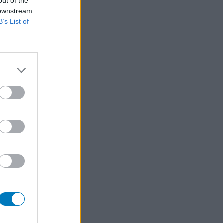
out of the
 downstream
B’s List of