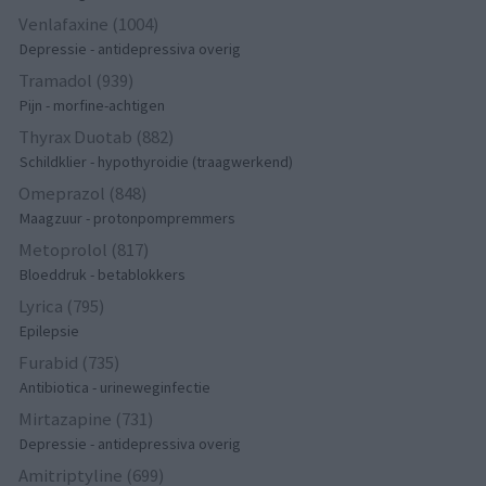
Venlafaxine (1004)
Depressie - antidepressiva overig
Tramadol (939)
Pijn - morfine-achtigen
Thyrax Duotab (882)
Schildklier - hypothyroidie (traagwerkend)
Omeprazol (848)
Maagzuur - protonpompremmers
Metoprolol (817)
Bloeddruk - betablokkers
Lyrica (795)
Epilepsie
Furabid (735)
Antibiotica - urineweginfectie
Mirtazapine (731)
Depressie - antidepressiva overig
Amitriptyline (699)