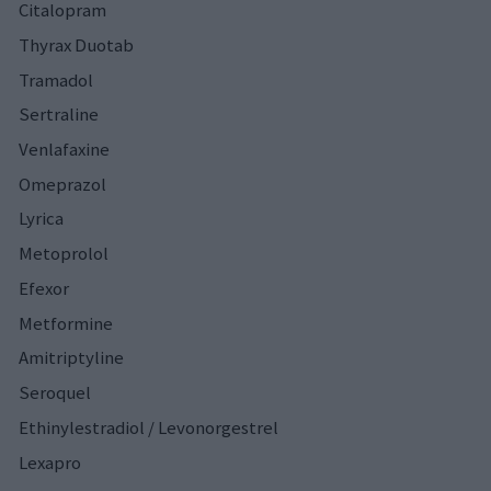
Citalopram
Thyrax Duotab
Tramadol
Sertraline
Venlafaxine
Omeprazol
Lyrica
Metoprolol
Efexor
Metformine
Amitriptyline
Seroquel
Ethinylestradiol / Levonorgestrel
Lexapro