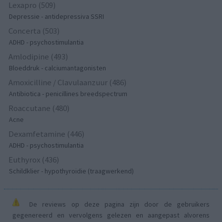
Lexapro (509)
Depressie - antidepressiva SSRI
Concerta (503)
ADHD - psychostimulantia
Amlodipine (493)
Bloeddruk - calciumantagonisten
Amoxicilline / Clavulaanzuur (486)
Antibiotica - penicillines breedspectrum
Roaccutane (480)
Acne
Dexamfetamine (446)
ADHD - psychostimulantia
Euthyrox (436)
Schildklier - hypothyroidie (traagwerkend)
De reviews op deze pagina zijn door de gebruikers
gegenereerd en vervolgens gelezen en aangepast alvorens