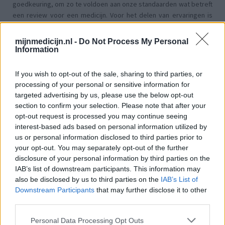
goedkeuring, om zo te voldoen aan onze standaarden wat betreft
een review voor een medicijn. Voor het delen van ervaringen is
geen medische kennis noodzakelijk. Op deze manier geven de
reviews alleen een beeld van de ervaring van de schrijvers en niet
mijnmedicijn.nl -
Do Not Process My Personal
die van de eigenaar van deze website. Denk er aan dat de
Information
ervaringen kunnen verschillen van persoon tot persoon en dat u
voor medisch advies altijd contact op moet nemen met uw arts of
If you wish to opt-out of the sale, sharing to third parties, or
apotheker.
processing of your personal or sensitive information for
targeted advertising by us, please use the below opt-out
section to confirm your selection. Please note that after your
opt-out request is processed you may continue seeing
interest-based ads based on personal information utilized by
us or personal information disclosed to third parties prior to
your opt-out. You may separately opt-out of the further
disclosure of your personal information by third parties on the
IAB’s list of downstream participants. This information may
also be disclosed by us to third parties on the
IAB’s List of
Downstream Participants
that may further disclose it to other
third parties.
Personal Data Processing Opt Outs