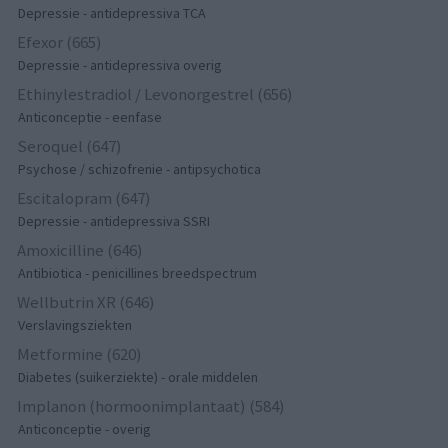
Depressie - antidepressiva TCA
Efexor (665)
Depressie - antidepressiva overig
Ethinylestradiol / Levonorgestrel (656)
Anticonceptie - eenfase
Seroquel (647)
Psychose / schizofrenie - antipsychotica
Escitalopram (647)
Depressie - antidepressiva SSRI
Amoxicilline (646)
Antibiotica - penicillines breedspectrum
Wellbutrin XR (646)
Verslavingsziekten
Metformine (620)
Diabetes (suikerziekte) - orale middelen
Implanon (hormoonimplantaat) (584)
Anticonceptie - overig