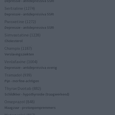
Depressie - antidepressiva SSRI
Sertraline (1274)
Depressie - antidepressiva SSRI
Paroxetine (1272)
Depressie - antidepressiva SSRI
Simvastatine (1228)
Cholesterol
Champix (1187)
Verslavingsziekten
Venlafaxine (1004)
Depressie - antidepressiva overig
Tramadol (939)
Pijn - morfine-achtigen
Thyrax Duotab (882)
Schildklier - hypothyroidie (traagwerkend)
Omeprazol (848)
Maagzuur - protonpompremmers