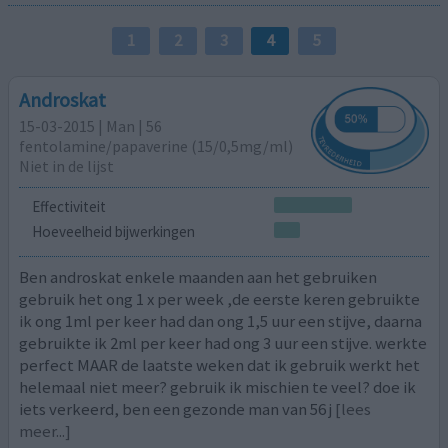
1
2
3
4
5
Androskat
15-03-2015 | Man | 56
fentolamine/papaverine (15/0,5mg/ml)
Niet in de lijst
Effectiviteit
Hoeveelheid bijwerkingen
Ben androskat enkele maanden aan het gebruiken
gebruik het ong 1 x per week ,de eerste keren gebruikte
ik ong 1ml per keer had dan ong 1,5 uur een stijve, daarna
gebruikte ik 2ml per keer had ong 3 uur een stijve. werkte
perfect MAAR de laatste weken dat ik gebruik werkt het
helemaal niet meer? gebruik ik mischien te veel? doe ik
iets verkeerd, ben een gezonde man van 56 j
[lees
meer...]