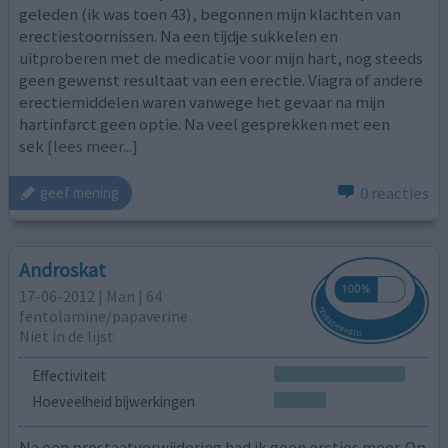
geleden (ik was toen 43), begonnen mijn klachten van
erectiestoornissen. Na een tijdje sukkelen en
uitproberen met de medicatie voor mijn hart, nog steeds
geen gewenst resultaat van een erectie. Viagra of andere
erectiemiddelen waren vanwege het gevaar na mijn
hartinfarct geen optie. Na veel gesprekken met een
sek
[lees meer...]
0 reacties
geef mening
Androskat
17-06-2012 | Man | 64
fentolamine/papaverine
Niet in de lijst
Effectiviteit
Hoeveelheid bijwerkingen
Na een prostaatverwijdering had ik geen ercties meer. Op