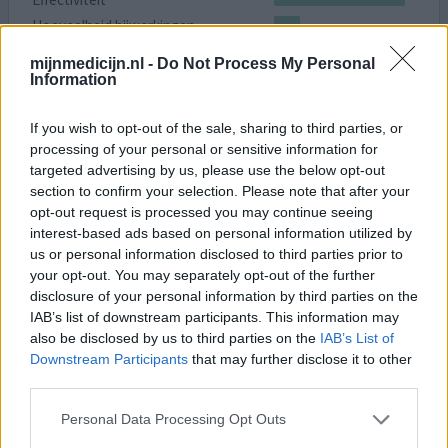
Hoeveelheid bijwerkingen
mijnmedicijn.nl -
Do Not Process My Personal
ben in 1998 geopereerd aan mijn prostaat. na enige tijd
Information
viagra geprobeerd te hebben zonder succes ben ik over
gestapt op androskat. ben heel tevreden over androskat .
If you wish to opt-out of the sale, sharing to third parties, or
Gebruik 0,1ml per keer en de rest moet ik weggooien.
processing of your personal or sensitive information for
Mijn apotheker verkoop die naalden niet los . zijn er
targeted advertising by us, please use the below opt-out
anderen die het gebruikt en wel losse naalden kan
section to confirm your selection. Please note that after your
krijgen? ben benieuwd
opt-out request is processed you may continue seeing
interest-based ads based on personal information utilized by
2 reacties
geef mening
us or personal information disclosed to third parties prior to
your opt-out. You may separately opt-out of the further
disclosure of your personal information by third parties on the
IAB’s list of downstream participants. This information may
Androskat
also be disclosed by us to third parties on the
IAB’s List of
22-02-2013 | Man | 65
Downstream Participants
that may further disclose it to other
fentolamine/papaverine
third parties.
Erectiestoornis
Personal Data Processing Opt Outs
Effectiviteit