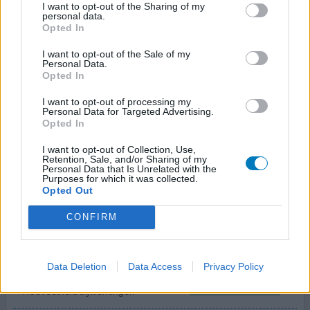
Hoeveelheid bijwerkingen
I want to opt-out of the Sharing of my
personal data.
Opted In
ik gebruik androskat al 12jaar en vind het een prima
middel alleen duur. Ik gebruik 1 ml per keer, de rest gooi
I want to opt-out of the Sale of my
Personal Data.
ik weg jammer ,maar ik lees dat je het ook kunt bewaren .
Opted In
Wie kan mij vertellen hoe?, want dan kan ik er twee keer
gebruik van maken. ik heb prostaat kanker gehad en een
I want to opt-out of processing my
Personal Data for Targeted Advertising.
radikalle vewijdering
Opted In
1 Reactie
geef mening
I want to opt-out of Collection, Use,
Retention, Sale, and/or Sharing of my
Personal Data that Is Unrelated with the
Purposes for which it was collected.
Opted Out
Androskat
14-02-2013 | Man | 67
CONFIRM
fentolamine/papaverine
Erectiestoornis
Data Deletion
Data Access
Privacy Policy
Effectiviteit
Hoeveelheid bijwerkingen