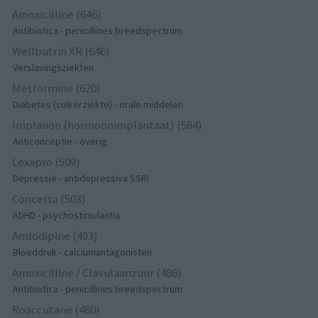
Amoxicilline (646)
Antibiotica - penicillines breedspectrum
Wellbutrin XR (646)
Verslavingsziekten
Metformine (620)
Diabetes (suikerziekte) - orale middelen
Implanon (hormoonimplantaat) (584)
Anticonceptie - overig
Lexapro (509)
Depressie - antidepressiva SSRI
Concerta (503)
ADHD - psychostimulantia
Amlodipine (493)
Bloeddruk - calciumantagonisten
Amoxicilline / Clavulaanzuur (486)
Antibiotica - penicillines breedspectrum
Roaccutane (480)