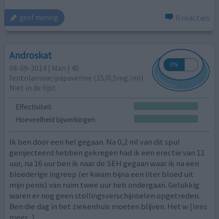
0 reacties
geef mening
Androskat
08-09-2014 | Man | 40
fentolamine/papaverine (15/0,5mg/ml)
Niet in de lijst
Effectiviteit
Hoeveelheid bijwerkingen
Ik ben door een hel gegaan. Na 0,2 ml van dit spul
geïnjecteerd hebben gekregen had ik een erectie van 12
uur, na 16 uur ben ik naar de SEH gegaan waar ik na een
bloederige ingreep (er kwam bijna een liter bloed uit
mijn penis) van ruim twee uur heb ondergaan. Gelukkig
waren er nog geen stollingsverschijnselen opgetreden.
Ben die dag in het ziekenhuis moeten blijven. Het w
[lees
meer...]