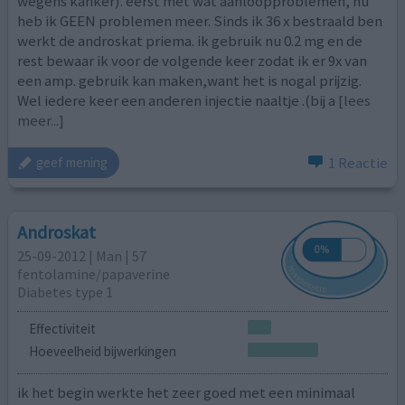
wegens kanker). eerst met wat aanloopproblemen, nu
heb ik GEEN problemen meer. Sinds ik 36 x bestraald ben
werkt de androskat priema. ik gebruik nu 0.2 mg en de
rest bewaar ik voor de volgende keer zodat ik er 9x van
een amp. gebruik kan maken,want het is nogal prijzig.
Wel iedere keer een anderen injectie naaltje .(bij a
[lees
meer...]
1 Reactie
geef mening
Androskat
25-09-2012 | Man | 57
fentolamine/papaverine
Diabetes type 1
Effectiviteit
Hoeveelheid bijwerkingen
ik het begin werkte het zeer goed met een minimaal