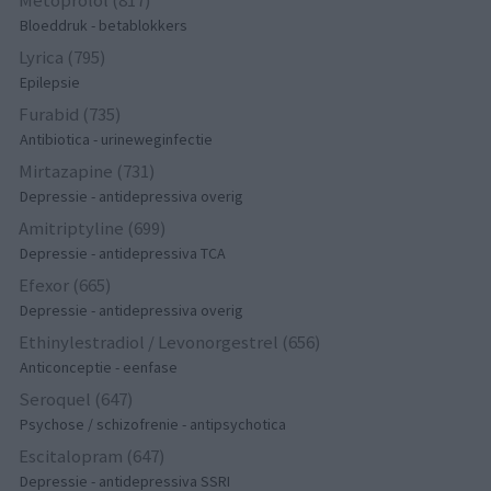
Metoprolol (817)
Bloeddruk - betablokkers
Lyrica (795)
Epilepsie
Furabid (735)
Antibiotica - urineweginfectie
Mirtazapine (731)
Depressie - antidepressiva overig
Amitriptyline (699)
Depressie - antidepressiva TCA
Efexor (665)
Depressie - antidepressiva overig
Ethinylestradiol / Levonorgestrel (656)
Anticonceptie - eenfase
Seroquel (647)
Psychose / schizofrenie - antipsychotica
Escitalopram (647)
Depressie - antidepressiva SSRI