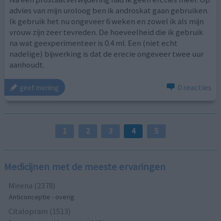
advies van mijn uroloog ben ik androskat gaan gebruiken.
Ik gebruik het nu ongeveer 6 weken en zowel ik als mijn
vrouw zijn zeer tevreden. De hoeveelheid die ik gebruik
na wat geexperimenteer is 0.4 ml. Een (niet echt
nadelige) bijwerking is dat de erecie ongeveer twee uur
aanhoudt.
0 reacties
geef mening
1
2
3
4
5
Medicijnen met de meeste ervaringen
Mirena (2378)
Anticonceptie - overig
Citalopram (1513)