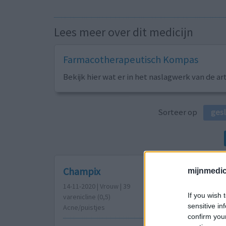
Lees meer over dit medicijn
Farmacotherapeutisch Kompas
Bekijk hier wat er in het naslagwerk van de ar
Sorteer op
ges
Champix
mijnmedici
14-11-2020 | Vrouw | 39
If you wish 
varenicline (0,5)
sensitive in
Acne/puistjes
confirm you