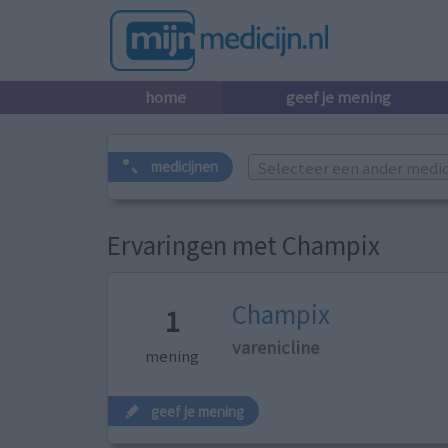
home
geef je mening
Selecteer een ander medicij
medicijnen
Ervaringen met Champix
Champix
1
varenicline
mening
geef je mening