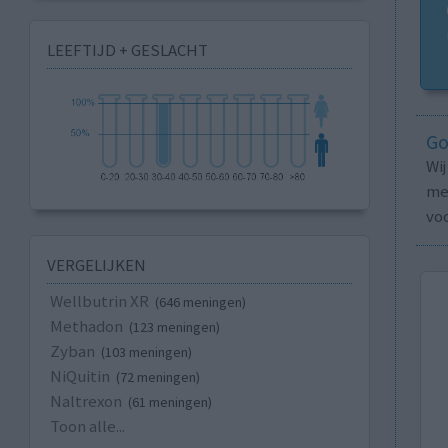
LEEFTIJD + GESLACHT
Go
Wi
med
vo
VERGELIJKEN
Wellbutrin XR
(646 meningen)
Methadon
(123 meningen)
Zyban
(103 meningen)
NiQuitin
(72 meningen)
Naltrexon
(61 meningen)
Toon alle...