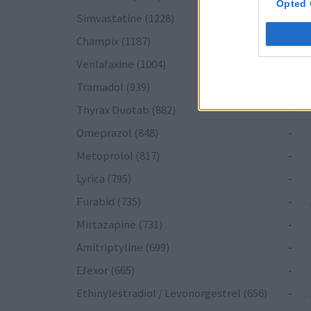
Opted 
Simvastatine (1228)
-
Champix (1187)
-
Venlafaxine (1004)
-
Tramadol (939)
-
Thyrax Duotab (882)
-
Omeprazol (848)
-
Metoprolol (817)
-
Lyrica (795)
-
Furabid (735)
-
Mirtazapine (731)
-
Amitriptyline (699)
-
Efexor (665)
-
Ethinylestradiol / Levonorgestrel (656)
-