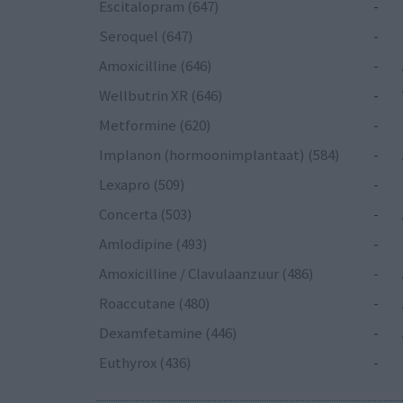
Escitalopram (647)
-
Seroquel (647)
-
Amoxicilline (646)
-
Wellbutrin XR (646)
-
Metformine (620)
-
Implanon (hormoonimplantaat) (584)
-
Lexapro (509)
-
Concerta (503)
-
Amlodipine (493)
-
Amoxicilline / Clavulaanzuur (486)
-
Roaccutane (480)
-
Dexamfetamine (446)
-
Euthyrox (436)
-