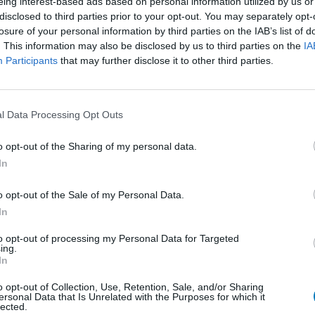
eing interest-based ads based on personal information utilized by us or
e eerste
Effectiviteit
disclosed to third parties prior to your opt-out. You may separately opt-
ng . Maar
Hoeveelheid bijwerkingen
losure of your personal information by third parties on the IAB’s list of
ik . Ik kan
. This information may also be disclosed by us to third parties on the
IA
toe zicht van een arts . Wel 2 weken van het roken
Participants
that may further disclose it to other third parties.
eker ben . Ik wil er vanaf maar moet nu een weekeind
l Data Processing Opt Outs
0 reacties
o opt-out of the Sharing of my personal data.
In
1
o opt-out of the Sale of my Personal Data.
In
to opt-out of processing my Personal Data for Targeted
Anticonceptie - overig
ing.
In
Depressie - antidepressiva SSRI
Depressie - antidepressiva SSRI
o opt-out of Collection, Use, Retention, Sale, and/or Sharing
ersonal Data that Is Unrelated with the Purposes for which it
lected.
Depressie - antidepressiva SSRI