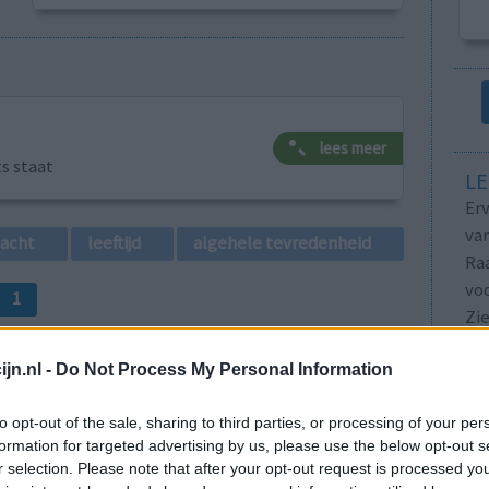
lees meer
ts staat
LE
Erv
van
lacht
leeftijd
algehele tevredenheid
Raa
voo
1
Zie
va
jn.nl -
Do Not Process My Personal Information
to opt-out of the sale, sharing to third parties, or processing of your per
formation for targeted advertising by us, please use the below opt-out s
r selection. Please note that after your opt-out request is processed y