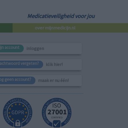
Medicatieveiligheid voor jou
over mijnmedicijn.nl
ijn account
inloggen
achtwoord vergeten?
klik hier!
og geen account?
maak er nu één!