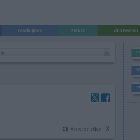
medicijnen
ziekte
dna testen
m
n...
w
n
X
Bij
Acne/puistjes