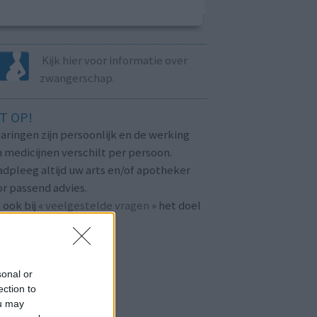
Kijk hier voor informatie over
zwangerschap.
T OP!
aringen zijn persoonlijk en de werking
 medicijnen verschilt per persoon.
dpleeg altijd uw arts en/of apotheker
r passend advies.
 ook bij «
veelgestelde vragen
» het doel
n
mijnmedicijn.nl
.
sonal or
ection to
ou may