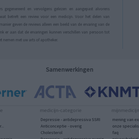
s gegenereerd en vervolgens gelezen en aangepast alvorens
t betreft een review voor een medicijn. Voor het delen van
manier geven de reviews alleen een beeld van de ervaring van de
Denk er aan dat de ervaringen kunnen verschillen van persoon tot
et nemen met uw arts of apotheker.
Samenwerkingen
te
medicijn-categorie
mijnmedicij
Depressie - antidepressiva SSRI
mening van ex
...
Anticonceptie - overig
onze speciali
Cholesterol
faq
toornis
Depressie - antidepressiva overig
privacybeleid