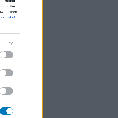
 personal
out of the
 downstream
B’s List of