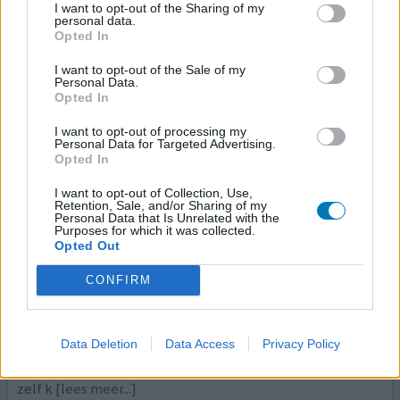
I want to opt-out of the Sharing of my
personal data.
0 reacties
geef mening
Opted In
I want to opt-out of the Sale of my
Personal Data.
Naltrexon
Opted In
10-11-2018 | Man | 41
I want to opt-out of processing my
naltrexon (50mg)
Personal Data for Targeted Advertising.
Alcoholverslaving
Opted In
Effectiviteit
I want to opt-out of Collection, Use,
Retention, Sale, and/or Sharing of my
Hoeveelheid bijwerkingen
Personal Data that Is Unrelated with the
Purposes for which it was collected.
Opted Out
Ik gebruik dit middel nu langer dan 2 jaar, na afgekickt te
zijn van een ernstige alcohol verslaving. Onder
CONFIRM
begeleiding van een verslavingsarts heb ik naltrexon
gekregen. Het effect was bijzonder effectief, ik ben tot
op de dag van vandaag nog steeds abstinent. Geen
Data Deletion
Data Access
Privacy Policy
druppel gedronken, het is een fijne steun tegen
alcoholverslaving. Echter geen wondermiddel, je moet
zelf k
[lees meer...]