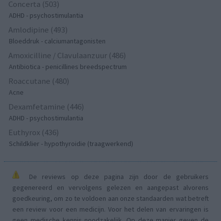
Concerta (503)
ADHD - psychostimulantia
Amlodipine (493)
Bloeddruk - calciumantagonisten
Amoxicilline / Clavulaanzuur (486)
Antibiotica - penicillines breedspectrum
Roaccutane (480)
Acne
Dexamfetamine (446)
ADHD - psychostimulantia
Euthyrox (436)
Schildklier - hypothyroidie (traagwerkend)
De reviews op deze pagina zijn door de gebruikers
gegenereerd en vervolgens gelezen en aangepast alvorens
goedkeuring, om zo te voldoen aan onze standaarden wat betreft
een review voor een medicijn. Voor het delen van ervaringen is
geen medische kennis noodzakelijk. Op deze manier geven de