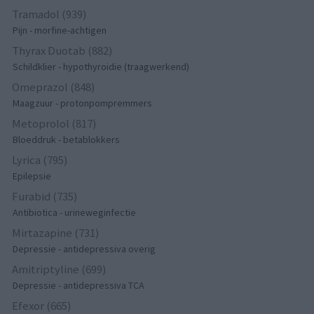
Tramadol (939)
Pijn - morfine-achtigen
Thyrax Duotab (882)
Schildklier - hypothyroidie (traagwerkend)
Omeprazol (848)
Maagzuur - protonpompremmers
Metoprolol (817)
Bloeddruk - betablokkers
Lyrica (795)
Epilepsie
Furabid (735)
Antibiotica - urineweginfectie
Mirtazapine (731)
Depressie - antidepressiva overig
Amitriptyline (699)
Depressie - antidepressiva TCA
Efexor (665)