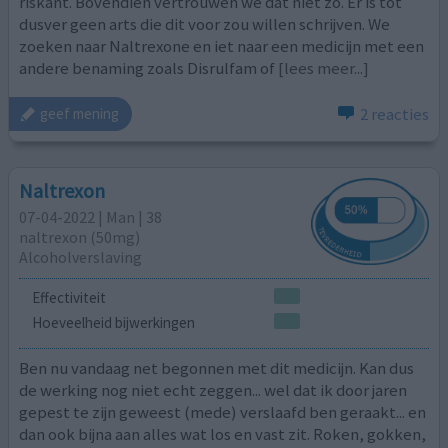
riskant. Bovendien vertrouwen we dat niet zo. Er is tot
dusver geen arts die dit voor zou willen schrijven. We
zoeken naar Naltrexone en iet naar een medicijn met een
andere benaming zoals Disrulfam of
[lees meer...]
2 reacties
geef mening
Naltrexon
07-04-2022 | Man | 38
naltrexon (50mg)
Alcoholverslaving
Effectiviteit
Hoeveelheid bijwerkingen
Ben nu vandaag net begonnen met dit medicijn. Kan dus
de werking nog niet echt zeggen... wel dat ik door jaren
gepest te zijn geweest (mede) verslaafd ben geraakt... en
dan ook bijna aan alles wat los en vast zit. Roken, gokken,