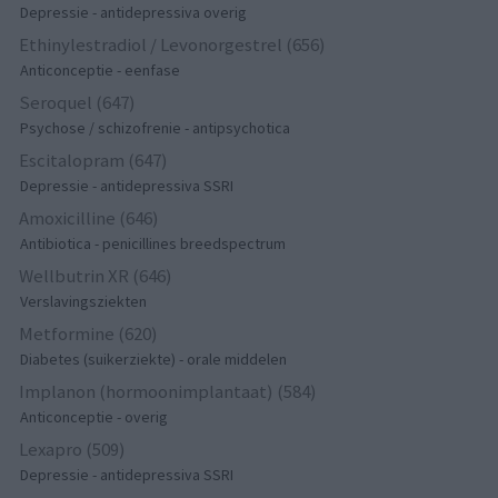
Depressie - antidepressiva overig
Ethinylestradiol / Levonorgestrel (656)
Anticonceptie - eenfase
Seroquel (647)
Psychose / schizofrenie - antipsychotica
Escitalopram (647)
Depressie - antidepressiva SSRI
Amoxicilline (646)
Antibiotica - penicillines breedspectrum
Wellbutrin XR (646)
Verslavingsziekten
Metformine (620)
Diabetes (suikerziekte) - orale middelen
Implanon (hormoonimplantaat) (584)
Anticonceptie - overig
Lexapro (509)
Depressie - antidepressiva SSRI