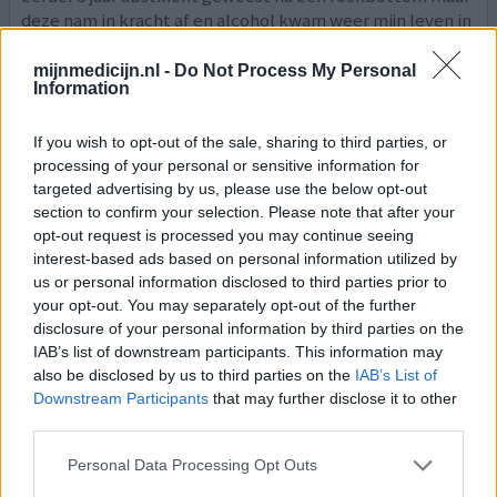
deze nam in kracht af en alcohol kwam weer mijn leven in
geslopen doordat ik op bijna alle vlakken in mij
[lees
meer...]
mijnmedicijn.nl -
Do Not Process My Personal
Information
0 reacties
geef mening
If you wish to opt-out of the sale, sharing to third parties, or
processing of your personal or sensitive information for
targeted advertising by us, please use the below opt-out
Naltrexon
section to confirm your selection. Please note that after your
09-12-2018 | Man | 40
opt-out request is processed you may continue seeing
naltrexon (50mg)
interest-based ads based on personal information utilized by
Alcoholverslaving
us or personal information disclosed to third parties prior to
your opt-out. You may separately opt-out of the further
Effectiviteit
disclosure of your personal information by third parties on the
Hoeveelheid bijwerkingen
IAB’s list of downstream participants. This information may
also be disclosed by us to third parties on the
IAB’s List of
Downstream Participants
that may further disclose it to other
Op advies van een verslavingsarts dit middel
third parties.
voorgeschreven gekregen. Na enkele dagen zeer
ernstige vorm van radeloosheid die me bijna tot een
Personal Data Processing Opt Outs
zelfmoordpoging heeft gebracht.