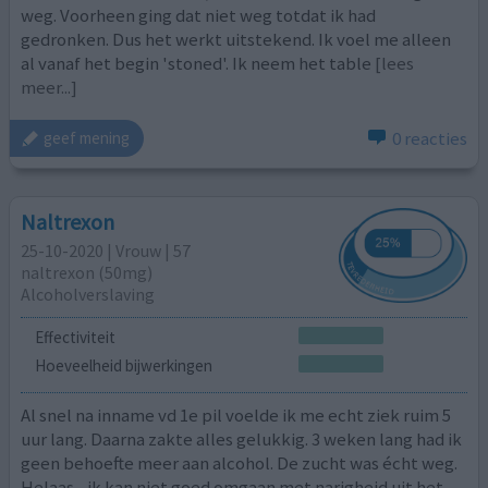
weg. Voorheen ging dat niet weg totdat ik had
gedronken. Dus het werkt uitstekend. Ik voel me alleen
al vanaf het begin 'stoned'. Ik neem het table
[lees
meer...]
0 reacties
geef mening
Naltrexon
25-10-2020 | Vrouw | 57
naltrexon (50mg)
Alcoholverslaving
Effectiviteit
Hoeveelheid bijwerkingen
Al snel na inname vd 1e pil voelde ik me echt ziek ruim 5
uur lang. Daarna zakte alles gelukkig. 3 weken lang had ik
geen behoefte meer aan alcohol. De zucht was écht weg.
Helaas... ik kan niet goed omgaan met narigheid uit het