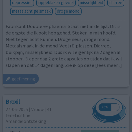
depressief
opgeblazen gevoel
misselijkheid
diarree
metaalachtige smaak
droge mond
Fabrikant Double-e-phaema. Staat niet in de lijst. Dit is
de ergste die ik ooit heb gehad. Steken in mijn hoofd.
Niet tegen licht kunnen. Droge neus, droge mond.
Metaalsmaak in de mond. Veel (!) plassen. Diarree,
buikpijn, misselijkheid. Dus ik wil eigenlijk na 2 dagen al
stoppen. 3 x per dag 2 grote capsules op tijden dat ik wil
slapen en dat 14 dagen lang. Zie ik op deze
[lees meer...]
geef mening
Broxil
27-06-2025 | Vrouw | 41
feneticilline
Amandelontsteking