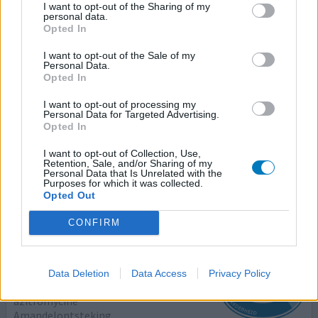
I want to opt-out of the Sharing of my
personal data.
Broxil
Opted In
20-10-2023 | Vrouw | 20
feneticilline
I want to opt-out of the Sale of my
Personal Data.
Amandelontsteking
Opted In
Effectiviteit
I want to opt-out of processing my
Personal Data for Targeted Advertising.
Hoeveelheid bijwerkingen
Opted In
Door amandelontsteking broxil gekregen. Werkte prima
I want to opt-out of Collection, Use,
en geen last gehad van bijwerkingen. Alleen soms lastig
Retention, Sale, and/or Sharing of my
Personal Data that Is Unrelated with the
dat het op nuchtere maag moet.
Purposes for which it was collected.
Opted Out
geef mening
CONFIRM
Azitromycine
Data Deletion
Data Access
Privacy Policy
21-04-2023 | Man | 26
azitromycine
Amandelontsteking