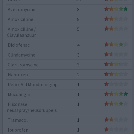
Azitromycine
8
Amoxicilline
8
Amoxicilline /
5
Clavulaanzuur
Diclofenac
4
Clindamycine
3
Claritromycine
3
Naproxen
2
Perio-Aid Mondreiniging
1
Mucoangin
1
Flixonase
1
neusspray/neusdruppels
Tramadol
1
Ibuprofen
1