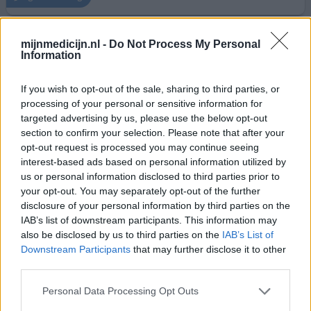
mijnmedicijn.nl -
Do Not Process My Personal
Amoxicilline / Clavulaanzuur
Information
01-11-2023 | Vrouw | 36
amoxicilline / clavulaanzuur
If you wish to opt-out of the sale, sharing to third parties, or
Amandelontsteking
processing of your personal or sensitive information for
targeted advertising by us, please use the below opt-out
Effectiviteit
section to confirm your selection. Please note that after your
Hoeveelheid bijwerkingen
opt-out request is processed you may continue seeing
interest-based ads based on personal information utilized by
Voor de derde keer amandelontsteking in hele korte tijd.
us or personal information disclosed to third parties prior to
Vandaar nu deze kuur gekregen. Aangezien er zoveel over
your opt-out. You may separately opt-out of the further
bijwerkingen word aangegeven heb ik er voor gekozen
disclosure of your personal information by third parties on the
om iedere ochtend een probiotica te nemen en daarna de
IAB’s list of downstream participants. This information may
antibioticakuur. Dit zorgt ervoor dat de darmflora goed
also be disclosed by us to third parties on the
IAB’s List of
blijft. Ik heb helemaal geen last gehad van bijwerkingen.
Downstream Participants
that may further disclose it to other
third parties.
geef mening
Personal Data Processing Opt Outs