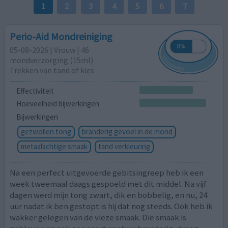
1
2
3
4
5
6
7
Perio-Aid Mondreiniging
05-08-2026 | Vrouw | 46
mondverzorging (15ml)
Trekken van tand of kies
Effectiviteit
Hoeveelheid bijwerkingen
Bijwerkingen
gezwollen tong
branderig gevoel in de mond
metaalachtige smaak
tand verkleuring
Na een perfect uitgevoerde gebitsingreep heb ik een
week tweemaal daags gespoeld met dit middel. Na vijf
dagen werd mijn tong zwart, dik en bobbelig, en nu, 24
uur nadat ik ben gestopt is hij dat nog steeds. Ook heb ik
wakker gelegen van de vieze smaak. Die smaak is