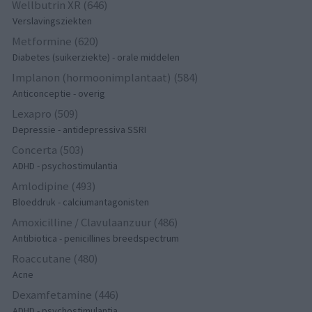
Wellbutrin XR (646)
Verslavingsziekten
Metformine (620)
Diabetes (suikerziekte) - orale middelen
Implanon (hormoonimplantaat) (584)
Anticonceptie - overig
Lexapro (509)
Depressie - antidepressiva SSRI
Concerta (503)
ADHD - psychostimulantia
Amlodipine (493)
Bloeddruk - calciumantagonisten
Amoxicilline / Clavulaanzuur (486)
Antibiotica - penicillines breedspectrum
Roaccutane (480)
Acne
Dexamfetamine (446)
ADHD - psychostimulantia