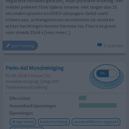
negatieve verhalen gelezen, maar positieve ervaring. Het
middel prikkelt flink tijdens inname: niet langer dan 15
seconden spoelen en GOED uitspugen. Gebit voelt
schoon aan, achtergebleven wondresten uit wond en
achter hechtingen komen hiermee los. Fles is te groot
voor steeds 15ml s
[lees meer...]
0 reacties
geef mening
Perio-Aid Mondreiniging
02-05-2026 | Vrouw | 62
mondverzorging (2mg/ml)
Tandvleesontsteking
Effectiviteit
Hoeveelheid bijwerkingen
Bijwerkingen
droge mond
keelontsteking
speekselklieren opgezet