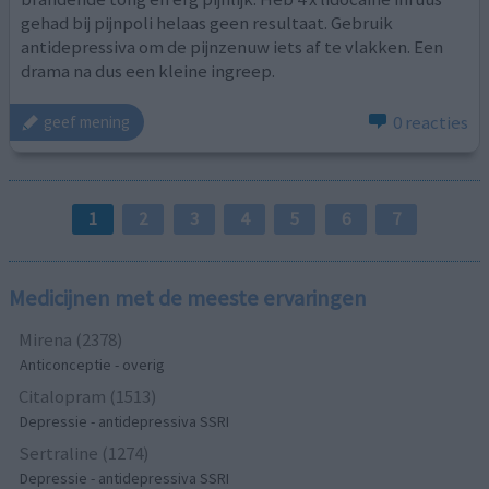
gehad bij pijnpoli helaas geen resultaat. Gebruik
antidepressiva om de pijnzenuw iets af te vlakken. Een
drama na dus een kleine ingreep.
0 reacties
geef mening
1
2
3
4
5
6
7
Medicijnen met de meeste ervaringen
Mirena (2378)
Anticonceptie - overig
Citalopram (1513)
Depressie - antidepressiva SSRI
Sertraline (1274)
Depressie - antidepressiva SSRI