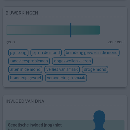
BIJWERKINGEN
geen
zeer veel
pijn tong
pijn in de mond
branderig gevoel in de mond
tandvleesproblemen
opgezwollen klieren
aften in de mond
verlies van smaak
droge mond
branderig gevoel
verandering in smaak
INVLOED VAN DNA
Genetische invloed (nog) niet