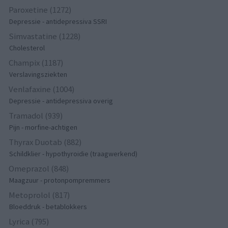
Paroxetine (1272)
Depressie - antidepressiva SSRI
Simvastatine (1228)
Cholesterol
Champix (1187)
Verslavingsziekten
Venlafaxine (1004)
Depressie - antidepressiva overig
Tramadol (939)
Pijn - morfine-achtigen
Thyrax Duotab (882)
Schildklier - hypothyroidie (traagwerkend)
Omeprazol (848)
Maagzuur - protonpompremmers
Metoprolol (817)
Bloeddruk - betablokkers
Lyrica (795)