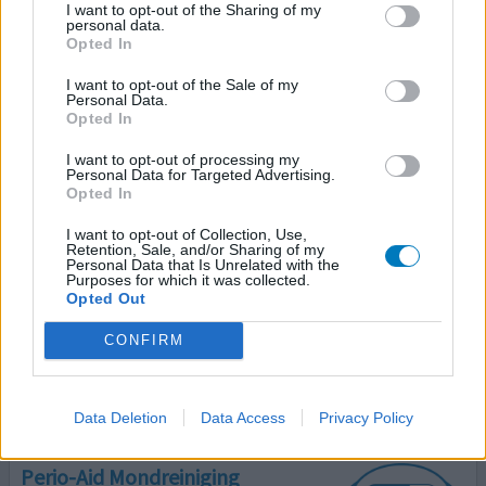
I want to opt-out of the Sharing of my
Niet in de lijst
personal data.
Opted In
Effectiviteit
Hoeveelheid bijwerkingen
I want to opt-out of the Sale of my
Personal Data.
Bijwerkingen
Opted In
pijn tong
branderig gevoel
I want to opt-out of processing my
Personal Data for Targeted Advertising.
Opted In
Na bezoek kaakchirurg ivm inkorten wortelpunten incl
hechtingen en boren in mijn bot kreeg ik het advies om te
I want to opt-out of Collection, Use,
spoelen Na 4 dagen gebruik kreeg ik rode pijnlijke tong.
Retention, Sale, and/or Sharing of my
Personal Data that Is Unrelated with the
Branderig gevoel. Dacht eerst dat het v d antibiotica
Purposes for which it was collected.
kwam. Komt dus van deze troep. Ga nu zoutoplossing
Opted Out
proberen want wil van dit gevoel af. Ben nu al zes dagen
gestopt en nog steeds last. Niet gebruiken
[lees meer...]
CONFIRM
0 reacties
geef mening
Data Deletion
Data Access
Privacy Policy
Perio-Aid Mondreiniging