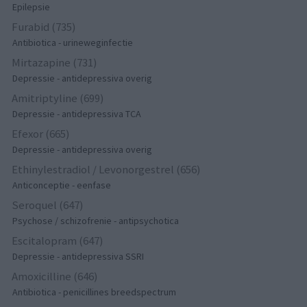
Epilepsie
Furabid (735)
Antibiotica - urineweginfectie
Mirtazapine (731)
Depressie - antidepressiva overig
Amitriptyline (699)
Depressie - antidepressiva TCA
Efexor (665)
Depressie - antidepressiva overig
Ethinylestradiol / Levonorgestrel (656)
Anticonceptie - eenfase
Seroquel (647)
Psychose / schizofrenie - antipsychotica
Escitalopram (647)
Depressie - antidepressiva SSRI
Amoxicilline (646)
Antibiotica - penicillines breedspectrum