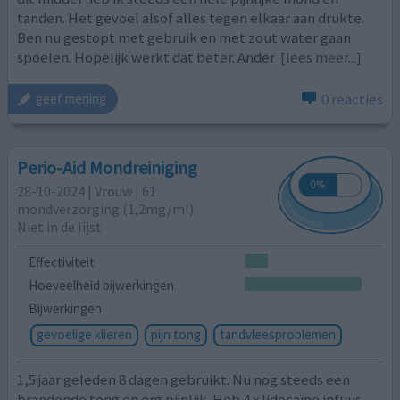
tanden. Het gevoel alsof alles tegen elkaar aan drukte.
Ben nu gestopt met gebruik en met zout water gaan
spoelen. Hopelijk werkt dat beter. Ander
[lees meer...]
0 reacties
geef mening
Perio-Aid Mondreiniging
28-10-2024 | Vrouw | 61
mondverzorging (1,2mg/ml)
Niet in de lijst
Effectiviteit
Hoeveelheid bijwerkingen
Bijwerkingen
gevoelige klieren
pijn tong
tandvleesproblemen
1,5 jaar geleden 8 dagen gebruikt. Nu nog steeds een
brandende tong en erg pijnlijk. Heb 4 x lidocaïne infuus