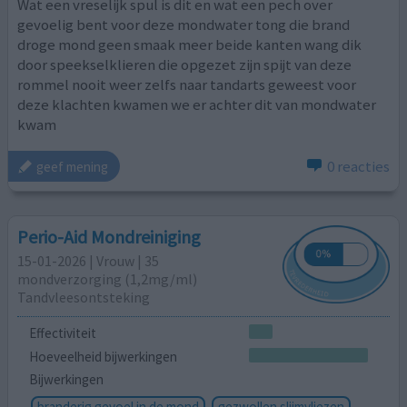
Wat een vreselijk spul is dit en wat een pech over
gevoelig bent voor deze mondwater tong die brand
droge mond geen smaak meer beide kanten wang dik
door speekselklieren die opgezet zijn spijt van deze
rommel nooit weer zelfs naar tandarts geweest voor
deze klachten kwamen we er achter dit van mondwater
kwam
0 reacties
geef mening
Perio-Aid Mondreiniging
15-01-2026 | Vrouw | 35
mondverzorging (1,2mg/ml)
Tandvleesontsteking
Effectiviteit
Hoeveelheid bijwerkingen
Bijwerkingen
branderig gevoel in de mond
gezwollen slijmvliezen