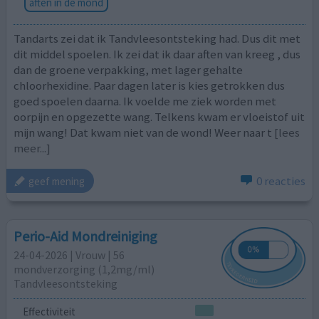
aften in de mond
Tandarts zei dat ik Tandvleesontsteking had. Dus dit met
dit middel spoelen. Ik zei dat ik daar aften van kreeg , dus
dan de groene verpakking, met lager gehalte
chloorhexidine. Paar dagen later is kies getrokken dus
goed spoelen daarna. Ik voelde me ziek worden met
oorpijn en opgezette wang. Telkens kwam er vloeistof uit
mijn wang! Dat kwam niet van de wond! Weer naar t
[lees
meer...]
0 reacties
geef mening
Perio-Aid Mondreiniging
24-04-2026 | Vrouw | 56
mondverzorging (1,2mg/ml)
Tandvleesontsteking
Effectiviteit