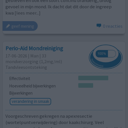
gebleven en ook een soort continu branderig, droog
gevoel in mijn mond. Ik dacht dat dit door de ingreep
kwa
[lees meer...]
0 reacties
geef mening
Perio-Aid Mondreiniging
17-06-2026 | Man | 33
mondverzorging (1,2mg/ml)
Tandvleesontsteking
Effectiviteit
Hoeveelheid bijwerkingen
Bijwerkingen
verandering in smaak
Voorgeschreven gekregen na apexresectie
(wortelpuntverwijdering) door kaakchirurg. Veel