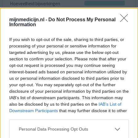
Hoeveelheid bijwerkingen
Bijwerkingen
mijnmedicijn.nl -
Do Not Process My Personal
tandvleesproblemen
ontstoken tong
aften in de mond
Information
Voor een lichte tandvleesontsteking deze spoeling
If you wish to opt-out of the sale, sharing to third parties, or
gekregen. Probleem werd echter erger en verspreidde
processing of your personal or sensitive information for
zich verder naar de tong, wangen, en zelfs
targeted advertising by us, please use the below opt-out
keelamandelen. Effectiviteit bleef dus weg. Door de pijn
section to confirm your selection. Please note that after your
is eten onmogelijk en drinken, slikken en praten erg
opt-out request is processed you may continue seeing
pijnlijk geworden. Alle vloeistoffen die geen lauw warm
interest-based ads based on personal information utilized by
zout water zijn steken de tong, waardoor ik na iedere
us or personal information disclosed to third parties prior to
twee sl
[lees meer...]
your opt-out. You may separately opt-out of the further
disclosure of your personal information by third parties on the
0 reacties
geef mening
IAB’s list of downstream participants. This information may
also be disclosed by us to third parties on the
IAB’s List of
Downstream Participants
that may further disclose it to other
third parties.
Perio-Aid Mondreiniging
29-11-2025 | Vrouw | 60
Personal Data Processing Opt Outs
mondverzorging (1,2mg/ml)