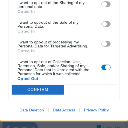
I want to opt-out of the Sharing of my
Voorhoofdsholteontsteking
personal data.
Opted In
Effectiviteit
I want to opt-out of the Sale of my
Hoeveelheid bijwerkingen
Personal Data.
Bijwerkingen
Opted In
hartkloppingen
angst
koud nachtelijk zweten
I want to opt-out of processing my
Personal Data for Targeted Advertising.
onregelmatig ademhalingspatroon
doffe hoofdpijn
Opted In
misselijkheid
I want to opt-out of Collection, Use,
Retention, Sale, and/or Sharing of my
Op aanraden van mijn huisarts ben ik dit medicijn gaan
Personal Data that Is Unrelated with the
Purposes for which it was collected.
gebruiken en vanaf dag 1 voel ik mij VERSCHRIKKELIJK
Opted Out
SLECHt zo heb ik HARTKLOPPING als kado gekregen
door deze antibiotica ik ben snel bang geworden harde
CONFIRM
geluiden kan ik niet verdragen of harde geluiden!
daarnaast heb ik veel last gehas van misselijkheid
hoofdpijn buikpijn razendsnelle gedachten die alle
Data Deletion
Data Access
Privacy Policy
kanten opgaan
[lees meer...]
0 reacties
geef mening