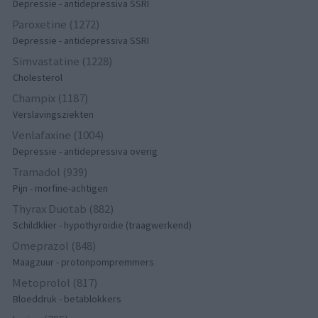
Depressie - antidepressiva SSRI
Paroxetine (1272)
Depressie - antidepressiva SSRI
Simvastatine (1228)
Cholesterol
Champix (1187)
Verslavingsziekten
Venlafaxine (1004)
Depressie - antidepressiva overig
Tramadol (939)
Pijn - morfine-achtigen
Thyrax Duotab (882)
Schildklier - hypothyroidie (traagwerkend)
Omeprazol (848)
Maagzuur - protonpompremmers
Metoprolol (817)
Bloeddruk - betablokkers