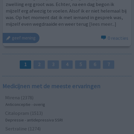
zwelling erg groot was. Echter, na een dag begon ik
mijzelf erg afwezig te voelen. Alsof ik er niet helemaal bij
was. Op het moment dat ik met iemand in gesprek was,
mijzelf even wegdraaide en weer terug
[lees meer...]
0 reacties
geef mening
1
2
3
4
5
6
7
Medicijnen met de meeste ervaringen
Mirena (2378)
Anticonceptie - overig
Citalopram (1513)
Depressie - antidepressiva SSRI
Sertraline (1274)