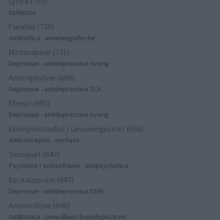
Lyrica (795)
Epilepsie
Furabid (735)
Antibiotica - urineweginfectie
Mirtazapine (731)
Depressie - antidepressiva overig
Amitriptyline (699)
Depressie - antidepressiva TCA
Efexor (665)
Depressie - antidepressiva overig
Ethinylestradiol / Levonorgestrel (656)
Anticonceptie - eenfase
Seroquel (647)
Psychose / schizofrenie - antipsychotica
Escitalopram (647)
Depressie - antidepressiva SSRI
Amoxicilline (646)
Antibiotica - penicillines breedspectrum