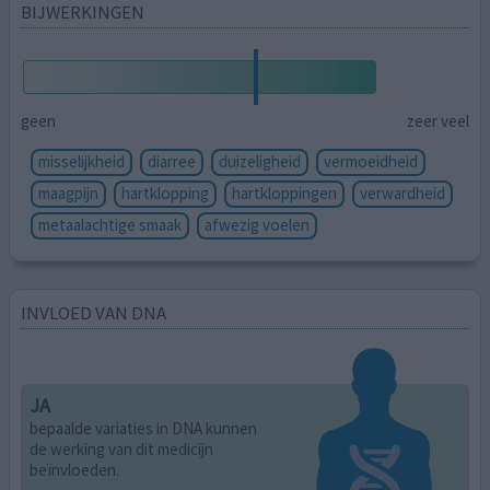
BIJWERKINGEN
geen
zeer veel
misselijkheid
diarree
duizeligheid
vermoeidheid
maagpijn
hartklopping
hartkloppingen
verwardheid
metaalachtige smaak
afwezig voelen
INVLOED VAN DNA
JA
bepaalde variaties in DNA kunnen
de werking van dit medicijn
beïnvloeden.