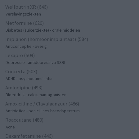
Wellbutrin XR (646)
Verslavingsziekten
Metformine (620)
Diabetes (suikerziekte) - orale middelen
Implanon (hormoonimplantaat) (584)
Anticonceptie - overig
Lexapro (509)
Depressie - antidepressiva SSRI
Concerta (503)
ADHD - psychostimulantia
Amlodipine (493)
Bloeddruk - calciumantagonisten
Amoxicilline / Clavulaanzuur (486)
Antibiotica - penicillines breedspectrum
Roaccutane (480)
Acne
Dexamfetamine (446)