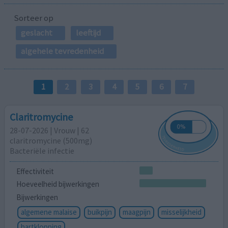
Sorteer op
geslacht
leeftijd
algehele tevredenheid
1
2
3
4
5
6
7
Claritromycine
28-07-2026 | Vrouw | 62
claritromycine (500mg)
Bacteriële infectie
Effectiviteit
Hoeveelheid bijwerkingen
Bijwerkingen
algemene malaise
buikpijn
maagpijn
misselijkheid
hartklopping