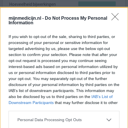
Hoeveelheid bijwerkingen
Bijwerkingen
mijnmedicijn.nl -
Do Not Process My Personal
allergische reactie
Information
Ik ben vandaag bij de spoedeisende hulp en had extreme
If you wish to opt-out of the sale, sharing to third parties, or
bijwerkingen. Moest per direct stoppen met de
processing of your personal or sensitive information for
antibioticakuur. En leek er op dat ik een allergische
targeted advertising by us, please use the below opt-out
reactie had gekregen. Ik hoop dat de bijwerkingen /
section to confirm your selection. Please note that after your
allergische reactie minder word en me snel beter ga
opt-out request is processed you may continue seeing
voelen. Had al aan de behandel arts aangeven dat ik erg
interest-based ads based on personal information utilized by
heftig reageer op antibioticakuur en dat negeerde ze
us or personal information disclosed to third parties prior to
toen i
[lees meer...]
your opt-out. You may separately opt-out of the further
disclosure of your personal information by third parties on the
IAB’s list of downstream participants. This information may
0 reacties
geef mening
also be disclosed by us to third parties on the
IAB’s List of
Downstream Participants
that may further disclose it to other
third parties.
Claritromycine
Personal Data Processing Opt Outs
17-02-2025 | Vrouw | 25
claritromycine (500mg)