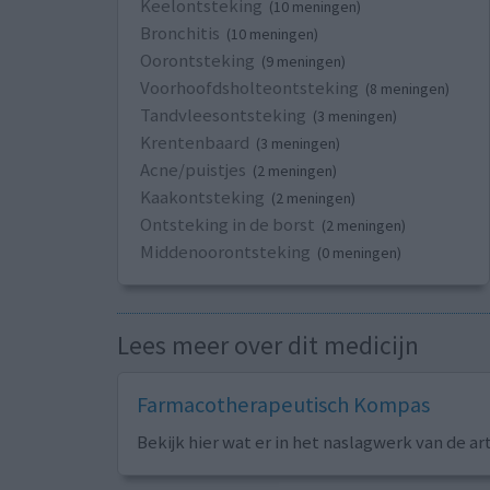
Keelontsteking
(10 meningen)
Bronchitis
(10 meningen)
Oorontsteking
(9 meningen)
Voorhoofdsholteontsteking
(8 meningen)
Tandvleesontsteking
(3 meningen)
Krentenbaard
(3 meningen)
Acne/puistjes
(2 meningen)
Kaakontsteking
(2 meningen)
Ontsteking in de borst
(2 meningen)
Middenoorontsteking
(0 meningen)
Lees meer over dit medicijn
Farmacotherapeutisch Kompas
Bekijk hier wat er in het naslagwerk van de ar