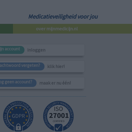
Medicatieveiligheid voor jou
over mijnmedicijn.nl
ijn account
inloggen
achtwoord vergeten?
klik hier!
og geen account?
maak er nu één!