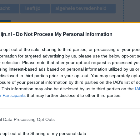
lacht
leeftijd
algehele tevredenheid
1
jn.nl -
Do Not Process My Personal Information
to opt-out of the sale, sharing to third parties, or processing of your per
formation for targeted advertising by us, please use the below opt-out s
r selection. Please note that after your opt-out request is processed y
eing interest-based ads based on personal information utilized by us or
disclosed to third parties prior to your opt-out. You may separately opt-
ik was er
Effectiviteit
losure of your personal information by third parties on the IAB’s list of
ibiotica
. This information may also be disclosed by us to third parties on the
IA
Hoeveelheid bijwerkingen
Participants
that may further disclose it to other third parties.
 af. Ik heb
Bijwerkingen
 merkte ik
bittere smaak
as ook wel
aarvoor ook
l Data Processing Opt Outs
o opt-out of the Sharing of my personal data.