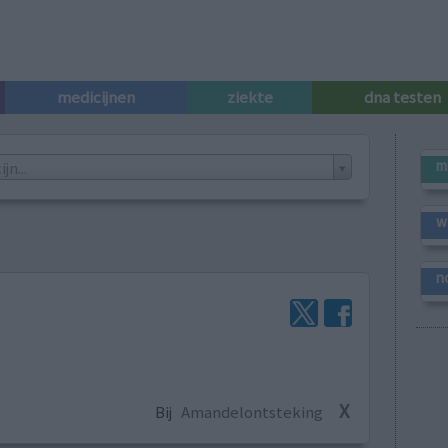
medicijnen
ziekte
dna testen
m
n...
w
n
X
Bij
Amandelontsteking