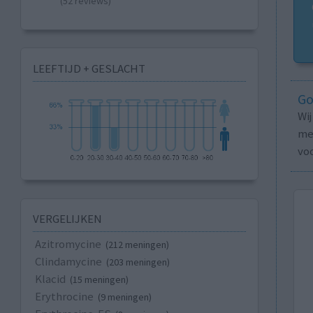
(52 reviews)
LEEFTIJD + GESLACHT
Go
Wi
med
vo
VERGELIJKEN
Azitromycine
(212 meningen)
Clindamycine
(203 meningen)
Klacid
(15 meningen)
Erythrocine
(9 meningen)