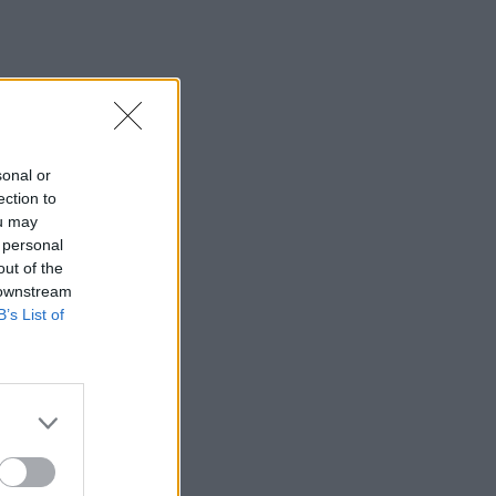
sonal or
ection to
ou may
 personal
out of the
 downstream
B’s List of