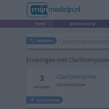
home
geef je mening
Selecteer een ander medicij
medicijnen
Ervaringen met Claritromycine
Claritromycine
3
claritromycine
meningen
geef je mening