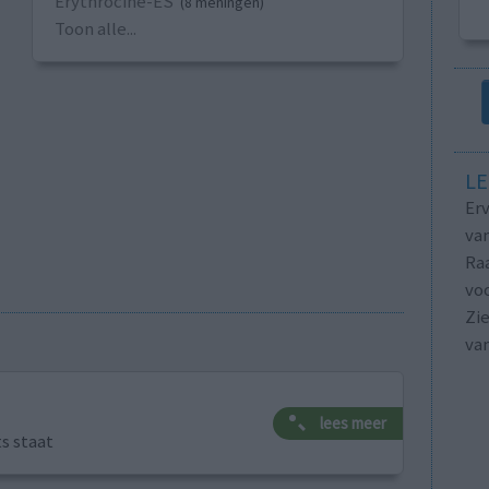
Erythrocine-ES
(8 meningen)
Toon alle...
LE
Erv
van
Raa
voo
Zie
va
lees meer
ts staat