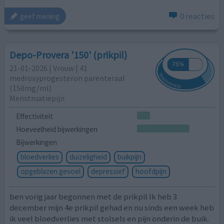
0 reacties
geef mening
Depo-Provera '150' (prikpil)
21-01-2026 | Vrouw | 41
medroxyprogesteron parenteraal
(150mg/ml)
Menstruatiepijn
Effectiviteit
Hoeveelheid bijwerkingen
Bijwerkingen
bloedverlies
duizeligheid
buikpijn
opgeblazen gevoel
depressief
hoofdpijn
ben vorig jaar begonnen met de prikpil Ik heb 3
december mijn 4e prikpil gehad en nu sinds een week heb
ik veel bloedverlies met stolsels en pijn onderin de buik.