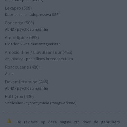
Lexapro (509)
Depressie - antidepressiva SSRI
Concerta (503)
ADHD - psychostimulantia
Amlodipine (493)
Bloeddruk - calciumantagonisten
Amoxicilline / Clavulaanzuur (486)
Antibiotica - penicillines breedspectrum
Roaccutane (480)
Acne
Dexamfetamine (446)
ADHD - psychostimulantia
Euthyrox (436)
Schildklier - hypothyroidie (traagwerkend)
De reviews op deze pagina zijn door de gebruikers