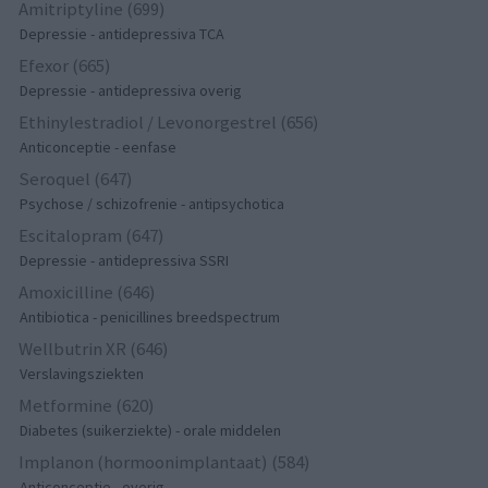
Amitriptyline (699)
Depressie - antidepressiva TCA
Efexor (665)
Depressie - antidepressiva overig
Ethinylestradiol / Levonorgestrel (656)
Anticonceptie - eenfase
Seroquel (647)
Psychose / schizofrenie - antipsychotica
Escitalopram (647)
Depressie - antidepressiva SSRI
Amoxicilline (646)
Antibiotica - penicillines breedspectrum
Wellbutrin XR (646)
Verslavingsziekten
Metformine (620)
Diabetes (suikerziekte) - orale middelen
Implanon (hormoonimplantaat) (584)
Anticonceptie - overig