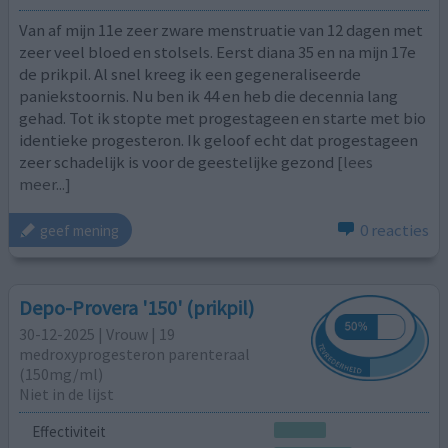
Van af mijn 11e zeer zware menstruatie van 12 dagen met
zeer veel bloed en stolsels. Eerst diana 35 en na mijn 17e
de prikpil. Al snel kreeg ik een gegeneraliseerde
paniekstoornis. Nu ben ik 44 en heb die decennia lang
gehad. Tot ik stopte met progestageen en starte met bio
identieke progesteron. Ik geloof echt dat progestageen
zeer schadelijk is voor de geestelijke gezond
[lees
meer...]
0 reacties
geef mening
Depo-Provera '150' (prikpil)
30-12-2025 | Vrouw | 19
medroxyprogesteron parenteraal
(150mg/ml)
Niet in de lijst
Effectiviteit