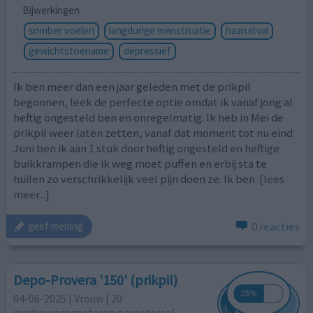
Bijwerkingen
somber voelen
langdurige menstruatie
haaruitval
gewichtstoename
depressief
Ik ben meer dan een jaar geleden met de prikpil
begonnen, leek de perfecte optie omdat ik vanaf jong al
heftig ongesteld ben en onregelmatig. Ik heb in Mei de
prikpil weer laten zetten, vanaf dat moment tot nu eind
Juni ben ik aan 1 stuk door heftig ongesteld en heftige
buikkrampen die ik weg moet puffen en erbij sta te
huilen zo verschrikkelijk veel pijn doen ze. Ik ben
[lees
meer...]
0 reacties
geef mening
Depo-Provera '150' (prikpil)
04-06-2025 | Vrouw | 20
medroxyprogesteron parenteraal