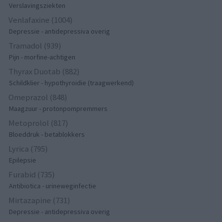
Verslavingsziekten
Venlafaxine (1004)
Depressie - antidepressiva overig
Tramadol (939)
Pijn - morfine-achtigen
Thyrax Duotab (882)
Schildklier - hypothyroidie (traagwerkend)
Omeprazol (848)
Maagzuur - protonpompremmers
Metoprolol (817)
Bloeddruk - betablokkers
Lyrica (795)
Epilepsie
Furabid (735)
Antibiotica - urineweginfectie
Mirtazapine (731)
Depressie - antidepressiva overig