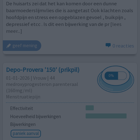
De huisarts zei dat het kan komen door een dunne
baarmoederslijmvlies die is aangetast Ook klachten zoals
hoofdpijn en stress een opgeblazen gevoel , buikpijn ,
depressief etcc . Is dit een bijwerking van de pr
[lees
meer...]
0 reacties
geef mening
Depo-Provera '150' (prikpil)
01-01-2026 | Vrouw | 44
medroxyprogesteron parenteraal
(160mg/ml)
Menstruatiepijn
Effectiviteit
Hoeveelheid bijwerkingen
Bijwerkingen
paniek aanval