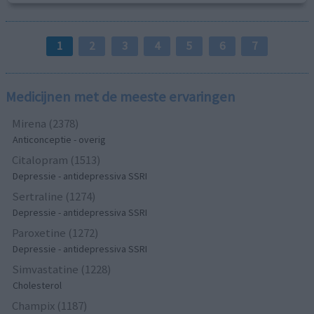
1
2
3
4
5
6
7
Medicijnen met de meeste ervaringen
Mirena (2378)
Anticonceptie - overig
Citalopram (1513)
Depressie - antidepressiva SSRI
Sertraline (1274)
Depressie - antidepressiva SSRI
Paroxetine (1272)
Depressie - antidepressiva SSRI
Simvastatine (1228)
Cholesterol
Champix (1187)