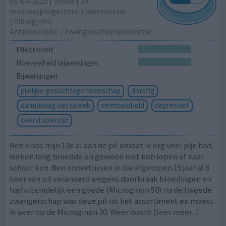
05-04-2025 | Vrouw | 29
medroxyprogesteron parenteraal
(150mg/ml)
Anticonceptie / zwangerschapspreventie
Effectiviteit
Hoeveelheid bijwerkingen
Bijwerkingen
pijnlijke geslachtsgemeenschap
dorstig
darm/maag van streek
vermoeidheid
depressief
overal spierpijn
Ben sinds mijn 13e al aan de pil omdat ik erg veel pijn had,
weken lang bloedde en gewoon niet kon lopen of naar
school kon. Ben ondertussen in die afgelopen 15 jaar al 8
keer van pil veranderd wegens doorbraak bloedingen en
had uiteindelijk een goede (Microginon 50) na de tweede
zwangerschap was deze pil uit het assortiment en moest
ik over op de Microginon 30. Weer doorb
[lees meer...]