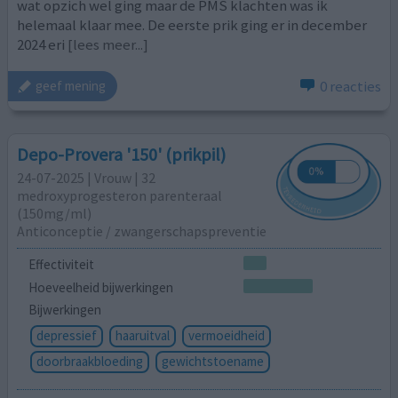
wat opzich wel ging maar de PMS klachten was ik
helemaal klaar mee. De eerste prik ging er in december
2024 eri
[lees meer...]
0 reacties
geef mening
Depo-Provera '150' (prikpil)
24-07-2025 | Vrouw | 32
medroxyprogesteron parenteraal
(150mg/ml)
Anticonceptie / zwangerschapspreventie
Effectiviteit
Hoeveelheid bijwerkingen
Bijwerkingen
depressief
haaruitval
vermoeidheid
doorbraakbloeding
gewichtstoename