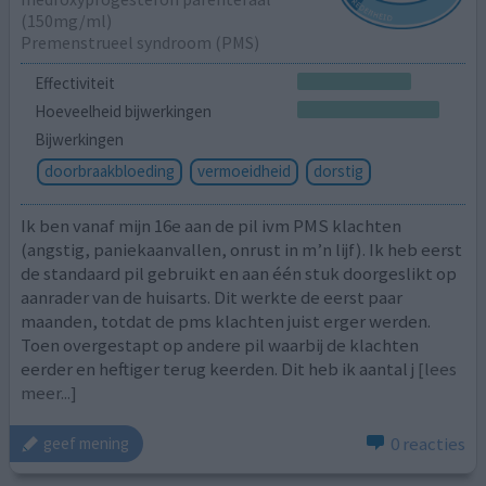
(150mg/ml)
Premenstrueel syndroom (PMS)
Effectiviteit
Hoeveelheid bijwerkingen
Bijwerkingen
doorbraakbloeding
vermoeidheid
dorstig
Ik ben vanaf mijn 16e aan de pil ivm PMS klachten
(angstig, paniekaanvallen, onrust in m’n lijf). Ik heb eerst
de standaard pil gebruikt en aan één stuk doorgeslikt op
aanrader van de huisarts. Dit werkte de eerst paar
maanden, totdat de pms klachten juist erger werden.
Toen overgestapt op andere pil waarbij de klachten
eerder en heftiger terug keerden. Dit heb ik aantal j
[lees
meer...]
0 reacties
geef mening