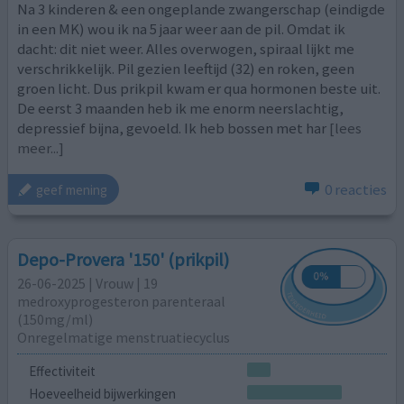
Na 3 kinderen & een ongeplande zwangerschap (eindigde
in een MK) wou ik na 5 jaar weer aan de pil. Omdat ik
dacht: dit niet weer. Alles overwogen, spiraal lijkt me
verschrikkelijk. Pil gezien leeftijd (32) en roken, geen
groen licht. Dus prikpil kwam er qua hormonen beste uit.
De eerst 3 maanden heb ik me enorm neerslachtig,
depressief bijna, gevoeld. Ik heb bossen met har
[lees
meer...]
0 reacties
geef mening
Depo-Provera '150' (prikpil)
26-06-2025 | Vrouw | 19
medroxyprogesteron parenteraal
(150mg/ml)
Onregelmatige menstruatiecyclus
Effectiviteit
Hoeveelheid bijwerkingen