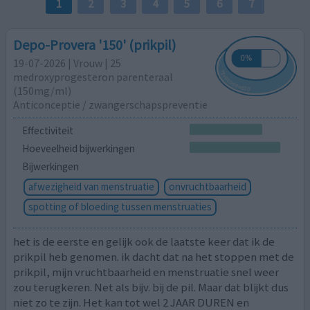
1
2
3
4
5
6
7
Depo-Provera '150' (prikpil)
19-07-2026 | Vrouw | 25
medroxyprogesteron parenteraal
(150mg/ml)
Anticonceptie / zwangerschapspreventie
Effectiviteit
Hoeveelheid bijwerkingen
Bijwerkingen
afwezigheid van menstruatie
onvruchtbaarheid
spotting of bloeding tussen menstruaties
het is de eerste en gelijk ook de laatste keer dat ik de
prikpil heb genomen. ik dacht dat na het stoppen met de
prikpil, mijn vruchtbaarheid en menstruatie snel weer
zou terugkeren. Net als bijv. bij de pil. Maar dat blijkt dus
niet zo te zijn. Het kan tot wel 2 JAAR DUREN en