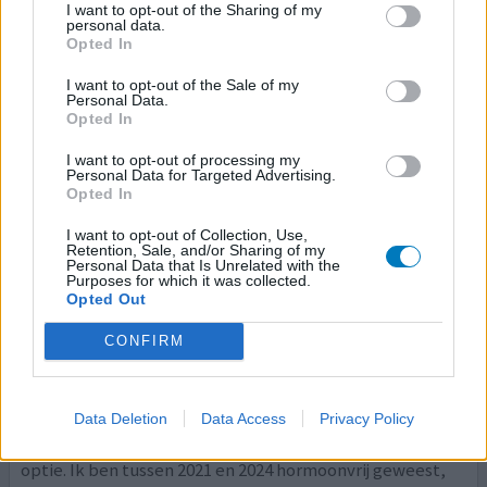
I want to opt-out of the Sharing of my
personal data.
Opted In
Depo-Provera '150' (prikpil)
I want to opt-out of the Sale of my
25-07-2025 | Vrouw | 26
Personal Data.
medroxyprogesteron parenteraal
Opted In
(150mg/ml)
Premenstrueel syndroom (PMS)
I want to opt-out of processing my
Personal Data for Targeted Advertising.
Opted In
Effectiviteit
Hoeveelheid bijwerkingen
I want to opt-out of Collection, Use,
Retention, Sale, and/or Sharing of my
Bijwerkingen
Personal Data that Is Unrelated with the
Purposes for which it was collected.
energieverlies
overal spierpijn
emotionele labiliteit
Opted Out
vermoeidheid
depressief
verlies van eetlust
CONFIRM
Na het gebruiken van verschillende
anticonceptiemiddelen (ik brak door mijn conbinatiepil
Data Deletion
Data Access
Privacy Policy
heen in 2021, slikt het sinds 2014, en een spiraal dat een
horrorverhaal bleek te zijn) was dit eigenlijk mijn laatste
optie. Ik ben tussen 2021 en 2024 hormoonvrij geweest,