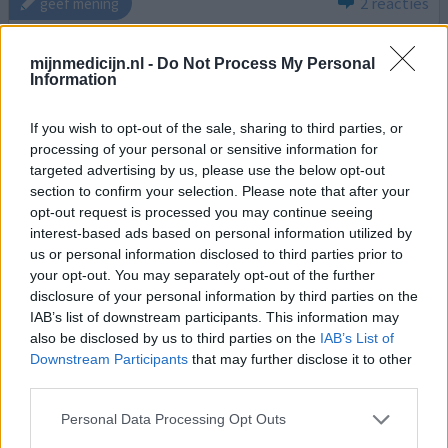
2 reacties
geef mening
mijnmedicijn.nl -
Do Not Process My Personal
Depo-Provera '150' (prikpil)
Information
24-08-2025 | Vrouw | 32
medroxyprogesteron parenteraal
If you wish to opt-out of the sale, sharing to third parties, or
(150mg/ml)
processing of your personal or sensitive information for
Anticonceptie / zwangerschapspreventie
targeted advertising by us, please use the below opt-out
section to confirm your selection. Please note that after your
Effectiviteit
opt-out request is processed you may continue seeing
Hoeveelheid bijwerkingen
interest-based ads based on personal information utilized by
us or personal information disclosed to third parties prior to
Ben een internationale zakenvrouw van 32 jaar en de
your opt-out. You may separately opt-out of the further
menstruatie vond ik nogal lastig. Na overleg met mijn
disclosure of your personal information by third parties on the
gynaecologe ben ik met Depo-Provera begonnen.
IAB’s list of downstream participants. This information may
also be disclosed by us to third parties on the
IAB’s List of
Fantastisch niet meer ongesteld en heb geen last van
Downstream Participants
that may further disclose it to other
bijwerkingen. Na instructie van gynaecologe injecteert ik
third parties.
mij zelf ieder 12 weken in mijn bil.
Personal Data Processing Opt Outs
0 reacties
geef mening