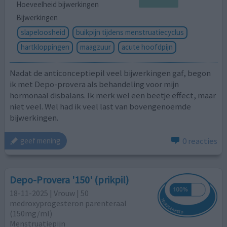
Hoeveelheid bijwerkingen
Bijwerkingen
slapeloosheid
buikpijn tijdens menstruatiecyclus
hartkloppingen
maagzuur
acute hoofdpijn
Nadat de anticonceptiepil veel bijwerkingen gaf, begon
ik met Depo-provera als behandeling voor mijn
hormonaal disbalans. Ik merk wel een beetje effect, maar
niet veel. Wel had ik veel last van bovengenoemde
bijwerkingen.
0 reacties
geef mening
Depo-Provera '150' (prikpil)
18-11-2025 | Vrouw | 50
medroxyprogesteron parenteraal
(150mg/ml)
Menstruatiepijn