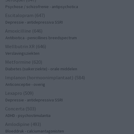
Psychose / schizofrenie - antipsychotica
Escitalopram (647)
Depressie - antidepressiva SSRI
Amoxicilline (646)
Antibiotica - penicillines breedspectrum
Wellbutrin XR (646)
Verslavingsziekten
Metformine (620)
Diabetes (suikerziekte) - orale middelen
Implanon (hormoonimplantaat) (584)
Anticonceptie - overig
Lexapro (509)
Depressie - antidepressiva SSRI
Concerta (503)
ADHD - psychostimulantia
Amlodipine (493)
Bloeddruk - calciumantagonisten