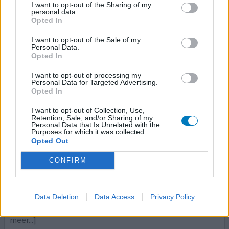
I want to opt-out of the Sharing of my
0 reacties
geef mening
personal data.
Opted In
I want to opt-out of the Sale of my
Personal Data.
Chloordiazepoxide
Opted In
22-04-2018 | Vrouw | 72
chloordiazepoxide (10mg)
I want to opt-out of processing my
Personal Data for Targeted Advertising.
Angst & paniekstoornis
Opted In
Effectiviteit
I want to opt-out of Collection, Use,
Hoeveelheid bijwerkingen
Retention, Sale, and/or Sharing of my
Personal Data that Is Unrelated with the
Purposes for which it was collected.
Veel meegemaakt en met librium begonnen in 1974 en
Opted Out
dat sloeg goed aan. Mijn leven werd weer leefbaar en
CONFIRM
werd erg rustig van dit medicijn. Gebruik nu dagelijks 30
mg chloordiazepoxide en dat ook al tientallen jaren en
heb een prettig leven. Nu wordt de chloordiazepoxide uit
de handel genomen e er is geen loco voor dit medicijn,
Data Deletion
Data Access
Privacy Policy
wel heb ik een doosje oxapam ??? gekregen maa
[lees
meer...]