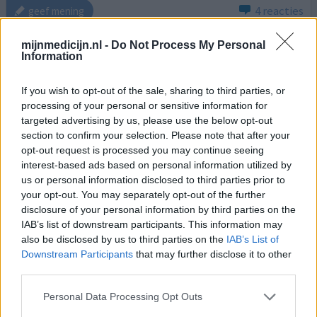
4 reacties
geef mening
mijnmedicijn.nl -
Do Not Process My Personal
Information
Chloordiazepoxide
15-08-2018 | Man | 67
If you wish to opt-out of the sale, sharing to third parties, or
chloordiazepoxide (10mg)
processing of your personal or sensitive information for
Alcoholverslaving
targeted advertising by us, please use the below opt-out
section to confirm your selection. Please note that after your
Effectiviteit
opt-out request is processed you may continue seeing
Hoeveelheid bijwerkingen
interest-based ads based on personal information utilized by
us or personal information disclosed to third parties prior to
Na alcoholverslaving en behandeling in kliniek verder
your opt-out. You may separately opt-out of the further
gegaan met Librium dat later chloordiazepoxide is gaan
disclosure of your personal information by third parties on the
heten. Voelde me er uitstekend bij en had geen of
IAB’s list of downstream participants. This information may
nauwelijks bijwerkingen. Heb daardoor altijd mijn werk
also be disclosed by us to third parties on the
IAB’s List of
goed kunnen doen. Medicijn is nu uit de handel. Mijn
Downstream Participants
that may further disclose it to other
huiasrts die ik zeer hoog heb, heeft me diazepam 2 mg
third parties.
voorgeschreven met het beleidsplan af te bouwen. De
Personal Data Processing Opt Outs
[lees meer...]