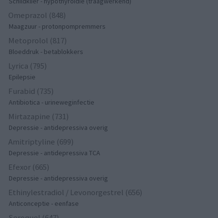
Schildklier - hypothyroidie (traagwerkend)
Omeprazol (848)
Maagzuur - protonpompremmers
Metoprolol (817)
Bloeddruk - betablokkers
Lyrica (795)
Epilepsie
Furabid (735)
Antibiotica - urineweginfectie
Mirtazapine (731)
Depressie - antidepressiva overig
Amitriptyline (699)
Depressie - antidepressiva TCA
Efexor (665)
Depressie - antidepressiva overig
Ethinylestradiol / Levonorgestrel (656)
Anticonceptie - eenfase
Seroquel (647)